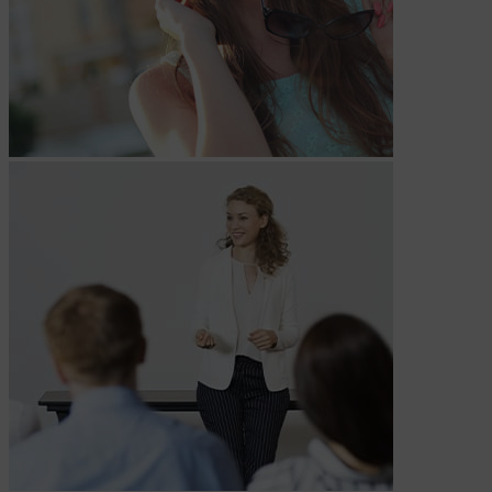
Мы поручаем обрабатывать куки для исполнения
указанных целей компаниям (уполномоченным
лицам).
Аналитические Cookie
Аналитические куки позволяют определять
предпочтения пользователей сайта. Компании,
которым мы поручаем обработку статистических
cookies:
Яндекс Метрика – сервис веб-аналитики,
предоставляемый ООО «Яндекс». Адрес: г.
Москва, ул. Льва Толстого, д. 16, 119021.
Политика конфиденциальности Яндекс.
Google Analytics – сервис веб-аналитики,
предоставляемый компанией Google, Inc.
Адрес: Google, Google Data Protection Office,
1600 Amphitheatre Pkwy, Mountain View, CA
94043, USA. Политика конфиденциальности
Google.
Matomo — это система веб-аналитики, которая
позволяет следит за доступностью сервисов,
предоставляемых myfin.by. Адрес: ООО «Рэкун
технолоджи», 220069 г. Минск, пр-т