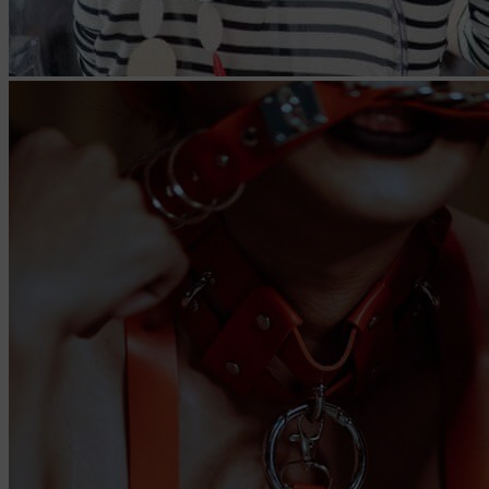
статистики, которые служат для сбора информации о
действиях пользователей на сайте, улучшения
качества сайта и его содержания. Общество
обрабатывает обезличенные данные о пользователе в
случае, если это разрешено в настройках браузера
пользователя (включено сохранение файлов cookie и
использование технологии JavaScript).
9. На сайтах обрабатываются следующие типы
файлов cookie:
9.1. Технические (обязательные) файлы cookie,
например, применяемые при регистрации либо
входе в систему, или для оставления отзыва либо
комментария. Данные файлы cookie используются
в целях обеспечения корректной работы сайтов и
полноценного использования его функционала
пользователем, не могут быть отключены в
системах. Вместе с тем, пользователь может
настроить браузер, чтобы он блокировал такие
файлы сookie или уведомлял пользователя об их
использовании — но в таком случае некоторые
разделы сайта могут не работать).
9.2. Функциональные файлы cookie, например,