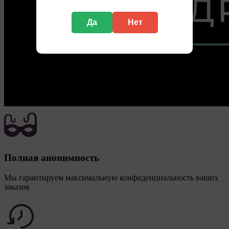
пользователи посещают сайты Общества. С
помощью данной процедуры Общество также
Да
Нет
регулирует и оценивает эффективность рекламной
деятельности.
12. Сроки хранения обрабатываемых на сайтах
Общества файлов cookie:
Технические/Функциональные, хранятся не более
года;
Необходимые для функционирования веб-
аналитических платформ «Google Analytics»,
«Яндекс.Метрика» (статистические), установлены на
сервере Общества и не передаются третьим лицам,
часть из которых хранятся во время пользования
сайтом;
Полная анонимность
Остальные - не более года.
Мы гарантируем максимальную конфиденциальность ваших
заказов
13. Пользователи могут принять или отклонить все
обрабатываемые на сайте файлы cookie. При этом
корректная работа сайта возможна только в случае
использования необходимых файлов cookie. В случае
их отключения может потребоваться совершать