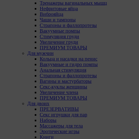
Тренажеры вагинальных мышц
Нефритовые яйца
Виброяйца
Чаши и тампоны
Страпоны и фаллопротезы
Вакуумные помпы
Стимуляция груди
Увеличение груди
ПРЕМИУМ ТОВАРЫ
Для мужчин
Кольца и насадки на пенис
Вакуумные и гидро помпы
Анальная стимуляция
Страпоны и фаллопротезы
Вагины и мастурбаторы
Секс-куклы женщины
Увеличение члена
ПРЕМИУМ ТОВАРЫ
Для двоих
ПРЕЗЕРВАТИВЫ
Секс игрушки для пар
Наборы
Массажеры для тела
Эротические игры
Книги