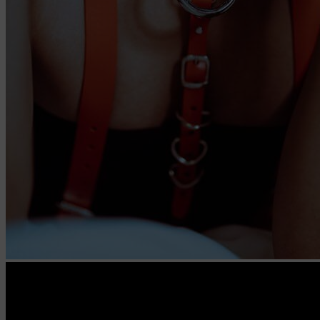
определяющие имя пользователя. Данные файлы
cookie используются для обеспечения работы
некоторых дополнительных функций сайтов,
например, для хранения предпочтений
пользователя, в том числе имени пользователя
или выбора языка, и для предотвращения
повторных прохождений опросов
пользователями. Подобные функции улучшают
условия работы пользователей с сайтом.
9.3. Файлы cookie предпочтений, например, для
настройки контента. Данные файлы cookie
собирают информацию о выборе пользователя на
сайте и его предпочтениях и позволяют Обществу
«запомнить» информацию о выбранном
пользователем городе и других местных
настройках для того, чтобы соответствующим
образом настраивать сайт.
9.4. Аналитические файлы cookie, например
Яндекс.Метрика, Google Analytics. Данные файлы
cookie собирают информацию о том, как
пользователь использовал сайты, и позволяют
Обществу вносить в них улучшения.