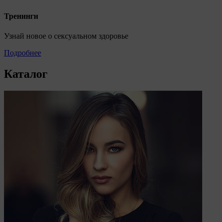
Дзержинского, д.3Б, пом.44.
Тренинги
Pixel Meta- сервис передает данные о действиях
пользователя в рекламный кабинет Meta Ads
Manager. Адрес: Meta Platforms Inc., 1601 Willow
Узнай новое о сексуальном здоровье
Road ,Menlo Park,CA,94025.
Подробнее
Пиксель VK Рекламы - сервис позволяет
показывать рекламу на площадке VK
пользователям, которые посещали сайт. Адрес:
Каталог
ООО «ВК», РФ, 125167, г. Москва,
Ленинградский проспект, д. 39, стр. 79, БЦ
«SkyLight».
Рекламные Cookie
Компании, которым мы поручаем обработку данных
для данной цели:
Яндекса рекламная сеть (Yandex Mobile Ads,
ADFOX) - сервис показа контекстной рекламы.
Адрес: Yandex Europe AG, Werftestrasse 4, CH-
6005 Luzern, Switzerland.
Google Ads - сервис показа контекстной
рекламы, предоставляемый компанией Google
Ireland Ltd, Gordon House Barrow Street Dublin 4,