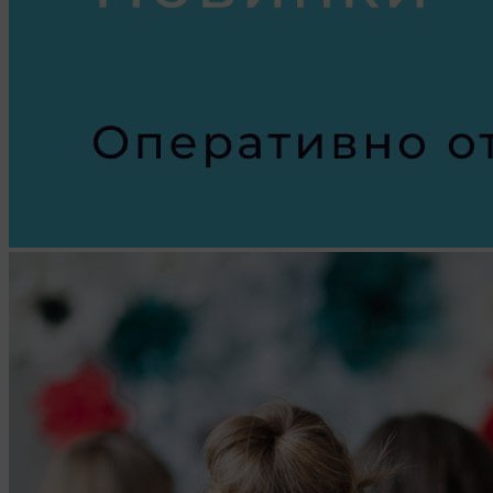
2. Утверждение положения о политике обработки
файлов cookie (далее –
«Политика»
) является одной
из принимаемых Обществом мер по защите
персональных данных, предусмотренных статьей 17
Закона Республики Беларусь от 7 мая 2021 г. № 99-З
«О защите персональных данных» (далее –
«Закон»
).
3. Политика разъясняет субъектам персональных
данных, которые осуществляют использование веб-
сайта Общества с доменным именем «myfin.by», для
каких целей и каким образом Общество
обрабатывает файлы cookie, а также каким образом
пользователи могут контролировать процесс такой
обработки.
4. Файлы cookie являются текстовыми файлами,
сохраненными в браузере компьютера (мобильного
устройства) пользователя сайта Общества,
указанных в пункте 3 Политики, при их посещении
для отражения действий, совершенных
пользователем. Эти файлы позволяют не вводить
заново или выбирать те же параметры при
повторном посещении того или иного сайта,
например, выбор языковой версии.