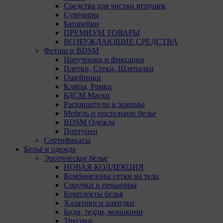
Средства для чистки игрушек
Сувениры
Батарейки
ПРЕМИУМ ТОВАРЫ
ВОЗБУЖДАЮЩИЕ СРЕДСТВА
Фетиш и BDSM
Наручники и фиксация
Плетки, Стеки, Шлепалки
Ошейники
Кляпы, Рамки
БДСМ Маски
Расширители и зажимы
Мебель и постельное белье
BDSM Одежда
Портупеи
Сертификаты
Бельё и одежда
Эротическое белье
НОВАЯ КОЛЛЕКЦИЯ
Комбинезоны сетки на тело
Сорочки и пеньюары
Комплекты белья
Халатики и накидки
Боди, тедди, монокини
Трусики