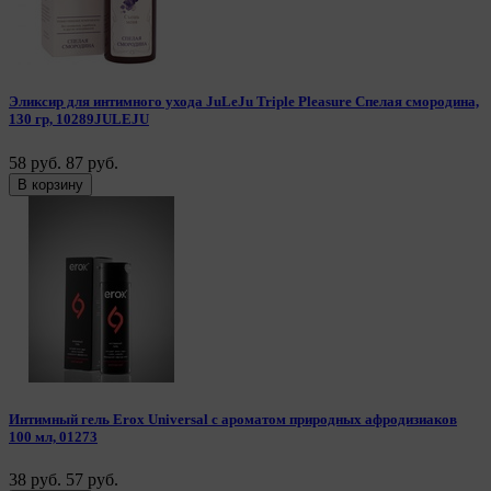
Эликсир для интимного ухода JuLeJu Triple Pleasure Спелая смородина,
130 гр, 10289JULEJU
58 руб.
87 руб.
В корзину
Интимный гель Erox Universal с ароматом природных афродизиаков
100 мл, 01273
38 руб.
57 руб.