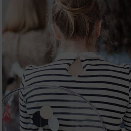
5. Целями обработки файлов cookie являются:
5.1. Обеспечение удобства пользователей сайтов;
5.2. Повышение качества функционирования
сайтов, в том числе корректность их работы;
5.3. Сбор аналитической информации в
обобщенном виде для оценки и дальнейшего
улучшения работы сайтов;
5.4. Создание и предоставление
персонализированной рекламы пользователю.
6. Общество не использует файлы cookie для
идентификации субъектов персональных данных.
7. На сайтах используются как файлы cookie первой
стороны (устанавливаемые сайтами, которые
посещает пользователь), так и сторонние файлы
cookie (задаются сервером, расположенным вне
домена наших сайтов).
8. Общество обрабатывает обезличенные данные
пользователей сайта (включая файлы «cookie»),
собираемые с помощью сервисов Интернет-