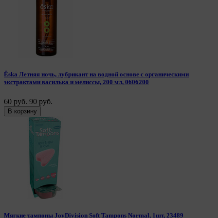
Ёska Летняя ночь, лубрикант на водной основе с органическими
экстрактами василька и мелиссы, 200 мл, 0606200
60 руб.
90 руб.
В корзину
Мягкие тампоны JoyDivision Soft Tampons Normal, 1шт, 23489