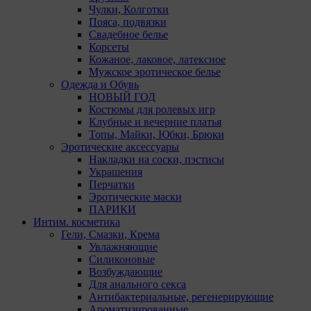
Чулки, Колготки
Пояса, подвязки
Свадебное белье
Корсеты
Кожаное, лаковое, латексное
Мужское эротическое белье
Одежда и Обувь
НОВЫЙ ГОД
Костюмы для ролевых игр
Клубные и вечерние платья
Топы, Майки, Юбки, Брюки
Эротические аксессуары
Накладки на соски, пэстисы
Украшения
Перчатки
Эротические маски
ПАРИКИ
Интим. косметика
Гели, Смазки, Крема
Увлажняющие
Силиконовые
Возбуждающие
Для анального секса
Антибактериальные, регенерирующие
Ароматизированные