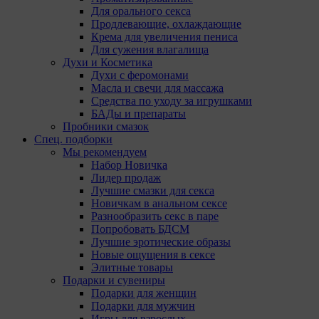
Для орального секса
Продлевающие, охлаждающие
Крема для увеличения пениса
Для сужения влагалища
Духи и Косметика
Духи с феромонами
Масла и свечи для массажа
Средства по уходу за игрушками
БАДы и препараты
Пробники смазок
Спец. подборки
Мы рекомендуем
Набор Новичка
Лидер продаж
Лучшие смазки для секса
Новичкам в анальном сексе
Разнообразить секс в паре
Попробовать БДСМ
Лучшие эротические образы
Новые ощущения в сексе
Элитные товары
Подарки и сувениры
Подарки для женщин
Подарки для мужчин
Игры для взрослых