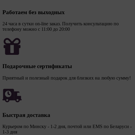
повторный выбор предпочтений куки, языковой
версии сайта, а также могут некорректно
Работаем без выходных
отображаться некоторые версии страниц.
Отключение аналитических файлов cookie не
24 часа в сутки on-line заказ. Получить консультацию по
позволяет определять предпочтения пользователей
телефону можно с 11:00 до 20:00
сайта, в том числе наиболее и наименее популярные
страницы и принимать меры по совершенствованию
работы сайта исходя из предпочтений пользователей.
14. Помимо настроек файлов cookie на сайте
субъекты персональных данных могут принять или
Подарочные сертификаты
отклонить сбор всех или некоторых файлов cookie в
настройках своего браузера.
Приятный и полезный подарок для близких на любую сумму!
При этом, некоторые браузеры позволяют посещать
интернет-сайты в режиме «Инкогнито», чтобы
ограничить хранимый на компьютере объем
информации и автоматически удалять сессионные
файлы cookie. Кроме того, субъект персональных
данных может удалить ранее сохраненные файлов
Быстрая доставка
cookie выбрав соответствующую опцию в истории
браузера.
Курьером по Минску - 1-2 дня, почтой или EMS по Беларуси -
Подробнее о параметрах управления можно
1-3 дня