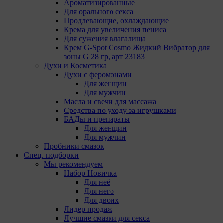
Ароматизированные
определяющие имя пользователя. Данные файлы
Для орального секса
cookie используются для обеспечения работы
Продлевающие, охлаждающие
некоторых дополнительных функций сайтов,
Крема для увеличения пениса
например, для хранения предпочтений
Для сужения влагалища
пользователя, в том числе имени пользователя
Крем G-Spot Cosmo Жидкий Вибратор для
или выбора языка, и для предотвращения
зоны G 28 гр, арт 23183
повторных прохождений опросов
Духи и Косметика
пользователями. Подобные функции улучшают
Духи с феромонами
условия работы пользователей с сайтом.
Для женщин
9.3. Файлы cookie предпочтений, например, для
Для мужчин
настройки контента. Данные файлы cookie
Масла и свечи для массажа
собирают информацию о выборе пользователя на
Средства по уходу за игрушками
сайте и его предпочтениях и позволяют Обществу
БАДы и препараты
«запомнить» информацию о выбранном
Для женщин
пользователем городе и других местных
Для мужчин
настройках для того, чтобы соответствующим
Пробники смазок
образом настраивать сайт.
Спец. подборки
Мы рекомендуем
9.4. Аналитические файлы cookie, например
Набор Новичка
Яндекс.Метрика, Google Analytics. Данные файлы
Для неё
cookie собирают информацию о том, как
Для него
пользователь использовал сайты, и позволяют
Для двоих
Обществу вносить в них улучшения.
Лидер продаж
Лучшие смазки для секса