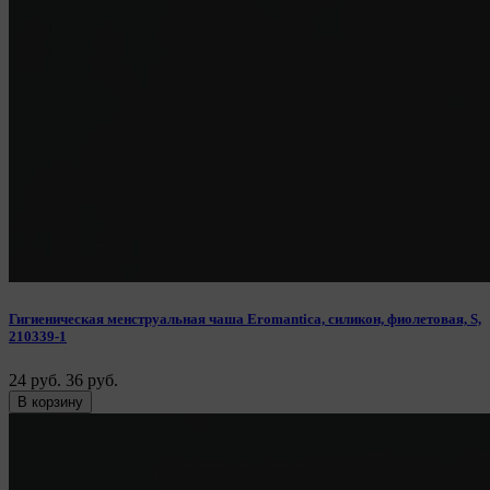
Гигиеническая менструальная чаша Eromantica, силикон, фиолетовая, S,
210339-1
24 руб.
36 руб.
В корзину