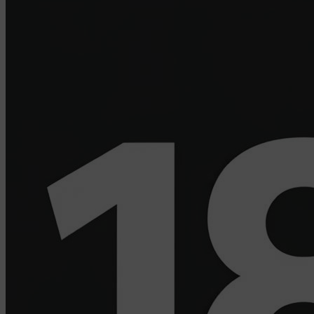
Дзержинского, д.3Б, пом.44.
Pixel Meta- сервис передает данные о действиях
пользователя в рекламный кабинет Meta Ads
Manager. Адрес: Meta Platforms Inc., 1601 Willow
Road ,Menlo Park,CA,94025.
Пиксель VK Рекламы - сервис позволяет
показывать рекламу на площадке VK
пользователям, которые посещали сайт. Адрес:
ООО «ВК», РФ, 125167, г. Москва,
Ленинградский проспект, д. 39, стр. 79, БЦ
«SkyLight».
Рекламные Cookie
Компании, которым мы поручаем обработку данных
для данной цели:
Яндекса рекламная сеть (Yandex Mobile Ads,
ADFOX) - сервис показа контекстной рекламы.
Адрес: Yandex Europe AG, Werftestrasse 4, CH-
6005 Luzern, Switzerland.
Google Ads - сервис показа контекстной
рекламы, предоставляемый компанией Google
Ireland Ltd, Gordon House Barrow Street Dublin 4,