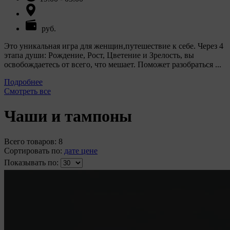
Мы поручаем обрабатывать куки для исполнения
указанных целей компаниям (уполномоченным
лицам).
руб.
Аналитические Cookie
Это уникальная игра для женщин,путешествие к себе. Через 4
этапа души: Рождение, Рост, Цветение и Зрелость, вы
Аналитические куки позволяют определять
освобождаетесь от всего, что мешает. Поможет разобраться ...
предпочтения пользователей сайта. Компании,
Подробнее
которым мы поручаем обработку статистических
Смотреть все
cookies:
Яндекс Метрика – сервис веб-аналитики,
Чаши и тампоны
предоставляемый ООО «Яндекс». Адрес: г.
Москва, ул. Льва Толстого, д. 16, 119021.
Политика конфиденциальности Яндекс.
Всего товаров:
8
Google Analytics – сервис веб-аналитики,
Сортировать по:
дате
цене
предоставляемый компанией Google, Inc.
Показывать по:
Адрес: Google, Google Data Protection Office,
1600 Amphitheatre Pkwy, Mountain View, CA
94043, USA. Политика конфиденциальности
Google.
Matomo — это система веб-аналитики, которая
позволяет следит за доступностью сервисов,
предоставляемых myfin.by. Адрес: ООО «Рэкун
технолоджи», 220069 г. Минск, пр-т