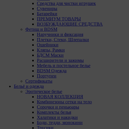
Средства для чистки игрушек
Сувениры
Батарейки
ПРЕМИУМ ТОВАРЫ
ВОЗБУЖДАЮЩИЕ СРЕДСТВА
Фетиш и BDSM
Наручники и фиксация
Плетки, Стеки, Шлепалки
Ошейники
Кляпы, Рамки
БДСМ Маски
Расширители и зажимы
Мебель и постельное белье
BDSM Одежда
Портупеи
Сертификаты
Бельё и одежда
Эротическое белье
НОВАЯ КОЛЛЕКЦИЯ
Комбинезоны сетки на тело
Сорочки и пеньюары
Комплекты белья
Халатики и накидки
Боди, тедди, монокини
Трусики