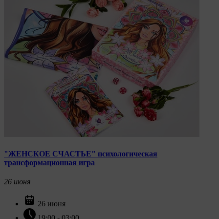
ознакомиться, перейдя по внешним ссылкам,
ведущим на соответствующие страницы сайтов
основных браузеров:
Firefox
Chrome
Safari
Opera
Microsoft Edge
Internet Explorer
15. Пользователь всегда может направить сообщение
с имеющимся у него вопросом, в части
использования файлов сookie, на электронную почту
"ЖЕНСКОЕ СЧАСТЬЕ" психологическая
Общества:
amorby80447490990@gmail.com
трансформационная игра
Настройка cookie
26
июня
Мы обрабатываем куки в соответствии с
26 июня
нижеуказанными целями и не используем их для
идентификации субъектов персональных данных.
19:00 - 03:00