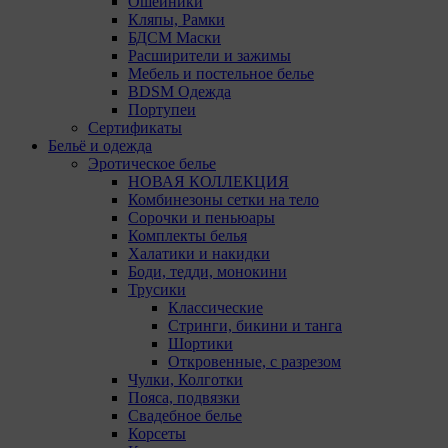
Ошейники
5. Целями обработки файлов cookie являются:
Кляпы, Рамки
БДСМ Маски
5.1. Обеспечение удобства пользователей сайтов;
Расширители и зажимы
5.2. Повышение качества функционирования
Мебель и постельное белье
сайтов, в том числе корректность их работы;
BDSM Одежда
Портупеи
5.3. Сбор аналитической информации в
Сертификаты
обобщенном виде для оценки и дальнейшего
Бельё и одежда
улучшения работы сайтов;
Эротическое белье
НОВАЯ КОЛЛЕКЦИЯ
5.4. Создание и предоставление
Комбинезоны сетки на тело
персонализированной рекламы пользователю.
Сорочки и пеньюары
Комплекты белья
6. Общество не использует файлы cookie для
Халатики и накидки
идентификации субъектов персональных данных.
Боди, тедди, монокини
Трусики
7. На сайтах используются как файлы cookie первой
Классические
стороны (устанавливаемые сайтами, которые
Стринги, бикини и танга
посещает пользователь), так и сторонние файлы
Шортики
cookie (задаются сервером, расположенным вне
Откровенные, с разрезом
домена наших сайтов).
Чулки, Колготки
Пояса, подвязки
8. Общество обрабатывает обезличенные данные
Свадебное белье
пользователей сайта (включая файлы «cookie»),
Корсеты
собираемые с помощью сервисов Интернет-