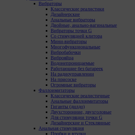
Вибраторы
Классические реалистики
Дизайнерские
Анальные вибраторы
Двойные, анально-вагинальные
Вибраторы точки G
Со стимуляцией клитора
Мини-вибраторы
Многофункциональные
Вибробабочки
Виброяйца
Водонепроницаемые
Работающие без батареек
На радиоуправлении
На присоске
Огромные вибраторы
Фаллоимитаторы
Классические реалистичные
Анальные фаллоимитаторы
Гиганты (дилдо)
Двухсторонние, двухголовые
Для стимуляции точки G
Дизайнерские и Стеклянные
Анальная стимуляция
Пробки и втулки