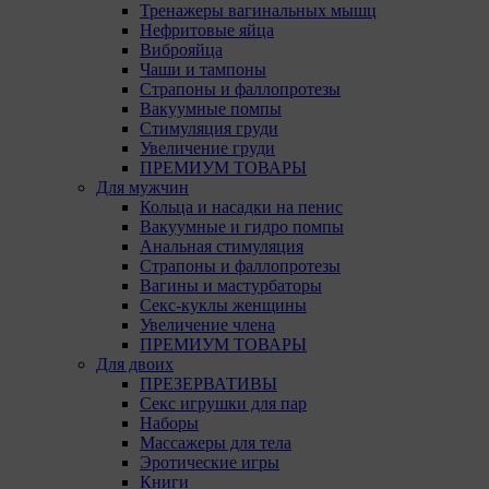
Тренажеры вагинальных мышц
Нефритовые яйца
Виброяйца
Чаши и тампоны
Страпоны и фаллопротезы
Вакуумные помпы
Стимуляция груди
Увеличение груди
ПРЕМИУМ ТОВАРЫ
Для мужчин
Кольца и насадки на пенис
Вакуумные и гидро помпы
Анальная стимуляция
Страпоны и фаллопротезы
Вагины и мастурбаторы
Секс-куклы женщины
Увеличение члена
ПРЕМИУМ ТОВАРЫ
Для двоих
ПРЕЗЕРВАТИВЫ
Секс игрушки для пар
Наборы
Массажеры для тела
Эротические игры
Книги