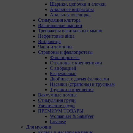
Шарики, цепочки и ёлочки
Анальные вибраторы
Анальная ювелирка
Стимуляция клитора
Вагинальные шарики
Тренажеры вагинальных мышц
Нефритовые яйца
Виброяйца
Чаши и тампоны
Страпоны и фаллопротезы
Фаллопротезы
Страпоны с креплениями
С вибрацией
Безремневые
Двойные, с двумя фаллосами
Насадки (страпоны) к трусикам
Трусики и крепления
Вакуумные помпы
Стимуляция груди
Увеличение груди
ПРЕМИУМ ТОВАРЫ
Womanizer & Satisfyer
Lovense
Для мужчин
Кольца и насадки на пенис