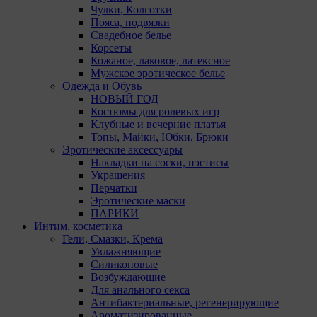
Чулки, Колготки
Пояса, подвязки
Свадебное белье
Корсеты
Кожаное, лаковое, латексное
Мужское эротическое белье
Одежда и Обувь
НОВЫЙ ГОД
Костюмы для ролевых игр
Клубные и вечерние платья
Топы, Майки, Юбки, Брюки
Эротические аксессуары
Накладки на соски, пэстисы
Украшения
Перчатки
Эротические маски
ПАРИКИ
Интим. косметика
Гели, Смазки, Крема
Увлажняющие
Силиконовые
Возбуждающие
Для анального секса
Антибактериальные, регенерирующие
Ароматизированные