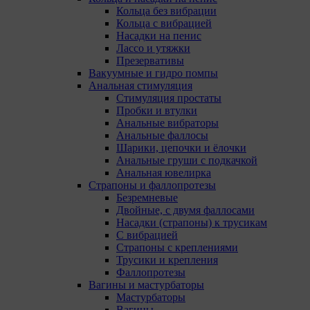
Кольца без вибрации
Кольца с вибрацией
Насадки на пенис
Лассо и утяжки
Презервативы
Вакуумные и гидро помпы
Анальная стимуляция
Стимуляция простаты
Пробки и втулки
Анальные вибраторы
Анальные фаллосы
Шарики, цепочки и ёлочки
Анальные груши с подкачкой
О политике обработки файлов cookie
Анальная ювелирка
Страпоны и фаллопротезы
ПОЛОЖЕНИЕ «О политике обработки файлов
Безремневые
cookie
Двойные, с двумя фаллосами
Насадки (страпоны) к трусикам
С вибрацией
Страпоны с креплениями
«Общество»
Трусики и крепления
Фаллопротезы
Вагины и мастурбаторы
Мастурбаторы
Вагины