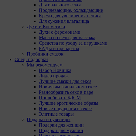
Для орального секса
Продлевающие, охлаждающие
Крема для увеличения пениса
Для сужения влагалища
Духи и Косметика
Духи с феромонами
Масла и свечи для массажа
Средства по уходу за игрушками
БАДы и препараты
Пробники смазок
Спец. подборки
Мы рекомендуем
Набор Новичка
Лидер продаж
Лучшие смазки для секса
Новичкам в анальном сексе
Разнообразить секс в паре
Попробовать БДСМ
Лучшие эротические образы
Новые ощущения в сексе
Элитные товары
Подарки и сувениры
Подарки для женщин
Подарки для мужчин
Игры для взрослых