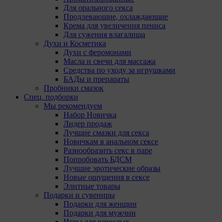
Для орального секса
Продлевающие, охлаждающие
Крема для увеличения пениса
Для сужения влагалища
Духи и Косметика
Духи с феромонами
Масла и свечи для массажа
Средства по уходу за игрушками
БАДы и препараты
Пробники смазок
Спец. подборки
Мы рекомендуем
Набор Новичка
Лидер продаж
Лучшие смазки для секса
Новичкам в анальном сексе
Разнообразить секс в паре
Попробовать БДСМ
Лучшие эротические образы
Новые ощущения в сексе
Элитные товары
Подарки и сувениры
Подарки для женщин
Подарки для мужчин
Игры для взрослых