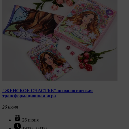
ознакомиться, перейдя по внешним ссылкам,
ведущим на соответствующие страницы сайтов
основных браузеров:
Firefox
Chrome
Safari
Opera
Microsoft Edge
Internet Explorer
15. Пользователь всегда может направить сообщение
с имеющимся у него вопросом, в части
использования файлов сookie, на электронную почту
"ЖЕНСКОЕ СЧАСТЬЕ" психологическая
Общества:
amorby80447490990@gmail.com
трансформационная игра
Настройка cookie
26
июня
Мы обрабатываем куки в соответствии с
26 июня
нижеуказанными целями и не используем их для
идентификации субъектов персональных данных.
19:00 - 03:00