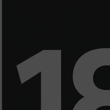
Дзержинского, д.3Б, пом.44.
Pixel Meta- сервис передает данные о действиях
пользователя в рекламный кабинет Meta Ads
Manager. Адрес: Meta Platforms Inc., 1601 Willow
Road ,Menlo Park,CA,94025.
Пиксель VK Рекламы - сервис позволяет
показывать рекламу на площадке VK
пользователям, которые посещали сайт. Адрес:
ООО «ВК», РФ, 125167, г. Москва,
Ленинградский проспект, д. 39, стр. 79, БЦ
«SkyLight».
Рекламные Cookie
Компании, которым мы поручаем обработку данных
для данной цели:
Яндекса рекламная сеть (Yandex Mobile Ads,
ADFOX) - сервис показа контекстной рекламы.
Адрес: Yandex Europe AG, Werftestrasse 4, CH-
6005 Luzern, Switzerland.
Google Ads - сервис показа контекстной
рекламы, предоставляемый компанией Google
Ireland Ltd, Gordon House Barrow Street Dublin 4,