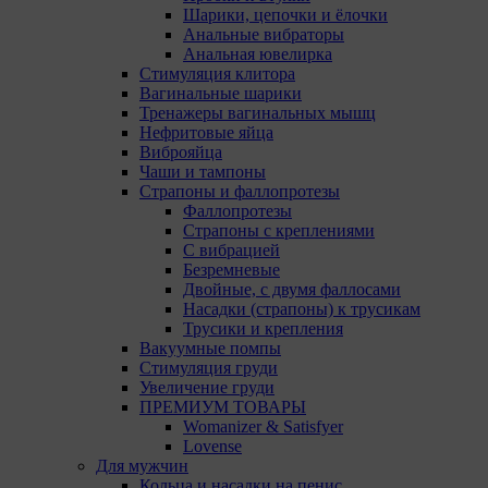
Шарики, цепочки и ёлочки
Анальные вибраторы
Анальная ювелирка
Стимуляция клитора
Вагинальные шарики
Тренажеры вагинальных мышц
Нефритовые яйца
Виброяйца
Чаши и тампоны
Страпоны и фаллопротезы
Фаллопротезы
Страпоны с креплениями
С вибрацией
Безремневые
Двойные, с двумя фаллосами
Насадки (страпоны) к трусикам
Трусики и крепления
Вакуумные помпы
Стимуляция груди
Увеличение груди
ПРЕМИУМ ТОВАРЫ
Womanizer & Satisfyer
Lovense
Для мужчин
Кольца и насадки на пенис