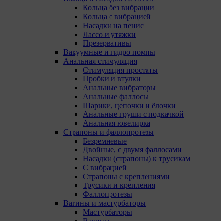
Кольца без вибрации
Кольца с вибрацией
Насадки на пенис
Лассо и утяжки
Презервативы
Вакуумные и гидро помпы
Анальная стимуляция
Стимуляция простаты
Пробки и втулки
Анальные вибраторы
Анальные фаллосы
Шарики, цепочки и ёлочки
Анальные груши с подкачкой
О политике обработки файлов cookie
Анальная ювелирка
Страпоны и фаллопротезы
ПОЛОЖЕНИЕ «О политике обработки файлов
Безремневые
cookie
Двойные, с двумя фаллосами
Насадки (страпоны) к трусикам
С вибрацией
Страпоны с креплениями
«Общество»
Трусики и крепления
Фаллопротезы
Вагины и мастурбаторы
Мастурбаторы
Вагины