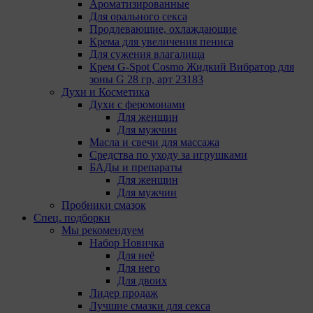
Ароматизированные
определяющие имя пользователя. Данные файлы
Для орального секса
cookie используются для обеспечения работы
Продлевающие, охлаждающие
некоторых дополнительных функций сайтов,
Крема для увеличения пениса
например, для хранения предпочтений
Для сужения влагалища
пользователя, в том числе имени пользователя
Крем G-Spot Cosmo Жидкий Вибратор для
или выбора языка, и для предотвращения
зоны G 28 гр, арт 23183
повторных прохождений опросов
Духи и Косметика
пользователями. Подобные функции улучшают
Духи с феромонами
условия работы пользователей с сайтом.
Для женщин
9.3. Файлы cookie предпочтений, например, для
Для мужчин
настройки контента. Данные файлы cookie
Масла и свечи для массажа
собирают информацию о выборе пользователя на
Средства по уходу за игрушками
сайте и его предпочтениях и позволяют Обществу
БАДы и препараты
«запомнить» информацию о выбранном
Для женщин
пользователем городе и других местных
Для мужчин
настройках для того, чтобы соответствующим
Пробники смазок
образом настраивать сайт.
Спец. подборки
Мы рекомендуем
9.4. Аналитические файлы cookie, например
Набор Новичка
Яндекс.Метрика, Google Analytics. Данные файлы
Для неё
cookie собирают информацию о том, как
Для него
пользователь использовал сайты, и позволяют
Для двоих
Обществу вносить в них улучшения.
Лидер продаж
Лучшие смазки для секса