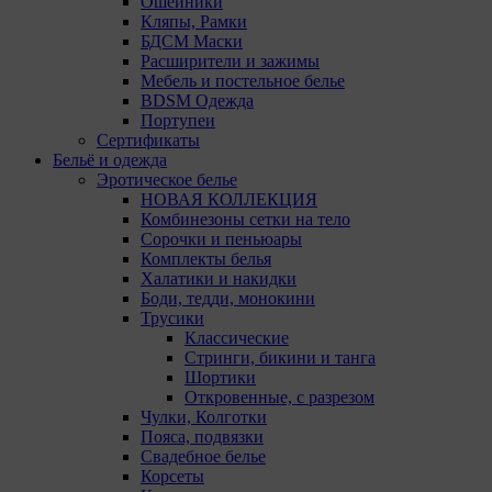
Ошейники
5. Целями обработки файлов cookie являются:
Кляпы, Рамки
БДСМ Маски
5.1. Обеспечение удобства пользователей сайтов;
Расширители и зажимы
5.2. Повышение качества функционирования
Мебель и постельное белье
сайтов, в том числе корректность их работы;
BDSM Одежда
Портупеи
5.3. Сбор аналитической информации в
Сертификаты
обобщенном виде для оценки и дальнейшего
Бельё и одежда
улучшения работы сайтов;
Эротическое белье
НОВАЯ КОЛЛЕКЦИЯ
5.4. Создание и предоставление
Комбинезоны сетки на тело
персонализированной рекламы пользователю.
Сорочки и пеньюары
Комплекты белья
6. Общество не использует файлы cookie для
Халатики и накидки
идентификации субъектов персональных данных.
Боди, тедди, монокини
Трусики
7. На сайтах используются как файлы cookie первой
Классические
стороны (устанавливаемые сайтами, которые
Стринги, бикини и танга
посещает пользователь), так и сторонние файлы
Шортики
cookie (задаются сервером, расположенным вне
Откровенные, с разрезом
домена наших сайтов).
Чулки, Колготки
Пояса, подвязки
8. Общество обрабатывает обезличенные данные
Свадебное белье
пользователей сайта (включая файлы «cookie»),
Корсеты
собираемые с помощью сервисов Интернет-