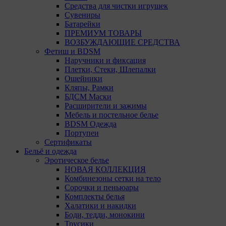
Средства для чистки игрушек
Сувениры
Батарейки
ПРЕМИУМ ТОВАРЫ
ВОЗБУЖДАЮЩИЕ СРЕДСТВА
Фетиш и BDSM
Наручники и фиксация
Плетки, Стеки, Шлепалки
Ошейники
Кляпы, Рамки
БДСМ Маски
Расширители и зажимы
Мебель и постельное белье
BDSM Одежда
Портупеи
Сертификаты
Бельё и одежда
Эротическое белье
НОВАЯ КОЛЛЕКЦИЯ
Комбинезоны сетки на тело
Сорочки и пеньюары
Комплекты белья
Халатики и накидки
Боди, тедди, монокини
Трусики