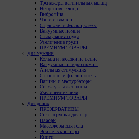
Тренажеры вагинальных мышц
Нефритовые яйца
Виброяйца
Чаши и тампоны
Страпоны и фаллопротезы
Вакуумные помпы
Стимуляция груди
Увеличение груди
ПРЕМИУМ ТОВАРЫ
Для мужчин
Кольца и насадки на пенис
Вакуумные и гидро помпы
Анальная стимуляция
Страпоны и фаллопротезы
Вагины и мастурбаторы
Секс-куклы женщины
Увеличение члена
ПРЕМИУМ ТОВАРЫ
Для двоих
ПРЕЗЕРВАТИВЫ
Секс игрушки для пар
Наборы
Массажеры для тела
Эротические игры
Книги