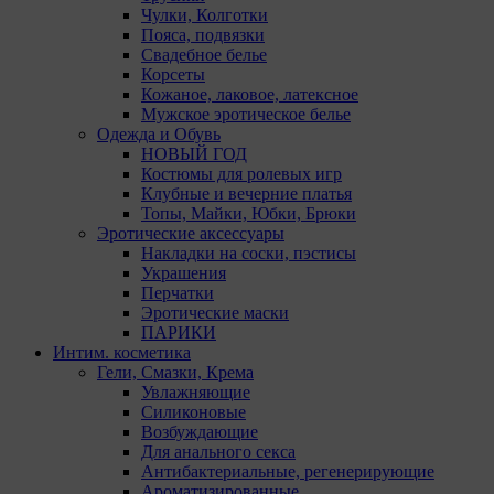
Чулки, Колготки
Пояса, подвязки
Свадебное белье
Корсеты
Кожаное, лаковое, латексное
Мужское эротическое белье
Одежда и Обувь
НОВЫЙ ГОД
Костюмы для ролевых игр
Клубные и вечерние платья
Топы, Майки, Юбки, Брюки
Эротические аксессуары
Накладки на соски, пэстисы
Украшения
Перчатки
Эротические маски
ПАРИКИ
Интим. косметика
Гели, Смазки, Крема
Увлажняющие
Силиконовые
Возбуждающие
Для анального секса
Антибактериальные, регенерирующие
Ароматизированные