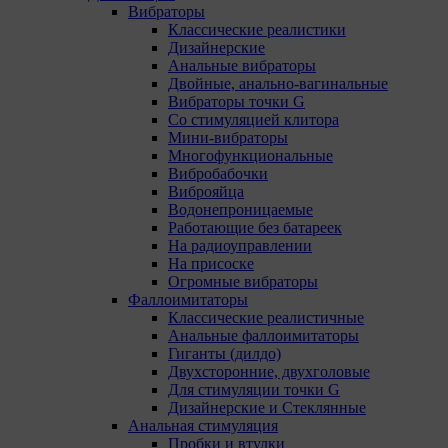
Вибраторы
Классические реалистики
Дизайнерские
Анальные вибраторы
Двойные, анально-вагинальные
Вибраторы точки G
Со стимуляцией клитора
Мини-вибраторы
Многофункциональные
Вибробабочки
Виброяйца
Водонепроницаемые
Работающие без батареек
На радиоуправлении
На присоске
Огромные вибраторы
Фаллоимитаторы
Классические реалистичные
Анальные фаллоимитаторы
Гиганты (дилдо)
Двухсторонние, двухголовые
Для стимуляции точки G
Дизайнерские и Стеклянные
Анальная стимуляция
Пробки и втулки