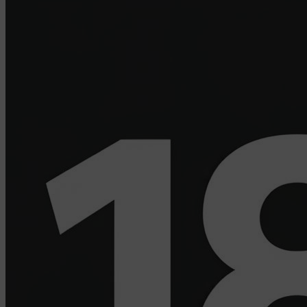
Компании, которым мы поручаем обработку данных
для данной цели:
Яндекса рекламная сеть (Yandex Mobile Ads,
ADFOX) - сервис показа контекстной рекламы.
Адрес: Yandex Europe AG, Werftestrasse 4, CH-
6005 Luzern, Switzerland.
Google Ads - сервис показа контекстной
рекламы, предоставляемый компанией Google
Ireland Ltd, Gordon House Barrow Street Dublin 4,
D04E5W5 Ireland.
Сохранить мои изменения
Сохранить по умолчанию