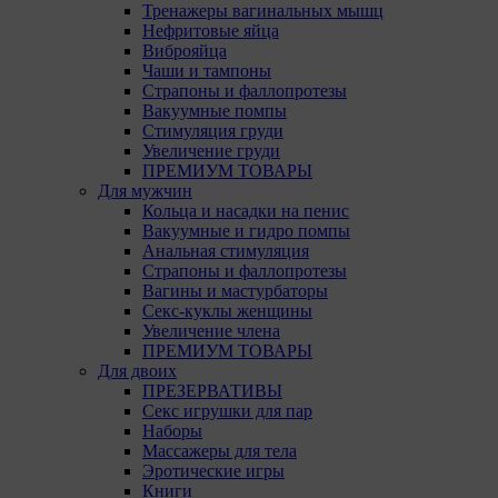
Тренажеры вагинальных мышц
Нефритовые яйца
Виброяйца
Чаши и тампоны
Страпоны и фаллопротезы
Вакуумные помпы
Стимуляция груди
Увеличение груди
ПРЕМИУМ ТОВАРЫ
Для мужчин
Кольца и насадки на пенис
Вакуумные и гидро помпы
Анальная стимуляция
Страпоны и фаллопротезы
Вагины и мастурбаторы
Секс-куклы женщины
Увеличение члена
ПРЕМИУМ ТОВАРЫ
Для двоих
ПРЕЗЕРВАТИВЫ
Секс игрушки для пар
Наборы
Массажеры для тела
Эротические игры
Книги