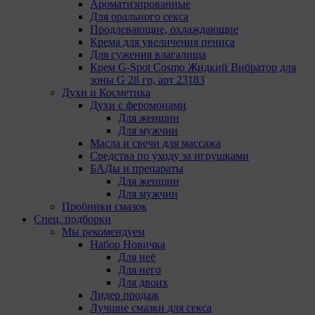
Ароматизированные
«запомнить» информацию о выбранном
Для орального секса
пользователем городе и других местных
Продлевающие, охлаждающие
настройках для того, чтобы соответствующим
Крема для увеличения пениса
образом настраивать сайт.
Для сужения влагалища
Крем G-Spot Cosmo Жидкий Вибратор для
9.4. Аналитические файлы cookie, например
зоны G 28 гр, арт 23183
Яндекс.Метрика, Google Analytics. Данные файлы
Духи и Косметика
cookie собирают информацию о том, как
Духи с феромонами
пользователь использовал сайты, и позволяют
Для женщин
Обществу вносить в них улучшения.
Для мужчин
Аналитические файлы cookie показывают, какие
Масла и свечи для массажа
страницы сайта Общества посещаются чаще
Средства по уходу за игрушками
всего, помогают выявлять трудности,
БАДы и препараты
возникающие при использовании сайта, а также
Для женщин
позволяют оценить эффективность рекламы.
Для мужчин
Благодаря этому у Общества есть возможность
Пробники смазок
составить представление о тенденциях
Спец. подборки
использования сайта в целом. Общество
Мы рекомендуем
использует информацию для анализа трафика на
Набор Новичка
сайтах.
Для неё
Для него
9.5. Файлы cookie, применяемые для определения
Для двоих
целевой аудитории и в рекламных целях,
Лидер продаж
например Яндекс.Метрика, Google Analytics.
Лучшие смазки для секса