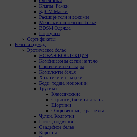
Ошейники
идентификации субъектов персональных данных.
Кляпы, Рамки
БДСМ Маски
7. На сайтах используются как файлы cookie первой
Расширители и зажимы
стороны (устанавливаемые сайтами, которые
Мебель и постельное белье
посещает пользователь), так и сторонние файлы
BDSM Одежда
cookie (задаются сервером, расположенным вне
Портупеи
домена наших сайтов).
Сертификаты
Бельё и одежда
8. Общество обрабатывает обезличенные данные
Эротическое белье
пользователей сайта (включая файлы «cookie»),
НОВАЯ КОЛЛЕКЦИЯ
собираемые с помощью сервисов Интернет-
Комбинезоны сетки на тело
статистики, которые служат для сбора информации о
Сорочки и пеньюары
действиях пользователей на сайте, улучшения
Комплекты белья
качества сайта и его содержания. Общество
Халатики и накидки
обрабатывает обезличенные данные о пользователе в
Боди, тедди, монокини
случае, если это разрешено в настройках браузера
Трусики
пользователя (включено сохранение файлов cookie и
Классические
использование технологии JavaScript).
Стринги, бикини и танга
Шортики
9. На сайтах обрабатываются следующие типы
Откровенные, с разрезом
файлов cookie:
Чулки, Колготки
Пояса, подвязки
9.1. Технические (обязательные) файлы cookie,
Свадебное белье
например, применяемые при регистрации либо
Корсеты
входе в систему, или для оставления отзыва либо