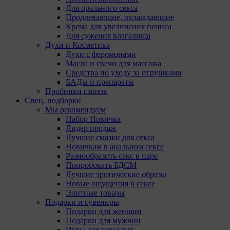
Для орального секса
Продлевающие, охлаждающие
Крема для увеличения пениса
Для сужения влагалища
Духи и Косметика
Духи с феромонами
Масла и свечи для массажа
Средства по уходу за игрушками
БАДы и препараты
Пробники смазок
Спец. подборки
Мы рекомендуем
Набор Новичка
Лидер продаж
Лучшие смазки для секса
Новичкам в анальном сексе
Разнообразить секс в паре
Попробовать БДСМ
Лучшие эротические образы
Новые ощущения в сексе
Элитные товары
Подарки и сувениры
Подарки для женщин
Подарки для мужчин
Игры для взрослых