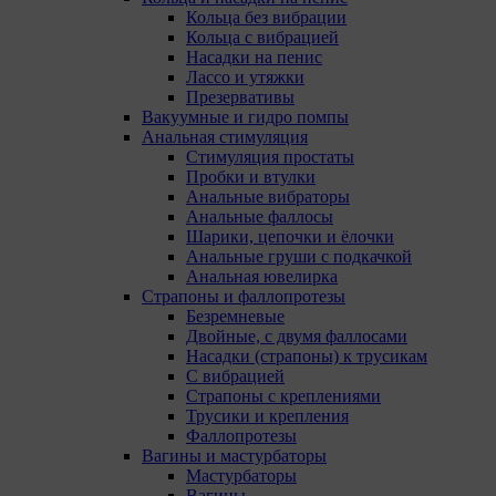
Кольца без вибрации
ПОЛОЖЕНИЕ «О политике обработки файлов
Кольца с вибрацией
cookie
Насадки на пенис
Лассо и утяжки
Презервативы
Вакуумные и гидро помпы
«Общество»
Анальная стимуляция
Стимуляция простаты
Пробки и втулки
Анальные вибраторы
Анальные фаллосы
2. Утверждение положения о политике обработки
Шарики, цепочки и ёлочки
файлов cookie (далее –
«Политика»
) является одной
Анальные груши с подкачкой
из принимаемых Обществом мер по защите
Анальная ювелирка
персональных данных, предусмотренных статьей 17
Страпоны и фаллопротезы
Закона Республики Беларусь от 7 мая 2021 г. № 99-З
Безремневые
«О защите персональных данных» (далее –
«Закон»
).
Двойные, с двумя фаллосами
Насадки (страпоны) к трусикам
3. Политика разъясняет субъектам персональных
С вибрацией
данных, которые осуществляют использование веб-
Страпоны с креплениями
сайта Общества с доменным именем «myfin.by», для
Трусики и крепления
каких целей и каким образом Общество
Фаллопротезы
обрабатывает файлы cookie, а также каким образом
Вагины и мастурбаторы
пользователи могут контролировать процесс такой
Мастурбаторы
обработки.
Вагины