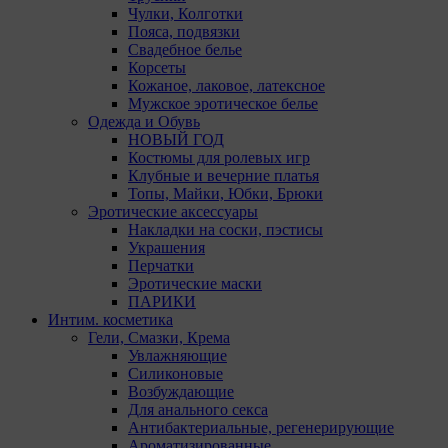
Чулки, Колготки
Пояса, подвязки
Свадебное белье
Корсеты
Кожаное, лаковое, латексное
Мужское эротическое белье
Одежда и Обувь
НОВЫЙ ГОД
Костюмы для ролевых игр
Клубные и вечерние платья
Топы, Майки, Юбки, Брюки
Эротические аксессуары
Накладки на соски, пэстисы
Украшения
Перчатки
Эротические маски
ПАРИКИ
Интим. косметика
Гели, Смазки, Крема
Увлажняющие
Силиконовые
Возбуждающие
Для анального секса
Антибактериальные, регенерирующие
Ароматизированные