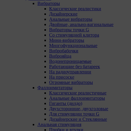
Вибраторы
Классические реалистики
Дизайнерские
Анальные вибраторы
Двойные, анально-вагинальные
Вибраторы точки G
Со стимуляцией клитора
Мини-вибраторы
Многофункциональные
Вибробабочки
Виброяйца
Водонепроницаемые
Работающие без батареек
На радиоуправлении
На присоске
Огромные вибраторы
Фаллоимитаторы
Классические реалистичные
Анальные фаллоимитаторы
Гиганты (дилдо)
Двухсторонние, двухголовые
Для стимуляции точки G
Дизайнерские и Стеклянные
Анальная стимуляция
Пробки и втулки