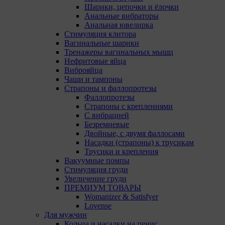
Шарики, цепочки и ёлочки
Анальные вибраторы
Анальная ювелирка
Стимуляция клитора
Вагинальные шарики
Тренажеры вагинальных мышц
Нефритовые яйца
Виброяйца
Чаши и тампоны
Страпоны и фаллопротезы
Фаллопротезы
Страпоны с креплениями
С вибрацией
Безремневые
Двойные, с двумя фаллосами
Насадки (страпоны) к трусикам
Трусики и крепления
Вакуумные помпы
Стимуляция груди
Увеличение груди
ПРЕМИУМ ТОВАРЫ
Womanizer & Satisfyer
Lovense
Для мужчин
О политике обработки файлов cookie
Кольца и насадки на пенис