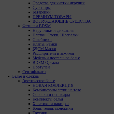
Средства для чистки игрушек
Сувениры
Батарейки
ПРЕМИУМ ТОВАРЫ
ВОЗБУЖДАЮЩИЕ СРЕДСТВА
Фетиш и BDSM
Наручники и фиксация
Плетки, Стеки, Шлепалки
Ошейники
Кляпы, Рамки
БДСМ Маски
Расширители и зажимы
Мебель и постельное белье
BDSM Одежда
Портупеи
Сертификаты
Бельё и одежда
Эротическое белье
НОВАЯ КОЛЛЕКЦИЯ
Комбинезоны сетки на тело
Сорочки и пеньюары
Комплекты белья
Халатики и накидки
Боди, тедди, монокини
Трусики