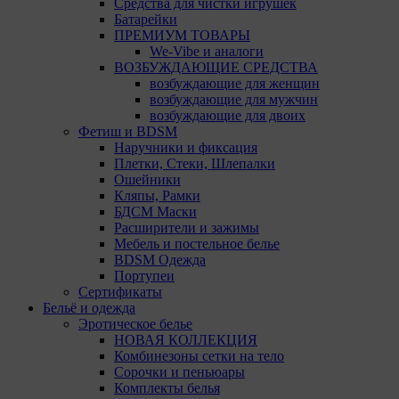
Chrome
Средства для чистки игрушек
Батарейки
Safari
ПРЕМИУМ ТОВАРЫ
We-Vibe и аналоги
Opera
ВОЗБУЖДАЮЩИЕ СРЕДСТВА
возбуждающие для женщин
Microsoft Edge
возбуждающие для мужчин
возбуждающие для двоих
Internet Explorer
Фетиш и BDSM
Наручники и фиксация
15. Пользователь всегда может направить сообщение
Плетки, Стеки, Шлепалки
с имеющимся у него вопросом, в части
Ошейники
использования файлов сookie, на электронную почту
Кляпы, Рамки
Общества:
amorby80447490990@gmail.com
БДСМ Маски
Расширители и зажимы
Настройка cookie
Мебель и постельное белье
BDSM Одежда
Мы обрабатываем куки в соответствии с
Портупеи
нижеуказанными целями и не используем их для
Сертификаты
идентификации субъектов персональных данных.
Бельё и одежда
Мы поручаем обрабатывать куки для исполнения
Эротическое белье
указанных целей компаниям (уполномоченным
НОВАЯ КОЛЛЕКЦИЯ
лицам).
Комбинезоны сетки на тело
Сорочки и пеньюары
Аналитические Cookie
Комплекты белья