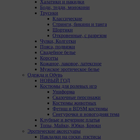
Халатики и накидки
Аналитические куки позволяют определять
Боди, тедди, монокини
предпочтения пользователей сайта. Компании,
Трусики
которым мы поручаем обработку статистических
Классические
cookies:
Стринги, бикини и танга
Шортики
Яндекс Метрика – сервис веб-аналитики,
Откровенные, с разрезом
предоставляемый ООО «Яндекс». Адрес: г.
Чулки, Колготки
Москва, ул. Льва Толстого, д. 16, 119021.
Пояса, подвязки
Политика конфиденциальности Яндекс.
Свадебное белье
Google Analytics – сервис веб-аналитики,
Корсеты
предоставляемый компанией Google, Inc.
Кожаное, лаковое, латексное
Адрес: Google, Google Data Protection Office,
Мужское эротическое белье
1600 Amphitheatre Pkwy, Mountain View, CA
Одежда и Обувь
94043, USA. Политика конфиденциальности
НОВЫЙ ГОД
Google.
Костюмы для ролевых игр
Matomo — это система веб-аналитики, которая
Униформа
позволяет следит за доступностью сервисов,
Сказочные персонажи
предоставляемых myfin.by. Адрес: ООО «Рэкун
Костюмы животных
технолоджи», 220069 г. Минск, пр-т
Фетиш и BDSM костюмы
Дзержинского, д.3Б, пом.44.
Снегурочки и новогодняя тема
Pixel Meta- сервис передает данные о действиях
Клубные и вечерние платья
пользователя в рекламный кабинет Meta Ads
Топы, Майки, Юбки, Брюки
Manager. Адрес: Meta Platforms Inc., 1601 Willow
Эротические аксессуары
Road ,Menlo Park,CA,94025.
Накладки на соски, пэстисы