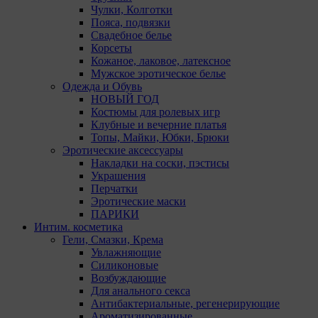
Чулки, Колготки
Пояса, подвязки
Свадебное белье
Корсеты
Кожаное, лаковое, латексное
Мужское эротическое белье
Одежда и Обувь
НОВЫЙ ГОД
Костюмы для ролевых игр
Клубные и вечерние платья
Топы, Майки, Юбки, Брюки
Эротические аксессуары
Накладки на соски, пэстисы
Украшения
Перчатки
Эротические маски
ПАРИКИ
Интим. косметика
Гели, Смазки, Крема
Увлажняющие
Силиконовые
Возбуждающие
Для анального секса
Антибактериальные, регенерирующие
Ароматизированные