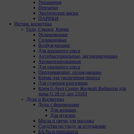
Пиксель VK Рекламы - сервис позволяет
Украшения
показывать рекламу на площадке VK
Перчатки
пользователям, которые посещали сайт. Адрес:
Эротические маски
ООО «ВК», РФ, 125167, г. Москва,
ПАРИКИ
Ленинградский проспект, д. 39, стр. 79, БЦ
Интим. косметика
«SkyLight».
Гели, Смазки, Крема
Увлажняющие
Рекламные Cookie
Силиконовые
Возбуждающие
Для анального секса
Компании, которым мы поручаем обработку данных
Антибактериальные, регенерирующие
для данной цели:
Ароматизированные
Яндекса рекламная сеть (Yandex Mobile Ads,
Для орального секса
ADFOX) - сервис показа контекстной рекламы.
Продлевающие, охлаждающие
Адрес: Yandex Europe AG, Werftestrasse 4, CH-
Крема для увеличения пениса
6005 Luzern, Switzerland.
Для сужения влагалища
Google Ads - сервис показа контекстной
Крем G-Spot Cosmo Жидкий Вибратор для
рекламы, предоставляемый компанией Google
зоны G 28 гр, арт 23183
Ireland Ltd, Gordon House Barrow Street Dublin 4,
Духи и Косметика
D04E5W5 Ireland.
Духи с феромонами
Для женщин
Сохранить мои изменения
Для мужчин
Сохранить по умолчанию
Масла и свечи для массажа
Средства по уходу за игрушками
БАДы и препараты