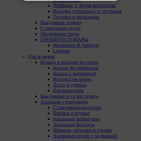
12. Сроки хранения обрабатываемых на сайтах
Двойные, с двумя фаллосами
Общества файлов cookie:
Насадки (страпоны) к трусикам
Технические/Функциональные, хранятся не более
Трусики и крепления
года;
Вакуумные помпы
Стимуляция груди
Необходимые для функционирования веб-
Увеличение груди
аналитических платформ «Google Analytics»,
ПРЕМИУМ ТОВАРЫ
«Яндекс.Метрика» (статистические), установлены на
Womanizer & Satisfyer
сервере Общества и не передаются третьим лицам,
Lovense
часть из которых хранятся во время пользования
Для мужчин
сайтом;
Кольца и насадки на пенис
Кольца без вибрации
Остальные - не более года.
Кольца с вибрацией
Насадки на пенис
13. Пользователи могут принять или отклонить все
Лассо и утяжки
обрабатываемые на сайте файлы cookie. При этом
Презервативы
корректная работа сайта возможна только в случае
Вакуумные и гидро помпы
использования необходимых файлов cookie. В случае
Анальная стимуляция
их отключения может потребоваться совершать
Стимуляция простаты
повторный выбор предпочтений куки, языковой
Пробки и втулки
версии сайта, а также могут некорректно
Анальные вибраторы
отображаться некоторые версии страниц.
Анальные фаллосы
Шарики, цепочки и ёлочки
Отключение аналитических файлов cookie не
Анальные груши с подкачкой
позволяет определять предпочтения пользователей