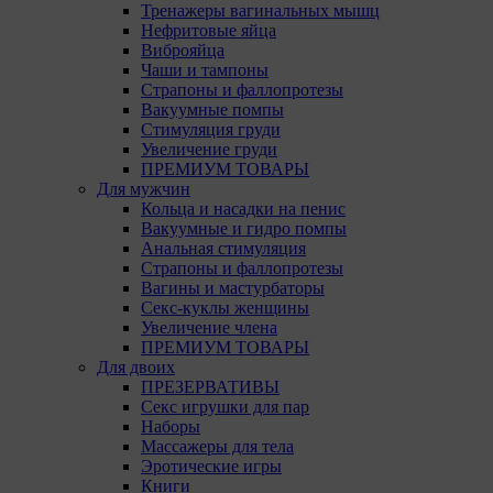
Тренажеры вагинальных мышц
Нефритовые яйца
Виброяйца
Чаши и тампоны
Страпоны и фаллопротезы
Вакуумные помпы
Стимуляция груди
Увеличение груди
ПРЕМИУМ ТОВАРЫ
Для мужчин
Кольца и насадки на пенис
Вакуумные и гидро помпы
Анальная стимуляция
Страпоны и фаллопротезы
Вагины и мастурбаторы
Секс-куклы женщины
Увеличение члена
ПРЕМИУМ ТОВАРЫ
Для двоих
ПРЕЗЕРВАТИВЫ
Секс игрушки для пар
Наборы
Массажеры для тела
Эротические игры
Книги