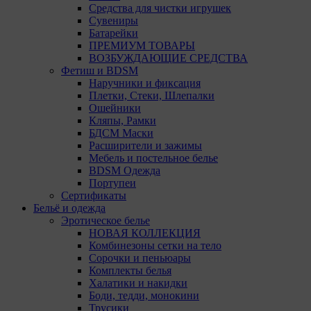
Средства для чистки игрушек
Сувениры
Батарейки
ПРЕМИУМ ТОВАРЫ
ВОЗБУЖДАЮЩИЕ СРЕДСТВА
Фетиш и BDSM
Наручники и фиксация
Плетки, Стеки, Шлепалки
Ошейники
Кляпы, Рамки
БДСМ Маски
Расширители и зажимы
Мебель и постельное белье
BDSM Одежда
Портупеи
Сертификаты
Бельё и одежда
Эротическое белье
НОВАЯ КОЛЛЕКЦИЯ
Комбинезоны сетки на тело
Сорочки и пеньюары
Комплекты белья
Халатики и накидки
Боди, тедди, монокини
Трусики