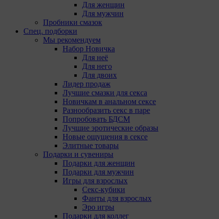
Для женщин
Для мужчин
Пробники смазок
Спец. подборки
Мы рекомендуем
Набор Новичка
Для неё
Для него
Для двоих
Лидер продаж
Лучшие смазки для секса
Новичкам в анальном сексе
Разнообразить секс в паре
Попробовать БДСМ
Лучшие эротические образы
Новые ощущения в сексе
Элитные товары
Подарки и сувениры
Подарки для женщин
Подарки для мужчин
Игры для взрослых
Секс-кубики
Фанты для взрослых
Эро игры
Подарки для коллег