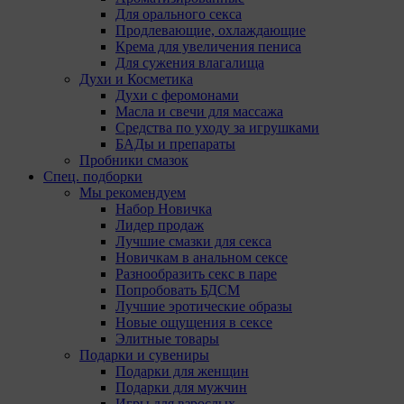
Для орального секса
Продлевающие, охлаждающие
Крема для увеличения пениса
Для сужения влагалища
Духи и Косметика
Духи с феромонами
Масла и свечи для массажа
Средства по уходу за игрушками
БАДы и препараты
Пробники смазок
Спец. подборки
Мы рекомендуем
Набор Новичка
Лидер продаж
Лучшие смазки для секса
Новичкам в анальном сексе
Разнообразить секс в паре
Попробовать БДСМ
Лучшие эротические образы
Новые ощущения в сексе
Элитные товары
Подарки и сувениры
Подарки для женщин
Подарки для мужчин
Игры для взрослых