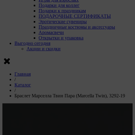
Подарки для коллег
Подарки к праздникам
ПОДАРОЧНЫЕ СЕРТИФИКАТЫ
Эротические сувениры
Праздничные костюмы и аксессуары
Аромасвечи
Открытки и упаковка
Выгодно сегодня
Акции и скидки
Главная
/
Каталог
/
Браслет Марселла Твин Пара (Marcella Twin), 3292-19