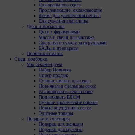
Для орального секса
Продлевающие, охлаждающие
Крема для увеличения пениса
Для сужения влагалища
Духи и Косметика
Духи с феромонами
Масла и свечи для массажа
Средства по уходу за игрушками
БАДы и препараты
Пробники смазок
Спец. подборки
Мы рекомендуем
Набор Новичка
Лидер продаж
Лучшие смазки для секса
Новичкам в анальном сексе
Разнообразить секс в паре
Попробовать БДСМ
Лучшие эротические образы
Новые ощущения в сексе
Элитные товары
Подарки и сувениры
Подарки для женщин
Подарки для мужчин
Игры для взрослых