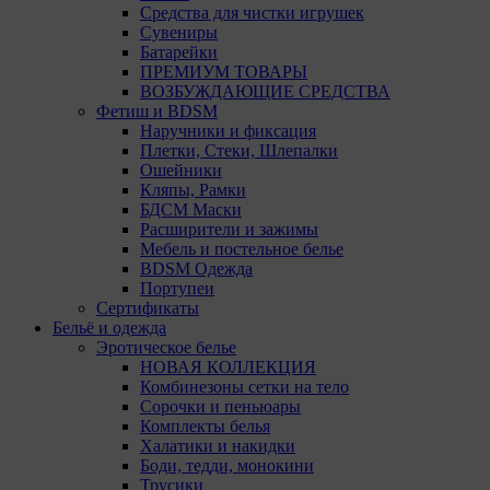
Средства для чистки игрушек
Сувениры
Батарейки
ПРЕМИУМ ТОВАРЫ
ВОЗБУЖДАЮЩИЕ СРЕДСТВА
Фетиш и BDSM
Наручники и фиксация
Плетки, Стеки, Шлепалки
Ошейники
Кляпы, Рамки
БДСМ Маски
Расширители и зажимы
Мебель и постельное белье
BDSM Одежда
Портупеи
Сертификаты
Бельё и одежда
Эротическое белье
НОВАЯ КОЛЛЕКЦИЯ
Комбинезоны сетки на тело
Сорочки и пеньюары
Комплекты белья
Халатики и накидки
Боди, тедди, монокини
Трусики