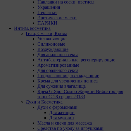
Накладки на соски, пэстисы
Пиксель VK Рекламы - сервис позволяет
Украшения
показывать рекламу на площадке VK
Перчатки
пользователям, которые посещали сайт. Адрес:
Эротические маски
ООО «ВК», РФ, 125167, г. Москва,
ПАРИКИ
Ленинградский проспект, д. 39, стр. 79, БЦ
Интим. косметика
«SkyLight».
Гели, Смазки, Крема
Увлажняющие
Рекламные Cookie
Силиконовые
Возбуждающие
Компании, которым мы поручаем обработку данных
Для анального секса
для данной цели:
Антибактериальные, регенерирующие
Ароматизированные
Яндекса рекламная сеть (Yandex Mobile Ads,
Для орального секса
ADFOX) - сервис показа контекстной рекламы.
Продлевающие, охлаждающие
Адрес: Yandex Europe AG, Werftestrasse 4, CH-
Крема для увеличения пениса
6005 Luzern, Switzerland.
Для сужения влагалища
Google Ads - сервис показа контекстной
Крем G-Spot Cosmo Жидкий Вибратор для
рекламы, предоставляемый компанией Google
зоны G 28 гр, арт 23183
Ireland Ltd, Gordon House Barrow Street Dublin 4,
Духи и Косметика
D04E5W5 Ireland.
Духи с феромонами
Для женщин
Сохранить мои изменения
Для мужчин
Сохранить по умолчанию
Масла и свечи для массажа
Средства по уходу за игрушками