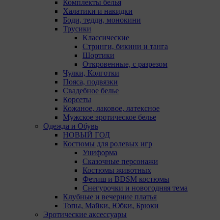
Комплекты белья
Халатики и накидки
Аналитические куки позволяют определять
Боди, тедди, монокини
предпочтения пользователей сайта. Компании,
Трусики
которым мы поручаем обработку статистических
Классические
cookies:
Стринги, бикини и танга
Шортики
Яндекс Метрика – сервис веб-аналитики,
Откровенные, с разрезом
предоставляемый ООО «Яндекс». Адрес: г.
Чулки, Колготки
Москва, ул. Льва Толстого, д. 16, 119021.
Пояса, подвязки
Политика конфиденциальности Яндекс.
Свадебное белье
Google Analytics – сервис веб-аналитики,
Корсеты
предоставляемый компанией Google, Inc.
Кожаное, лаковое, латексное
Адрес: Google, Google Data Protection Office,
Мужское эротическое белье
1600 Amphitheatre Pkwy, Mountain View, CA
Одежда и Обувь
94043, USA. Политика конфиденциальности
НОВЫЙ ГОД
Google.
Костюмы для ролевых игр
Matomo — это система веб-аналитики, которая
Униформа
позволяет следит за доступностью сервисов,
Сказочные персонажи
предоставляемых myfin.by. Адрес: ООО «Рэкун
Костюмы животных
технолоджи», 220069 г. Минск, пр-т
Фетиш и BDSM костюмы
Дзержинского, д.3Б, пом.44.
Снегурочки и новогодняя тема
Pixel Meta- сервис передает данные о действиях
Клубные и вечерние платья
пользователя в рекламный кабинет Meta Ads
Топы, Майки, Юбки, Брюки
Manager. Адрес: Meta Platforms Inc., 1601 Willow
Эротические аксессуары
Road ,Menlo Park,CA,94025.