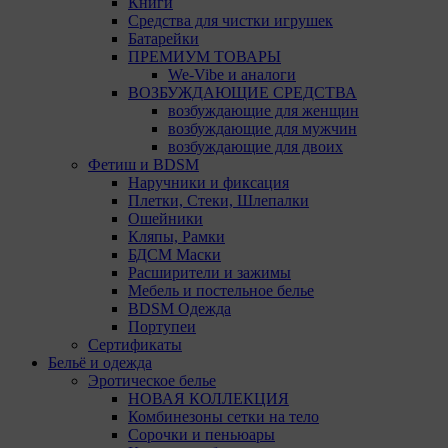
Книги
Chrome
Средства для чистки игрушек
Батарейки
Safari
ПРЕМИУМ ТОВАРЫ
We-Vibe и аналоги
Opera
ВОЗБУЖДАЮЩИЕ СРЕДСТВА
возбуждающие для женщин
Microsoft Edge
возбуждающие для мужчин
возбуждающие для двоих
Internet Explorer
Фетиш и BDSM
15. Пользователь всегда может направить сообщение
Наручники и фиксация
с имеющимся у него вопросом, в части
Плетки, Стеки, Шлепалки
использования файлов сookie, на электронную почту
Ошейники
Общества:
amorby80447490990@gmail.com
Кляпы, Рамки
БДСМ Маски
Настройка cookie
Расширители и зажимы
Мебель и постельное белье
BDSM Одежда
Мы обрабатываем куки в соответствии с
Портупеи
нижеуказанными целями и не используем их для
Сертификаты
идентификации субъектов персональных данных.
Бельё и одежда
Мы поручаем обрабатывать куки для исполнения
Эротическое белье
указанных целей компаниям (уполномоченным
НОВАЯ КОЛЛЕКЦИЯ
лицам).
Комбинезоны сетки на тело
Сорочки и пеньюары
Аналитические Cookie