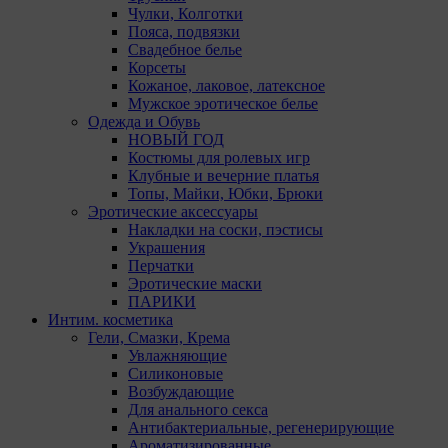
Чулки, Колготки
Пояса, подвязки
Свадебное белье
Корсеты
Кожаное, лаковое, латексное
Мужское эротическое белье
Одежда и Обувь
НОВЫЙ ГОД
Костюмы для ролевых игр
Клубные и вечерние платья
Топы, Майки, Юбки, Брюки
Эротические аксессуары
Накладки на соски, пэстисы
Украшения
Перчатки
Эротические маски
ПАРИКИ
Интим. косметика
Гели, Смазки, Крема
Увлажняющие
Силиконовые
Возбуждающие
Для анального секса
Антибактериальные, регенерирующие
Ароматизированные