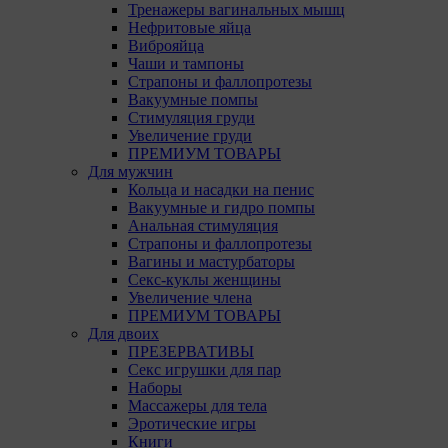
Тренажеры вагинальных мышц
Нефритовые яйца
Виброяйца
Чаши и тампоны
Страпоны и фаллопротезы
Вакуумные помпы
Стимуляция груди
Увеличение груди
ПРЕМИУМ ТОВАРЫ
Для мужчин
Кольца и насадки на пенис
Вакуумные и гидро помпы
Анальная стимуляция
Страпоны и фаллопротезы
Вагины и мастурбаторы
Секс-куклы женщины
Увеличение члена
ПРЕМИУМ ТОВАРЫ
Для двоих
ПРЕЗЕРВАТИВЫ
Секс игрушки для пар
Наборы
Массажеры для тела
Эротические игры
Книги