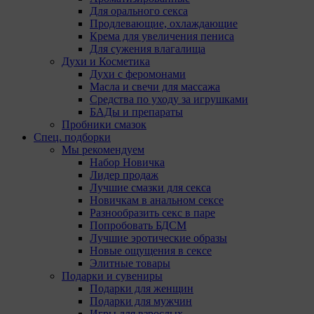
Для орального секса
Продлевающие, охлаждающие
Крема для увеличения пениса
Для сужения влагалища
Духи и Косметика
Духи с феромонами
Масла и свечи для массажа
Средства по уходу за игрушками
БАДы и препараты
Пробники смазок
Спец. подборки
Мы рекомендуем
Набор Новичка
Лидер продаж
Лучшие смазки для секса
Новичкам в анальном сексе
Разнообразить секс в паре
Попробовать БДСМ
Лучшие эротические образы
Новые ощущения в сексе
Элитные товары
Подарки и сувениры
Подарки для женщин
Подарки для мужчин
Игры для взрослых