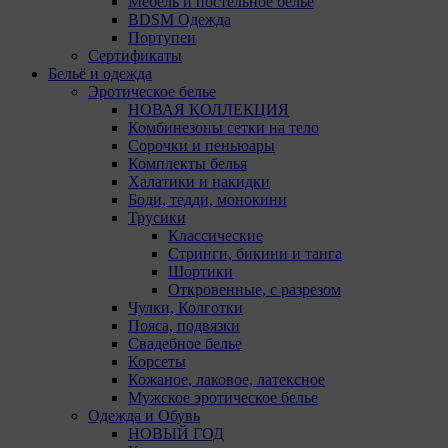
Мебель и постельное белье
5. Целями обработки файлов cookie являются:
BDSM Одежда
Портупеи
5.1. Обеспечение удобства пользователей сайтов;
Сертификаты
5.2. Повышение качества функционирования
Бельё и одежда
сайтов, в том числе корректность их работы;
Эротическое белье
НОВАЯ КОЛЛЕКЦИЯ
5.3. Сбор аналитической информации в
Комбинезоны сетки на тело
обобщенном виде для оценки и дальнейшего
Сорочки и пеньюары
улучшения работы сайтов;
Комплекты белья
Халатики и накидки
5.4. Создание и предоставление
Боди, тедди, монокини
персонализированной рекламы пользователю.
Трусики
Классические
6. Общество не использует файлы cookie для
Стринги, бикини и танга
идентификации субъектов персональных данных.
Шортики
Откровенные, с разрезом
7. На сайтах используются как файлы cookie первой
Чулки, Колготки
стороны (устанавливаемые сайтами, которые
Пояса, подвязки
посещает пользователь), так и сторонние файлы
Свадебное белье
cookie (задаются сервером, расположенным вне
Корсеты
домена наших сайтов).
Кожаное, лаковое, латексное
Мужское эротическое белье
8. Общество обрабатывает обезличенные данные
Одежда и Обувь
пользователей сайта (включая файлы «cookie»),
НОВЫЙ ГОД
собираемые с помощью сервисов Интернет-