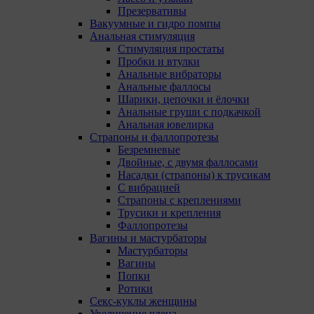
Презервативы
Вакуумные и гидро помпы
Анальная стимуляция
Стимуляция простаты
Пробки и втулки
Анальные вибраторы
Анальные фаллосы
Шарики, цепочки и ёлочки
Анальные груши с подкачкой
Анальная ювелирка
Страпоны и фаллопротезы
Безремневые
Двойные, с двумя фаллосами
О политике обработки файлов cookie
Насадки (страпоны) к трусикам
С вибрацией
ПОЛОЖЕНИЕ «О политике обработки файлов
Страпоны с креплениями
cookie
Трусики и крепления
Фаллопротезы
Вагины и мастурбаторы
Мастурбаторы
«Общество»
Вагины
Попки
Ротики
Секс-куклы женщины
Увеличение члена