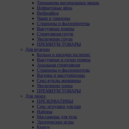
Тренажеры вагинальных мышц
Нефритовые яйца
Виброяйца
Чаши и тампоны
Страпоны и фаллопротезы
Вакуумные помпы
Стимуляция груди
Увеличение груди
ПРЕМИУМ ТОВАРЫ
Для мужчин
Кольца и насадки на пенис
Вакуумные и гидро помпы
Анальная стимуляция
Страпоны и фаллопротезы
Вагины и мастурбаторы
Секс-куклы женщины
Увеличение члена
ПРЕМИУМ ТОВАРЫ
Для двоих
ПРЕЗЕРВАТИВЫ
Секс игрушки для пар
Наборы
Массажеры для тела
Эротические игры
Книги