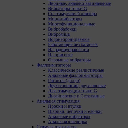
Двойные, анально-вагинальные
Вибраторы точки G
Со стимуляцией клитора
Мини-вибраторы
Многофункциональные
Вибробабочки
Виброяйца
Водонепроницаемые
Работающие без батареек
На радиоуправлении
На присоске
Огромные вибраторы
Фаллоимитаторы
Классические реалистичные
Анальные фаллоимитаторы
Гиганты (дилдо)
Двухсторонние, двухголовые
Для стимуляции точки G
Дизайнерские и Стеклянные
Анальная стимуляция
Пробки и втулки
Шарики, цепочки и ёлочки
Анальные вибраторы
Анальная ювелирка
Стимуляция клитора