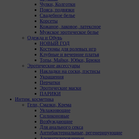
Чулки, Колготки
Пояса, подвязки
Свадебное белье
Корсеты
Кожаное, лаковое, латексное
Мужское эротическое белье
Одежда и Обувь
НОВЫЙ ГОД
Костюмы для ролевых игр
Клубные и вечерние платья
Топы, Майки, Юбки, Брюки
Эротические аксессуары
Накладки на соски, пэстисы
Украшения
Перчатки
Эротические маски
ПАРИКИ
Интим. косметика
Гели, Смазки, Крема
Увлажняющие
Силиконовые
Возбуждающие
Для анального секса
Антибактериальные, регенерирующие
Ароматизированные