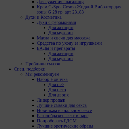
Для сужения влагалища
определяющие имя пользователя. Данные файлы
Крем G-Spot Cosmo Жидкий Вибратор для
cookie используются для обеспечения работы
зоны G 28 гр, арт 23183
некоторых дополнительных функций сайтов,
Духи и Косметика
например, для хранения предпочтений
Духи с феромонами
пользователя, в том числе имени пользователя
Для женщин
или выбора языка, и для предотвращения
Для мужчин
повторных прохождений опросов
Масла и свечи для массажа
пользователями. Подобные функции улучшают
Средства по уходу за игрушками
условия работы пользователей с сайтом.
БАДы и препараты
9.3. Файлы cookie предпочтений, например, для
Для женщин
настройки контента. Данные файлы cookie
Для мужчин
собирают информацию о выборе пользователя на
Пробники смазок
сайте и его предпочтениях и позволяют Обществу
Спец. подборки
«запомнить» информацию о выбранном
Мы рекомендуем
пользователем городе и других местных
Набор Новичка
настройках для того, чтобы соответствующим
Для неё
образом настраивать сайт.
Для него
Для двоих
9.4. Аналитические файлы cookie, например
Лидер продаж
Яндекс.Метрика, Google Analytics. Данные файлы
Лучшие смазки для секса
cookie собирают информацию о том, как
Новичкам в анальном сексе
пользователь использовал сайты, и позволяют
Разнообразить секс в паре
Обществу вносить в них улучшения.
Попробовать БДСМ
Лучшие эротические образы