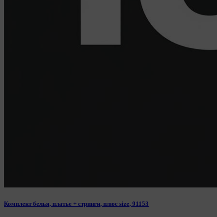
D04E5W5 Ireland.
Сохранить мои изменения
Сохранить по умолчанию
Комплект белья, платье + стринги, плюс size, 91153