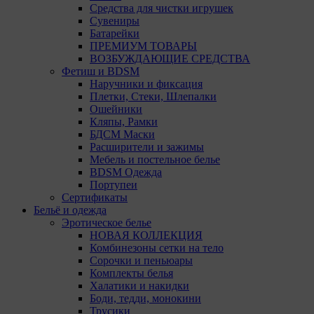
Средства для чистки игрушек
Сувениры
Батарейки
ПРЕМИУМ ТОВАРЫ
ВОЗБУЖДАЮЩИЕ СРЕДСТВА
Фетиш и BDSM
Наручники и фиксация
Плетки, Стеки, Шлепалки
Ошейники
Кляпы, Рамки
БДСМ Маски
Расширители и зажимы
Мебель и постельное белье
BDSM Одежда
Портупеи
Сертификаты
Бельё и одежда
Эротическое белье
НОВАЯ КОЛЛЕКЦИЯ
Комбинезоны сетки на тело
Сорочки и пеньюары
Комплекты белья
Халатики и накидки
Боди, тедди, монокини
Трусики