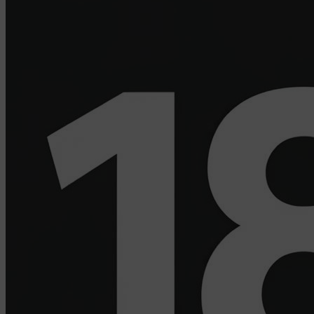
Дзержинского, д.3Б, пом.44.
Pixel Meta- сервис передает данные о действиях
пользователя в рекламный кабинет Meta Ads
Manager. Адрес: Meta Platforms Inc., 1601 Willow
Road ,Menlo Park,CA,94025.
Пиксель VK Рекламы - сервис позволяет
показывать рекламу на площадке VK
пользователям, которые посещали сайт. Адрес:
ООО «ВК», РФ, 125167, г. Москва,
Ленинградский проспект, д. 39, стр. 79, БЦ
«SkyLight».
Рекламные Cookie
Компании, которым мы поручаем обработку данных
для данной цели:
Яндекса рекламная сеть (Yandex Mobile Ads,
ADFOX) - сервис показа контекстной рекламы.
Адрес: Yandex Europe AG, Werftestrasse 4, CH-
6005 Luzern, Switzerland.
Google Ads - сервис показа контекстной
рекламы, предоставляемый компанией Google
Ireland Ltd, Gordon House Barrow Street Dublin 4,