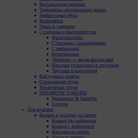
Вагинальные шарики
Тренажеры вагинальных мышц
Нефритовые яйца
Виброяйца
Чаши и тампоны
Страпоны и фаллопротезы
Фаллопротезы
Страпоны с креплениями
С вибрацией
Безремневые
Двойные, с двумя фаллосами
Насадки (страпоны) к трусикам
Трусики и крепления
Вакуумные помпы
Стимуляция груди
Увеличение груди
ПРЕМИУМ ТОВАРЫ
Womanizer & Satisfyer
Lovense
Для мужчин
Кольца и насадки на пенис
Кольца без вибрации
Кольца с вибрацией
Насадки на пенис
Лассо и утяжки