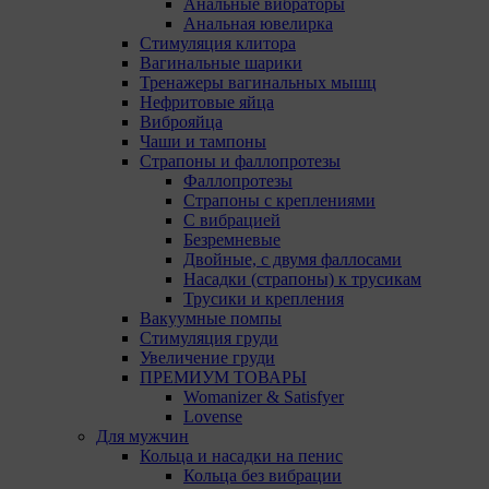
Анальные вибраторы
определяющие имя пользователя. Данные файлы
Анальная ювелирка
cookie используются для обеспечения работы
Стимуляция клитора
некоторых дополнительных функций сайтов,
Вагинальные шарики
например, для хранения предпочтений
Тренажеры вагинальных мышц
пользователя, в том числе имени пользователя
Нефритовые яйца
или выбора языка, и для предотвращения
Виброяйца
повторных прохождений опросов
Чаши и тампоны
пользователями. Подобные функции улучшают
Страпоны и фаллопротезы
условия работы пользователей с сайтом.
Фаллопротезы
9.3. Файлы cookie предпочтений, например, для
Страпоны с креплениями
настройки контента. Данные файлы cookie
С вибрацией
собирают информацию о выборе пользователя на
Безремневые
сайте и его предпочтениях и позволяют Обществу
Двойные, с двумя фаллосами
«запомнить» информацию о выбранном
Насадки (страпоны) к трусикам
пользователем городе и других местных
Трусики и крепления
настройках для того, чтобы соответствующим
Вакуумные помпы
образом настраивать сайт.
Стимуляция груди
Увеличение груди
9.4. Аналитические файлы cookie, например
ПРЕМИУМ ТОВАРЫ
Яндекс.Метрика, Google Analytics. Данные файлы
Womanizer & Satisfyer
cookie собирают информацию о том, как
Lovense
пользователь использовал сайты, и позволяют
Для мужчин
Обществу вносить в них улучшения.
Кольца и насадки на пенис
Кольца без вибрации