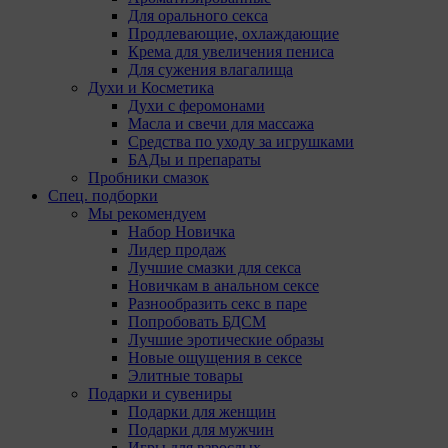
Для орального секса
Продлевающие, охлаждающие
Крема для увеличения пениса
Для сужения влагалища
Духи и Косметика
Духи с феромонами
Масла и свечи для массажа
Средства по уходу за игрушками
БАДы и препараты
Пробники смазок
Спец. подборки
Мы рекомендуем
Набор Новичка
Лидер продаж
Лучшие смазки для секса
Новичкам в анальном сексе
Разнообразить секс в паре
Попробовать БДСМ
Лучшие эротические образы
Новые ощущения в сексе
Элитные товары
Подарки и сувениры
Подарки для женщин
Подарки для мужчин
Игры для взрослых