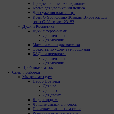
Мы поручаем обрабатывать куки для исполнения
Продлевающие, охлаждающие
указанных целей компаниям (уполномоченным
Крема для увеличения пениса
лицам).
Для сужения влагалища
Крем G-Spot Cosmo Жидкий Вибратор для
зоны G 28 гр, арт 23183
Аналитические Cookie
Духи и Косметика
Духи с феромонами
Аналитические куки позволяют определять
Для женщин
предпочтения пользователей сайта. Компании,
Для мужчин
которым мы поручаем обработку статистических
Масла и свечи для массажа
cookies:
Средства по уходу за игрушками
БАДы и препараты
Яндекс Метрика – сервис веб-аналитики,
Для женщин
предоставляемый ООО «Яндекс». Адрес: г.
Для мужчин
Москва, ул. Льва Толстого, д. 16, 119021.
Пробники смазок
Политика конфиденциальности Яндекс.
Спец. подборки
Google Analytics – сервис веб-аналитики,
Мы рекомендуем
предоставляемый компанией Google, Inc.
Набор Новичка
Адрес: Google, Google Data Protection Office,
Для неё
1600 Amphitheatre Pkwy, Mountain View, CA
Для него
94043, USA. Политика конфиденциальности
Для двоих
Google.
Лидер продаж
Matomo — это система веб-аналитики, которая
Лучшие смазки для секса
позволяет следит за доступностью сервисов,
Новичкам в анальном сексе
предоставляемых myfin.by. Адрес: ООО «Рэкун
Разнообразить секс в паре
технолоджи», 220069 г. Минск, пр-т