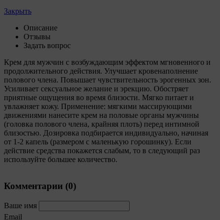
2. Утверждение положения о политике обработки
Закрыть
файлов cookie (далее –
«Политика»
) является одной
из принимаемых Обществом мер по защите
Описание
персональных данных, предусмотренных статьей 17
Отзывы
Закона Республики Беларусь от 7 мая 2021 г. № 99-З
Задать вопрос
«О защите персональных данных» (далее –
«Закон»
).
Крем для мужчин с возбуждающим эффектом мгновенного и
3. Политика разъясняет субъектам персональных
продолжительного действия. Улучшает кровенаполнение
данных, которые осуществляют использование веб-
полового члена. Повышает чувствительность эрогенных зон.
сайта Общества с доменным именем «myfin.by», для
Усиливает сексуальное желание и эрекцию. Обостряет
каких целей и каким образом Общество
приятные ощущения во время близости. Мягко питает и
обрабатывает файлы cookie, а также каким образом
увлажняет кожу. Применение: мягкими массирующими
пользователи могут контролировать процесс такой
движениями нанесите крем на половые органы мужчины
обработки.
(головка полового члена, крайняя плоть) перед интимной
близостью. Дозировка подбирается индивидуально, начиная
4. Файлы cookie являются текстовыми файлами,
от 1-2 капель (размером с маленькую горошинку). Если
сохраненными в браузере компьютера (мобильного
действие средства покажется слабым, то в следующий раз
устройства) пользователя сайта Общества,
используйте большее количество.
указанных в пункте 3 Политики, при их посещении
для отражения действий, совершенных
пользователем. Эти файлы позволяют не вводить
Комментарии (
0
)
заново или выбирать те же параметры при
повторном посещении того или иного сайта,
например, выбор языковой версии.
Ваше имя
Email