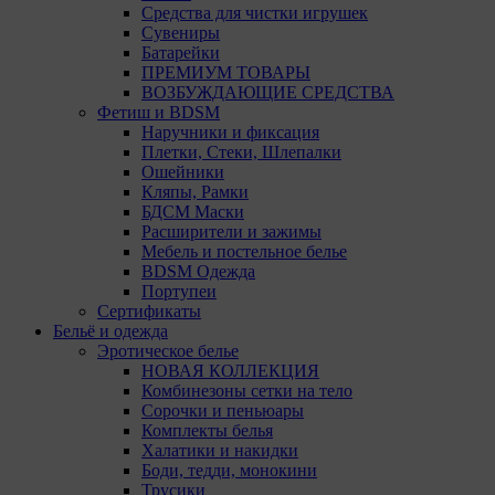
Средства для чистки игрушек
Сувениры
Батарейки
ПРЕМИУМ ТОВАРЫ
ВОЗБУЖДАЮЩИЕ СРЕДСТВА
Фетиш и BDSM
Наручники и фиксация
Плетки, Стеки, Шлепалки
Ошейники
Кляпы, Рамки
БДСМ Маски
Расширители и зажимы
Мебель и постельное белье
BDSM Одежда
Портупеи
Сертификаты
Бельё и одежда
Эротическое белье
НОВАЯ КОЛЛЕКЦИЯ
Комбинезоны сетки на тело
Сорочки и пеньюары
Комплекты белья
Халатики и накидки
Боди, тедди, монокини
Трусики