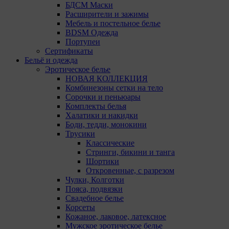
повторный выбор предпочтений куки, языковой
БДСМ Маски
версии сайта, а также могут некорректно
Расширители и зажимы
отображаться некоторые версии страниц.
Мебель и постельное белье
BDSM Одежда
Отключение аналитических файлов cookie не
Портупеи
позволяет определять предпочтения пользователей
Сертификаты
сайта, в том числе наиболее и наименее популярные
Бельё и одежда
страницы и принимать меры по совершенствованию
Эротическое белье
работы сайта исходя из предпочтений пользователей.
НОВАЯ КОЛЛЕКЦИЯ
Комбинезоны сетки на тело
14. Помимо настроек файлов cookie на сайте
Сорочки и пеньюары
субъекты персональных данных могут принять или
Комплекты белья
отклонить сбор всех или некоторых файлов cookie в
Халатики и накидки
настройках своего браузера.
Боди, тедди, монокини
Трусики
При этом, некоторые браузеры позволяют посещать
Классические
интернет-сайты в режиме «Инкогнито», чтобы
Стринги, бикини и танга
ограничить хранимый на компьютере объем
Шортики
информации и автоматически удалять сессионные
Откровенные, с разрезом
файлы cookie. Кроме того, субъект персональных
Чулки, Колготки
данных может удалить ранее сохраненные файлов
Пояса, подвязки
cookie выбрав соответствующую опцию в истории
Свадебное белье
браузера.
Корсеты
Кожаное, лаковое, латексное
Подробнее о параметрах управления можно
Мужское эротическое белье