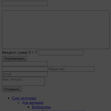
5. Целями обработки файлов cookie являются:
5.1. Обеспечение удобства пользователей сайтов;
5.2. Повышение качества функционирования
сайтов, в том числе корректность их работы;
5.3. Сбор аналитической информации в
обобщенном виде для оценки и дальнейшего
улучшения работы сайтов;
5.4. Создание и предоставление
персонализированной рекламы пользователю.
Введите сумму 9 + 7
Опубликовать
6. Общество не использует файлы cookie для
идентификации субъектов персональных данных.
7. На сайтах используются как файлы cookie первой
стороны (устанавливаемые сайтами, которые
посещает пользователь), так и сторонние файлы
cookie (задаются сервером, расположенным вне
Отправить
домена наших сайтов).
Секс-игрушки
8. Общество обрабатывает обезличенные данные
Для женщин
пользователей сайта (включая файлы «cookie»),
Вибраторы
собираемые с помощью сервисов Интернет-