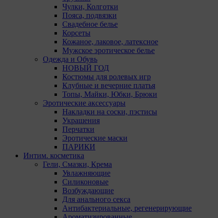
Чулки, Колготки
Пояса, подвязки
Свадебное белье
Корсеты
Кожаное, лаковое, латексное
Мужское эротическое белье
Одежда и Обувь
НОВЫЙ ГОД
Костюмы для ролевых игр
Клубные и вечерние платья
Топы, Майки, Юбки, Брюки
Эротические аксессуары
Накладки на соски, пэстисы
Украшения
Перчатки
Эротические маски
ПАРИКИ
Интим. косметика
Гели, Смазки, Крема
Увлажняющие
Силиконовые
Возбуждающие
Для анального секса
Антибактериальные, регенерирующие
Ароматизированные