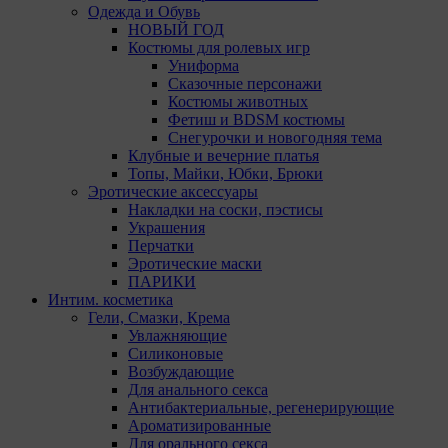
ознакомиться, перейдя по внешним ссылкам,
Одежда и Обувь
ведущим на соответствующие страницы сайтов
НОВЫЙ ГОД
основных браузеров:
Костюмы для ролевых игр
Униформа
Firefox
Сказочные персонажи
Костюмы животных
Chrome
Фетиш и BDSM костюмы
Снегурочки и новогодняя тема
Safari
Клубные и вечерние платья
Opera
Топы, Майки, Юбки, Брюки
Эротические аксессуары
Microsoft Edge
Накладки на соски, пэстисы
Украшения
Internet Explorer
Перчатки
Эротические маски
15. Пользователь всегда может направить сообщение
ПАРИКИ
с имеющимся у него вопросом, в части
Интим. косметика
использования файлов сookie, на электронную почту
Гели, Смазки, Крема
Общества:
amorby80447490990@gmail.com
Увлажняющие
Силиконовые
Настройка cookie
Возбуждающие
Для анального секса
Мы обрабатываем куки в соответствии с
Антибактериальные, регенерирующие
нижеуказанными целями и не используем их для
Ароматизированные
идентификации субъектов персональных данных.
Для орального секса