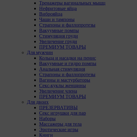
Тренажеры вагинальных мышц
Нефритовые яйца
Виброяйца
Чаши и тампоны
Страпоны и фаллопротезы
Вакуумные помпы
Стимуляция груди
Увеличение груди
ПРЕМИУМ ТОВАРЫ
Для мужчин
Кольца и насадки на пенис
Вакуумные и гидро помпы
Анальная стимуляция
Страпоны и фаллопротезы
Вагины и мастурбаторы
Секс-куклы женщины
Увеличение члена
ПРЕМИУМ ТОВАРЫ
Для двоих
ПРЕЗЕРВАТИВЫ
Секс игрушки для пар
Наборы
Массажеры для тела
Эротические игры
Книги