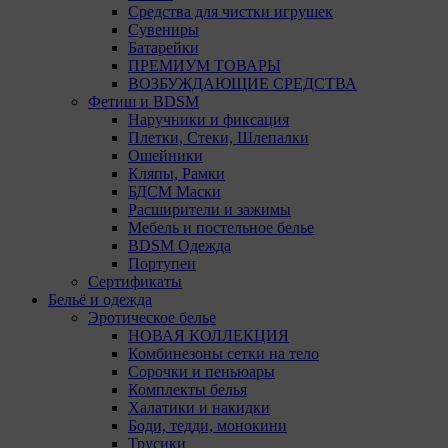
Средства для чистки игрушек
Сувениры
Батарейки
ПРЕМИУМ ТОВАРЫ
ВОЗБУЖДАЮЩИЕ СРЕДСТВА
Фетиш и BDSM
Наручники и фиксация
Плетки, Стеки, Шлепалки
Ошейники
Кляпы, Рамки
БДСМ Маски
Расширители и зажимы
Мебель и постельное белье
BDSM Одежда
Портупеи
Сертификаты
Бельё и одежда
Эротическое белье
НОВАЯ КОЛЛЕКЦИЯ
Комбинезоны сетки на тело
Сорочки и пеньюары
Комплекты белья
Халатики и накидки
Боди, тедди, монокини
Трусики