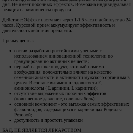
файлов cookie:
дня. Не имеет побочных эффектов. Возможна индивидуальная
реакция на компоненты продукта.
9.1. Технические (обязательные) файлы cookie,
например, применяемые при регистрации либо
Действие: Эффект наступает через 1-1,5 часа и действует до 24
входе в систему, или для оставления отзыва либо
часов. Курсовой прием аккумулирует эффективность и
комментария. Данные файлы cookie используются
длительность действия препарата.
в целях обеспечения корректной работы сайтов и
полноценного использования его функционала
Преимущества:
пользователем, не могут быть отключены в
системах. Вместе с тем, пользователь может
состав разработан российскими учеными с
настроить браузер, чтобы он блокировал такие
использованием инновационной технологии по
файлы сookie или уведомлял пользователя об их
гранулированию активных веществ;
использовании — но в таком случае некоторые
первый на рынке продукт, который помимо
разделы сайта могут не работать).
возбуждения, положительно влияет на качество
семенной жидкости и активности мужского организма в
9.2. Функциональные файлы cookie, например,
целом. В составе витамин плодовитости Е,
определяющие имя пользователя. Данные файлы
аминокислоты ( L аргинин, L карнитин);
cookie используются для обеспечения работы
отсутствие выраженных побочных эффектов
некоторых дополнительных функций сайтов,
(повышенное давление, головная боль);
например, для хранения предпочтений
основной компонент - это вытяжка самых эффективных
пользователя, в том числе имени пользователя
флавоноидов, содержащихся в корневищах Родиолы
или выбора языка, и для предотвращения
Розовой;
повторных прохождений опросов
доступность и простота упаковки
пользователями. Подобные функции улучшают
условия работы пользователей с сайтом.
БАД, НЕ ЯВЛЯЕТСЯ ЛЕКАРСТВОМ.