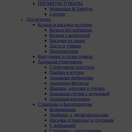
ПРЕМИУМ ТОВАРЫ
14. Помимо настроек файлов cookie на сайте
Womanizer & Satisfyer
субъекты персональных данных могут принять или
Lovense
отклонить сбор всех или некоторых файлов cookie в
Для мужчин
настройках своего браузера.
Кольца и насадки на пенис
Кольца без вибрации
При этом, некоторые браузеры позволяют посещать
Кольца с вибрацией
интернет-сайты в режиме «Инкогнито», чтобы
Насадки на пенис
ограничить хранимый на компьютере объем
Лассо и утяжки
информации и автоматически удалять сессионные
Презервативы
файлы cookie. Кроме того, субъект персональных
Вакуумные и гидро помпы
данных может удалить ранее сохраненные файлов
Анальная стимуляция
cookie выбрав соответствующую опцию в истории
Стимуляция простаты
браузера.
Пробки и втулки
Анальные вибраторы
Подробнее о параметрах управления можно
Анальные фаллосы
ознакомиться, перейдя по внешним ссылкам,
Шарики, цепочки и ёлочки
ведущим на соответствующие страницы сайтов
Анальные груши с подкачкой
основных браузеров:
Анальная ювелирка
Страпоны и фаллопротезы
Firefox
Безремневые
Двойные, с двумя фаллосами
Chrome
Насадки (страпоны) к трусикам
С вибрацией
Safari
Страпоны с креплениями