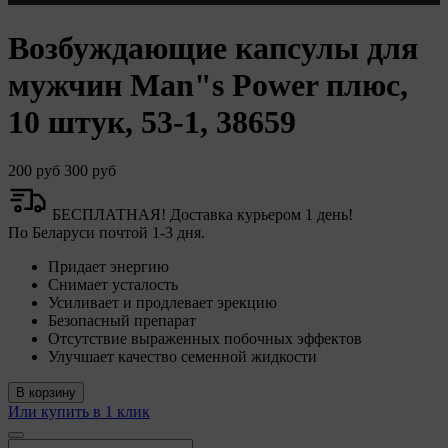
Возбуждающие капсулы для
мужчин Man"s Power плюс,
О политике обработки файлов cookie
10 штук, 53-1, 38659
ПОЛОЖЕНИЕ «О политике обработки файлов
cookie
200 руб
300 руб
«Общество»
БЕСПЛАТНАЯ! Доставка курьером 1 день!
По Беларуси почтой 1-3 дня.
Придает энергию
Снимает усталость
2. Утверждение положения о политике обработки
Усиливает и продлевает эрекцию
файлов cookie (далее –
«Политика»
) является одной
Безопасный препарат
из принимаемых Обществом мер по защите
Отсутствие выраженных побочных эффектов
персональных данных, предусмотренных статьей 17
Улучшает качество семенной жидкости
Закона Республики Беларусь от 7 мая 2021 г. № 99-З
«О защите персональных данных» (далее –
«Закон»
).
В корзину
Или купить в 1 клик
3. Политика разъясняет субъектам персональных
данных, которые осуществляют использование веб-