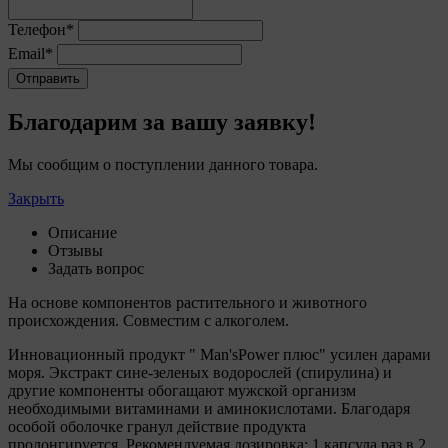
Телефон*
5.4. Создание и предоставление
персонализированной рекламы пользователю.
Email*
Отправить
6. Общество не использует файлы cookie для
идентификации субъектов персональных данных.
Благодарим за вашу заявку!
7. На сайтах используются как файлы cookie первой
стороны (устанавливаемые сайтами, которые
Мы сообщим о поступлении данного товара.
посещает пользователь), так и сторонние файлы
cookie (задаются сервером, расположенным вне
Закрыть
домена наших сайтов).
Описание
8. Общество обрабатывает обезличенные данные
Отзывы
пользователей сайта (включая файлы «cookie»),
Задать вопрос
собираемые с помощью сервисов Интернет-
статистики, которые служат для сбора информации о
На основе компонентов растительного и животного
действиях пользователей на сайте, улучшения
происхождения. Совместим с алкоголем.
качества сайта и его содержания. Общество
обрабатывает обезличенные данные о пользователе в
Инновационный продукт " Man'sPower плюс" усилен дарами
случае, если это разрешено в настройках браузера
моря. Экстракт сине-зеленых водорослей (спирулина) и
пользователя (включено сохранение файлов cookie и
другие компоненты обогащают мужской организм
использование технологии JavaScript).
необходимыми витаминами и аминокислотами. Благодаря
особой оболочке гранул действие продукта
9. На сайтах обрабатываются следующие типы
пролонгируется. Рекомендуемая дозировка: 1 капсула раз в 2