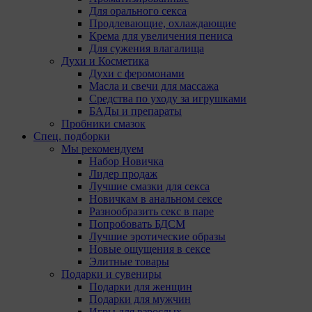
Для орального секса
Продлевающие, охлаждающие
Крема для увеличения пениса
Для сужения влагалища
Духи и Косметика
Духи с феромонами
Масла и свечи для массажа
Средства по уходу за игрушками
БАДы и препараты
Пробники смазок
Спец. подборки
Мы рекомендуем
Набор Новичка
Лидер продаж
Лучшие смазки для секса
Новичкам в анальном сексе
Разнообразить секс в паре
Попробовать БДСМ
Лучшие эротические образы
Новые ощущения в сексе
Элитные товары
Подарки и сувениры
Подарки для женщин
Подарки для мужчин
Игры для взрослых