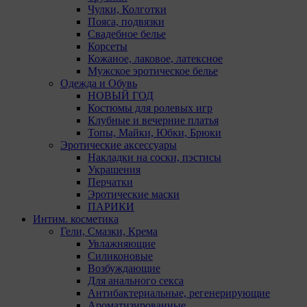
Чулки, Колготки
Пояса, подвязки
Свадебное белье
Корсеты
Кожаное, лаковое, латексное
Мужское эротическое белье
Одежда и Обувь
НОВЫЙ ГОД
Костюмы для ролевых игр
Клубные и вечерние платья
Топы, Майки, Юбки, Брюки
Эротические аксессуары
Накладки на соски, пэстисы
Украшения
Перчатки
Эротические маски
ПАРИКИ
Интим. косметика
Гели, Смазки, Крема
Увлажняющие
Силиконовые
Возбуждающие
Для анального секса
Антибактериальные, регенерирующие
Ароматизированные