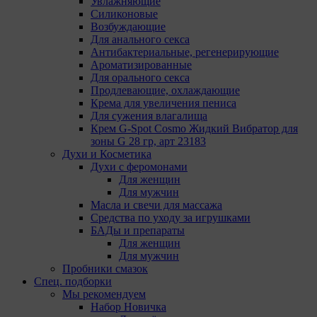
Увлажняющие
Силиконовые
Возбуждающие
Для анального секса
Антибактериальные, регенерирующие
Ароматизированные
Для орального секса
Продлевающие, охлаждающие
Крема для увеличения пениса
Для сужения влагалища
Крем G-Spot Cosmo Жидкий Вибратор для
зоны G 28 гр, арт 23183
Духи и Косметика
Духи с феромонами
Для женщин
Для мужчин
Масла и свечи для массажа
Средства по уходу за игрушками
БАДы и препараты
Для женщин
Для мужчин
Пробники смазок
Спец. подборки
Мы рекомендуем
Набор Новичка