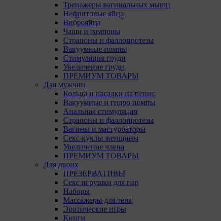
Тренажеры вагинальных мышц
Нефритовые яйца
Виброяйца
Чаши и тампоны
Страпоны и фаллопротезы
Вакуумные помпы
Стимуляция груди
Увеличение груди
ПРЕМИУМ ТОВАРЫ
Для мужчин
Кольца и насадки на пенис
Вакуумные и гидро помпы
Анальная стимуляция
Страпоны и фаллопротезы
Вагины и мастурбаторы
Секс-куклы женщины
Увеличение члена
ПРЕМИУМ ТОВАРЫ
Для двоих
ПРЕЗЕРВАТИВЫ
Секс игрушки для пар
Наборы
Массажеры для тела
Эротические игры
Книги