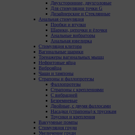
Двухсторонние, двухголовые
года;
Для стимуляции точки G
Дизайнерские и Стеклянные
Необходимые для функционирования веб-
Анальная стимуляция
аналитических платформ «Google Analytics»,
Пробки и втулки
«Яндекс.Метрика» (статистические), установлены на
Шарики, цепочки и ёлочки
сервере Общества и не передаются третьим лицам,
Анальные вибраторы
часть из которых хранятся во время пользования
Анальная ювелирка
сайтом;
Стимуляция клитора
Остальные - не более года.
Вагинальные шарики
Тренажеры вагинальных мышц
13. Пользователи могут принять или отклонить все
Нефритовые яйца
обрабатываемые на сайте файлы cookie. При этом
Виброяйца
корректная работа сайта возможна только в случае
Чаши и тампоны
использования необходимых файлов cookie. В случае
Страпоны и фаллопротезы
их отключения может потребоваться совершать
Фаллопротезы
повторный выбор предпочтений куки, языковой
Страпоны с креплениями
версии сайта, а также могут некорректно
С вибрацией
отображаться некоторые версии страниц.
Безремневые
Двойные, с двумя фаллосами
Отключение аналитических файлов cookie не
Насадки (страпоны) к трусикам
позволяет определять предпочтения пользователей
Трусики и крепления
сайта, в том числе наиболее и наименее популярные
Вакуумные помпы
страницы и принимать меры по совершенствованию
Стимуляция груди
работы сайта исходя из предпочтений пользователей.
Увеличение груди