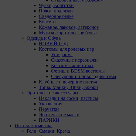
ООО «ВК», РФ, 125167, г. Москва,
Чулки, Колготки
Ленинградский проспект, д. 39, стр. 79, БЦ
Пояса, подвязки
«SkyLight».
Свадебное белье
Корсеты
Рекламные Cookie
Кожаное, лаковое, латексное
Мужское эротическое белье
Компании, которым мы поручаем обработку данных
Одежда и Обувь
для данной цели:
НОВЫЙ ГОД
Костюмы для ролевых игр
Яндекса рекламная сеть (Yandex Mobile Ads,
Униформа
ADFOX) - сервис показа контекстной рекламы.
Сказочные персонажи
Адрес: Yandex Europe AG, Werftestrasse 4, CH-
Костюмы животных
6005 Luzern, Switzerland.
Фетиш и BDSM костюмы
Google Ads - сервис показа контекстной
Снегурочки и новогодняя тема
рекламы, предоставляемый компанией Google
Клубные и вечерние платья
Ireland Ltd, Gordon House Barrow Street Dublin 4,
Топы, Майки, Юбки, Брюки
D04E5W5 Ireland.
Эротические аксессуары
Накладки на соски, пэстисы
Сохранить мои изменения
Украшения
Сохранить по умолчанию
Перчатки
Эротические маски
ПАРИКИ
Интим. косметика
Гели, Смазки, Крема