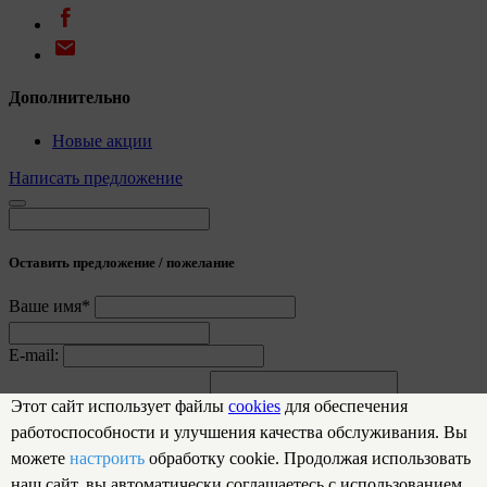
Дополнительно
Новые акции
Написать предложение
Оставить предложение / пожелание
Ваше имя*
E-mail:
Предложение / пожелание
Этот сайт использует файлы
cookies
для обеспечения
работоспособности и улучшения качества обслуживания. Вы
Отправить
можете
настроить
обработку cookie. Продолжая использовать
Спасибо за обращение!
наш сайт, вы автоматически соглашаетесь с использованием