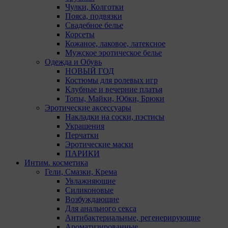
Чулки, Колготки
Пояса, подвязки
Свадебное белье
Корсеты
Кожаное, лаковое, латексное
Мужское эротическое белье
Одежда и Обувь
НОВЫЙ ГОД
Костюмы для ролевых игр
Клубные и вечерние платья
Топы, Майки, Юбки, Брюки
Эротические аксессуары
Накладки на соски, пэстисы
Украшения
Перчатки
Эротические маски
ПАРИКИ
Интим. косметика
Гели, Смазки, Крема
Увлажняющие
Силиконовые
Возбуждающие
Для анального секса
Антибактериальные, регенерирующие
Ароматизированные