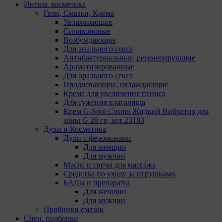
пользователям, которые посещали сайт. Адрес:
Интим. косметика
ООО «ВК», РФ, 125167, г. Москва,
Гели, Смазки, Крема
Ленинградский проспект, д. 39, стр. 79, БЦ
Увлажняющие
«SkyLight».
Силиконовые
Возбуждающие
Рекламные Cookie
Для анального секса
Антибактериальные, регенерирующие
Компании, которым мы поручаем обработку данных
Ароматизированные
для данной цели:
Для орального секса
Продлевающие, охлаждающие
Яндекса рекламная сеть (Yandex Mobile Ads,
Крема для увеличения пениса
ADFOX) - сервис показа контекстной рекламы.
Для сужения влагалища
Адрес: Yandex Europe AG, Werftestrasse 4, CH-
Крем G-Spot Cosmo Жидкий Вибратор для
6005 Luzern, Switzerland.
зоны G 28 гр, арт 23183
Google Ads - сервис показа контекстной
Духи и Косметика
рекламы, предоставляемый компанией Google
Духи с феромонами
Ireland Ltd, Gordon House Barrow Street Dublin 4,
Для женщин
D04E5W5 Ireland.
Для мужчин
Масла и свечи для массажа
Сохранить мои изменения
Средства по уходу за игрушками
Сохранить по умолчанию
БАДы и препараты
Для женщин
Для мужчин
Пробники смазок
Спец. подборки