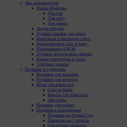
Мы рекомендуем
Набор Новичка
Для неё
Для него
Для двоих
Лидер продаж
Лучшие смазки для секса
Новичкам в анальном сексе
Разнообразить секс в паре
Попробовать БДСМ
Лучшие эротические образы
Новые ощущения в сексе
Элитные товары
Подарки и сувениры
Подарки для женщин
Подарки для мужчин
Игры для взрослых
Секс-кубики
Фанты для взрослых
Эро игры
Подарки для коллег
Подарки к праздникам
Подарки на Новый год
Приколы на 1 апреля
Свадебные подарки