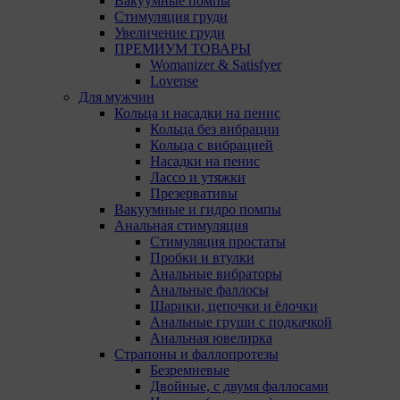
Вакуумные помпы
Технические/Функциональные, хранятся не более
Стимуляция груди
года;
Увеличение груди
ПРЕМИУМ ТОВАРЫ
Необходимые для функционирования веб-
Womanizer & Satisfyer
аналитических платформ «Google Analytics»,
Lovense
«Яндекс.Метрика» (статистические), установлены на
Для мужчин
сервере Общества и не передаются третьим лицам,
Кольца и насадки на пенис
часть из которых хранятся во время пользования
Кольца без вибрации
сайтом;
Кольца с вибрацией
Насадки на пенис
Остальные - не более года.
Лассо и утяжки
Презервативы
13. Пользователи могут принять или отклонить все
Вакуумные и гидро помпы
обрабатываемые на сайте файлы cookie. При этом
Анальная стимуляция
корректная работа сайта возможна только в случае
Стимуляция простаты
использования необходимых файлов cookie. В случае
Пробки и втулки
их отключения может потребоваться совершать
Анальные вибраторы
повторный выбор предпочтений куки, языковой
Анальные фаллосы
версии сайта, а также могут некорректно
Шарики, цепочки и ёлочки
отображаться некоторые версии страниц.
Анальные груши с подкачкой
Анальная ювелирка
Отключение аналитических файлов cookie не
Страпоны и фаллопротезы
позволяет определять предпочтения пользователей
Безремневые
сайта, в том числе наиболее и наименее популярные
Двойные, с двумя фаллосами
страницы и принимать меры по совершенствованию