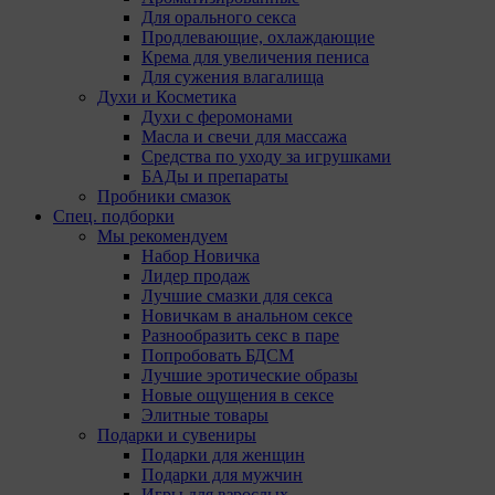
Для орального секса
Продлевающие, охлаждающие
Крема для увеличения пениса
Для сужения влагалища
Духи и Косметика
Духи с феромонами
Масла и свечи для массажа
Средства по уходу за игрушками
БАДы и препараты
Пробники смазок
Спец. подборки
Мы рекомендуем
Набор Новичка
Лидер продаж
Лучшие смазки для секса
Новичкам в анальном сексе
Разнообразить секс в паре
Попробовать БДСМ
Лучшие эротические образы
Новые ощущения в сексе
Элитные товары
Подарки и сувениры
Подарки для женщин
Подарки для мужчин
Игры для взрослых