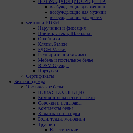
Safari
ВОЗБУЖДАЮЩИЕ СРЕДСТВА
возбуждающие для женщин
Opera
возбуждающие для мужчин
возбуждающие для двоих
Microsoft Edge
Фетиш и BDSM
Наручники и фиксация
Internet Explorer
Плетки, Стеки, Шлепалки
Ошейники
15. Пользователь всегда может направить сообщение
Кляпы, Рамки
с имеющимся у него вопросом, в части
БДСМ Маски
использования файлов сookie, на электронную почту
Расширители и зажимы
Общества:
amorby80447490990@gmail.com
Мебель и постельное белье
BDSM Одежда
Настройка cookie
Портупеи
Сертификаты
Мы обрабатываем куки в соответствии с
Бельё и одежда
нижеуказанными целями и не используем их для
Эротическое белье
идентификации субъектов персональных данных.
НОВАЯ КОЛЛЕКЦИЯ
Мы поручаем обрабатывать куки для исполнения
Комбинезоны сетки на тело
указанных целей компаниям (уполномоченным
Сорочки и пеньюары
лицам).
Комплекты белья
Халатики и накидки
Аналитические Cookie
Боди, тедди, монокини
Трусики
Аналитические куки позволяют определять
Классические