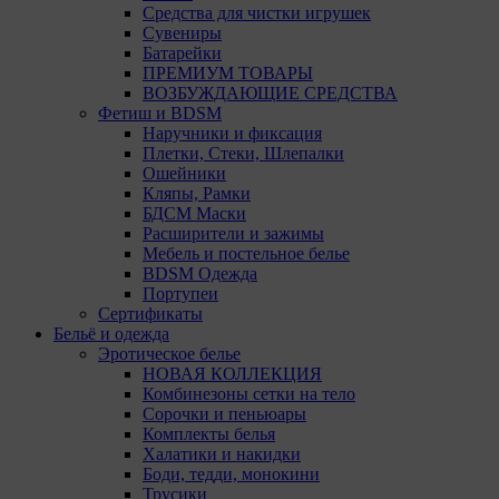
Средства для чистки игрушек
Сувениры
Батарейки
ПРЕМИУМ ТОВАРЫ
ВОЗБУЖДАЮЩИЕ СРЕДСТВА
Фетиш и BDSM
Наручники и фиксация
Плетки, Стеки, Шлепалки
Ошейники
Кляпы, Рамки
БДСМ Маски
Расширители и зажимы
Мебель и постельное белье
BDSM Одежда
Портупеи
Сертификаты
Бельё и одежда
Эротическое белье
НОВАЯ КОЛЛЕКЦИЯ
Комбинезоны сетки на тело
Сорочки и пеньюары
Комплекты белья
Халатики и накидки
Боди, тедди, монокини
Трусики