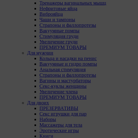
Тренажеры вагинальных мышц
Нефритовые яйца
Виброяйца
Чаши и тампоны
Страпоны и фаллопротезы
Вакуумные помпы
Стимуляция груди
Увеличение груди
ПРЕМИУМ ТОВАРЫ
Для мужчин
Кольца и насадки на пенис
Вакуумные и гидро помпы
Анальная стимуляция
Страпоны и фаллопротезы
Вагины и мастурбаторы
Секс-куклы женщины
Увеличение члена
ПРЕМИУМ ТОВАРЫ
Для двоих
ПРЕЗЕРВАТИВЫ
Секс игрушки для пар
Наборы
Массажеры для тела
Эротические игры
Книги