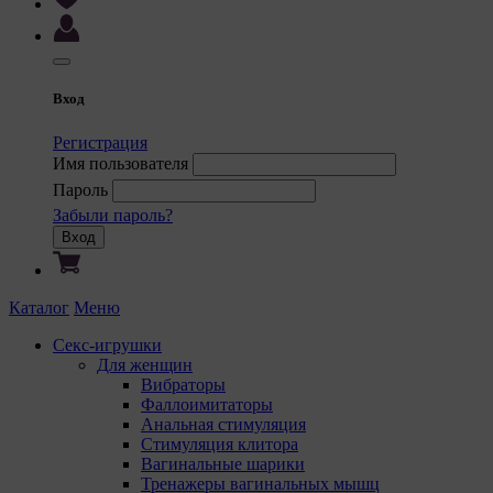
9. На са
9.1. 
регис
комме
Вход
корре
польз
Регистрация
польз
Имя пользователя
сooki
Пароль
некот
Забыли пароль?
9.2. 
Вход
польз
некот
предп
Каталог
Меню
языка
польз
Секс-игрушки
с сай
Для женщин
Вибраторы
9.3. 
Фаллоимитаторы
файлы
Анальная стимуляция
предп
Стимуляция клитора
польз
Вагинальные шарики
соотв
Тренажеры вагинальных мышц