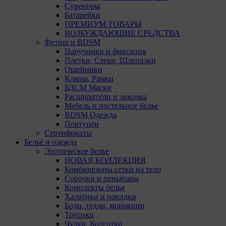
Сувениры
Батарейки
Техничес
ПРЕМИУМ ТОВАРЫ
ВОЗБУЖДАЮЩИЕ СРЕДСТВА
Необход
Фетиш и BDSM
Analytic
Наручники и фиксация
Общества
Плетки, Стеки, Шлепалки
пользова
Ошейники
Кляпы, Рамки
Остальны
БДСМ Маски
13. Поль
Расширители и зажимы
файлы co
Мебель и постельное белье
использо
BDSM Одежда
потребов
Портупеи
сайта, а
Сертификаты
Бельё и одежда
Отключен
Эротическое белье
пользова
НОВАЯ КОЛЛЕКЦИЯ
принима
Комбинезоны сетки на тело
пользова
Сорочки и пеньюары
Комплекты белья
14. Поми
Халатики и накидки
могут пр
Боди, тедди, монокини
настройк
Трусики
Чулки, Колготки