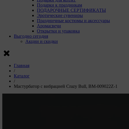
Пи
Подарки к праздникам
VK
ПОДАРОЧНЫЕ СЕРТИФИКАТЫ
г. 
Эротические сувениры
Праздничные костюмы и аксессуары
Рекла
Аромасвечи
Открытки и упаковка
Компани
Выгодно сегодня
Акции и скидки
Ян
ко
Luz
Go
ком
Главная
D0
/
Каталог
Сохрани
/
Сохрани
Мастурбатор с вибрацией Crazy Bull, BM-009022Z-1