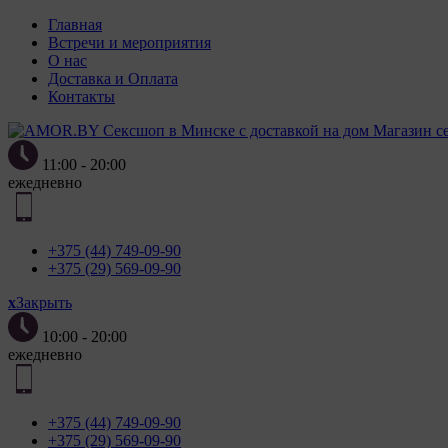
Главная
ПОЛОЖЕН
Встречи и мероприятия
О нас
Доставка и Оплата
Контакты
Магазин с
2. Утвер
11:00 - 20:00
«Полит
ежедневно
персонал
от 7 мая
3. Полит
+375 (44) 749-09-90
использо
+375 (29) 569-09-90
целей и 
образом 
x
Закрыть
4. Файлы
10:00 - 20:00
компьюте
ежедневно
пункте 
пользова
параметр
+375 (44) 749-09-90
языковой
+375 (29) 569-09-90