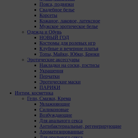
При этом
Пояса, подвязки
«Инкогн
Свадебное белье
автомати
Корсеты
персонал
Кожаное, лаковое, латексное
соответ
Мужское эротическое белье
Одежда и Обувь
Подробн
НОВЫЙ ГОД
ссылкам,
Костюмы для ролевых игр
Клубные и вечерние платья
Firefox
Топы, Майки, Юбки, Брюки
Эротические аксессуары
Chrome
Накладки на соски, пэстисы
Украшения
Safari
Перчатки
Эротические маски
Opera
ПАРИКИ
Microsof
Интим. косметика
Гели, Смазки, Крема
Internet 
Увлажняющие
Силиконовые
15. Поль
Возбуждающие
вопросом
Для анального секса
amorby8
Антибактериальные, регенерирующие
Ароматизированные
Настро
Для орального секса