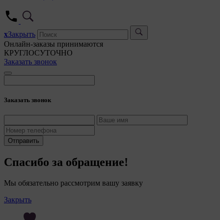
5. Це
5.1. 
x
Закрыть
5.2. 
Онлайн-заказы принимаются
их ра
КРУГЛОСУТОЧНО
Заказать звонок
5.3. 
дальн
5.4. 
Заказать звонок
6. Общес
персона
7. На са
сайтами,
Отправить
(задаютс
Спасибо за обращение!
8. Общес
файлы «c
Мы обязательно рассмотрим вашу заявку
служат д
качества
Закрыть
пользова
(включен