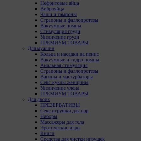
9.4. 
Нефритовые яйца
Данны
Виброяйца
испол
Чаши и тампоны
Страпоны и фаллопротезы
Анали
Вакуумные помпы
посещ
Стимуляция груди
испол
Увеличение груди
Благо
ПРЕМИУМ ТОВАРЫ
тенде
Для мужчин
для а
Кольца и насадки на пенис
Вакуумные и гидро помпы
9.5. 
Анальная стимуляция
рекла
Страпоны и фаллопротезы
Вагины и мастурбаторы
10. Обще
Секс-куклы женщины
пользова
Увеличение члена
пользова
ПРЕМИУМ ТОВАРЫ
Общества
Для двоих
ПРЕЗЕРВАТИВЫ
11. Иног
Секс игрушки для пар
эффектив
Наборы
запомин
Массажеры для тела
Обществ
Эротические игры
оценивае
Книги
Средства для чистки игрушек
12. Срок