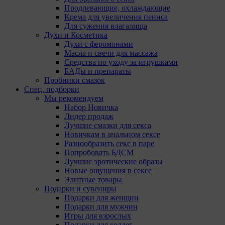
Продлевающие, охлаждающие
Крема для увеличения пениса
Мы обра
Для сужения влагалища
использ
Духи и Косметика
поручае
Духи с феромонами
(уполно
Масла и свечи для массажа
Средства по уходу за игрушками
Анали
БАДы и препараты
Пробники смазок
Аналитич
Спец. подборки
Компании
Мы рекомендуем
Набор Новичка
Ян
Лидер продаж
Адр
Лучшие смазки для секса
ко
Новичкам в анальном сексе
Go
Разнообразить секс в паре
Goo
Попробовать БДСМ
Pk
Лучшие эротические образы
Go
Новые ощущения в сексе
Ma
Элитные товары
до
Подарки и сувениры
те
Подарки для женщин
Pi
Подарки для мужчин
каб
Игры для взрослых
,M
Подарки для коллег