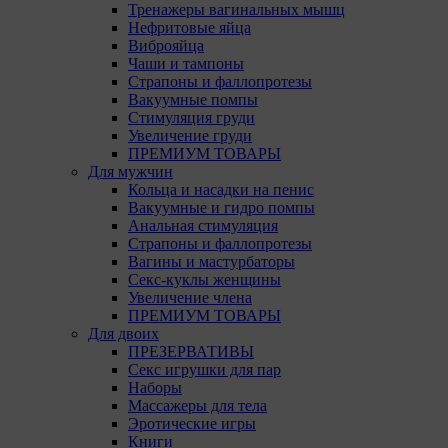
Тренажеры вагинальных мышц
Нефритовые яйца
Виброяйца
Чаши и тампоны
Страпоны и фаллопротезы
Вакуумные помпы
Стимуляция груди
Увеличение груди
ПРЕМИУМ ТОВАРЫ
Для мужчин
Кольца и насадки на пенис
Вакуумные и гидро помпы
Анальная стимуляция
Страпоны и фаллопротезы
Вагины и мастурбаторы
Секс-куклы женщины
Увеличение члена
ПРЕМИУМ ТОВАРЫ
Для двоих
ПРЕЗЕРВАТИВЫ
Секс игрушки для пар
Наборы
Массажеры для тела
Эротические игры
Книги