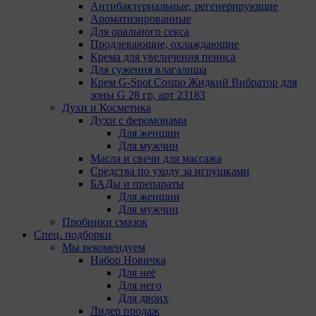
Антибактериальные, регенерирующие
Ароматизированные
Для орального секса
Продлевающие, охлаждающие
Крема для увеличения пениса
Для сужения влагалища
Крем G-Spot Cosmo Жидкий Вибратор для
зоны G 28 гр, арт 23183
Духи и Косметика
Духи с феромонами
Для женщин
Для мужчин
Масла и свечи для массажа
Средства по уходу за игрушками
БАДы и препараты
Для женщин
Для мужчин
Пробники смазок
Спец. подборки
Мы рекомендуем
Набор Новичка
Для неё
Для него
Для двоих
Лидер продаж