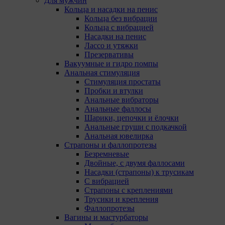
Для мужчин
субъекты персональных данных могут принять или
Кольца и насадки на пенис
отклонить сбор всех или некоторых файлов cookie в
Кольца без вибрации
настройках своего браузера.
Кольца с вибрацией
Насадки на пенис
При этом, некоторые браузеры позволяют посещать
Лассо и утяжки
интернет-сайты в режиме «Инкогнито», чтобы
Презервативы
ограничить хранимый на компьютере объем
Вакуумные и гидро помпы
информации и автоматически удалять сессионные
Анальная стимуляция
файлы cookie. Кроме того, субъект персональных
Стимуляция простаты
данных может удалить ранее сохраненные файлов
Пробки и втулки
cookie выбрав соответствующую опцию в истории
Анальные вибраторы
браузера.
Анальные фаллосы
Шарики, цепочки и ёлочки
Подробнее о параметрах управления можно
Анальные груши с подкачкой
ознакомиться, перейдя по внешним ссылкам,
Анальная ювелирка
ведущим на соответствующие страницы сайтов
Страпоны и фаллопротезы
основных браузеров:
Безремневые
Двойные, с двумя фаллосами
Firefox
Насадки (страпоны) к трусикам
С вибрацией
Chrome
Страпоны с креплениями
Safari
Трусики и крепления
Фаллопротезы
Opera
Вагины и мастурбаторы