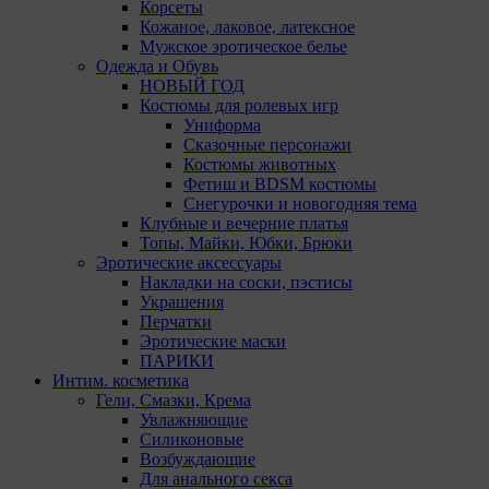
«SkyLight».
Корсеты
Кожаное, лаковое, латексное
Рекламные Cookie
Мужское эротическое белье
Одежда и Обувь
НОВЫЙ ГОД
Компании, которым мы поручаем обработку данных
Костюмы для ролевых игр
для данной цели:
Униформа
Яндекса рекламная сеть (Yandex Mobile Ads,
Сказочные персонажи
ADFOX) - сервис показа контекстной рекламы.
Костюмы животных
Адрес: Yandex Europe AG, Werftestrasse 4, CH-
Фетиш и BDSM костюмы
6005 Luzern, Switzerland.
Снегурочки и новогодняя тема
Google Ads - сервис показа контекстной
Клубные и вечерние платья
рекламы, предоставляемый компанией Google
Топы, Майки, Юбки, Брюки
Ireland Ltd, Gordon House Barrow Street Dublin 4,
Эротические аксессуары
D04E5W5 Ireland.
Накладки на соски, пэстисы
Украшения
Сохранить мои изменения
Перчатки
Сохранить по умолчанию
Эротические маски
ПАРИКИ
Интим. косметика
Гели, Смазки, Крема
Увлажняющие
Силиконовые
Возбуждающие
Для анального секса