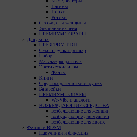
Мастурбаторы
Microsoft Edge
Вагины
Попки
Internet Explorer
Ротики
Секс-куклы женщины
15. Пользователь всегда может направить сообщение
Увеличение члена
с имеющимся у него вопросом, в части
ПРЕМИУМ ТОВАРЫ
использования файлов сookie, на электронную почту
Для двоих
Общества:
amorby80447490990@gmail.com
ПРЕЗЕРВАТИВЫ
Секс игрушки для пар
Настройка cookie
Наборы
Массажеры для тела
Мы обрабатываем куки в соответствии с
Эротические игры
нижеуказанными целями и не используем их для
Фанты
идентификации субъектов персональных данных.
Книги
Мы поручаем обрабатывать куки для исполнения
Средства для чистки игрушек
указанных целей компаниям (уполномоченным
Батарейки
лицам).
ПРЕМИУМ ТОВАРЫ
We-Vibe и аналоги
Аналитические Cookie
ВОЗБУЖДАЮЩИЕ СРЕДСТВА
возбуждающие для женщин
Аналитические куки позволяют определять
возбуждающие для мужчин
предпочтения пользователей сайта. Компании,
возбуждающие для двоих
которым мы поручаем обработку статистических
Фетиш и BDSM
cookies:
Наручники и фиксация