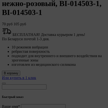
нежно-розовый, BI-014503-1,
BI-014503-1
О политике обработки файлов cookie
ПОЛОЖЕНИЕ «О политике обработки файлов
70 руб
105 руб
cookie
БЕСПЛАТНАЯ! Доставка курьером 1 день!
По Беларуси почтой 1-3 дня.
«Общество»
10 режимов вибрации
ребристая поверхность
подходит для внутреннего и внешнего воздействия на
эрогенные зоны
2. Утверждение положения о политике обработки
изготовлен из медицинского силикона
файлов cookie (далее –
«Политика»
) является одной
из принимаемых Обществом мер по защите
В корзину
персональных данных, предусмотренных статьей 17
Или купить в 1 клик
Закона Республики Беларусь от 7 мая 2021 г. № 99-З
«О защите персональных данных» (далее –
«Закон»
).
3. Политика разъясняет субъектам персональных
Быстрый заказ
данных, которые осуществляют использование веб-
сайта Общества с доменным именем «myfin.by», для
каких целей и каким образом Общество
Ваше имя*