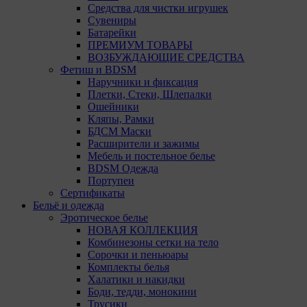
Средства для чистки игрушек
Сувениры
Батарейки
ПРЕМИУМ ТОВАРЫ
ВОЗБУЖДАЮЩИЕ СРЕДСТВА
Фетиш и BDSM
Наручники и фиксация
Плетки, Стеки, Шлепалки
Ошейники
Кляпы, Рамки
БДСМ Маски
Расширители и зажимы
Мебель и постельное белье
BDSM Одежда
Портупеи
Сертификаты
Бельё и одежда
Эротическое белье
НОВАЯ КОЛЛЕКЦИЯ
Комбинезоны сетки на тело
Сорочки и пеньюары
Комплекты белья
Халатики и накидки
Боди, тедди, монокини
Трусики