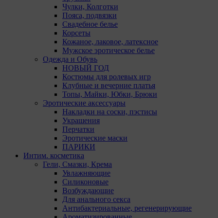
Чулки, Колготки
Пояса, подвязки
Свадебное белье
Корсеты
Кожаное, лаковое, латексное
Мужское эротическое белье
Одежда и Обувь
НОВЫЙ ГОД
Костюмы для ролевых игр
Клубные и вечерние платья
Топы, Майки, Юбки, Брюки
Эротические аксессуары
Накладки на соски, пэстисы
Украшения
Перчатки
Эротические маски
ПАРИКИ
Интим. косметика
Гели, Смазки, Крема
Увлажняющие
Силиконовые
Возбуждающие
Для анального секса
Антибактериальные, регенерирующие
Ароматизированные