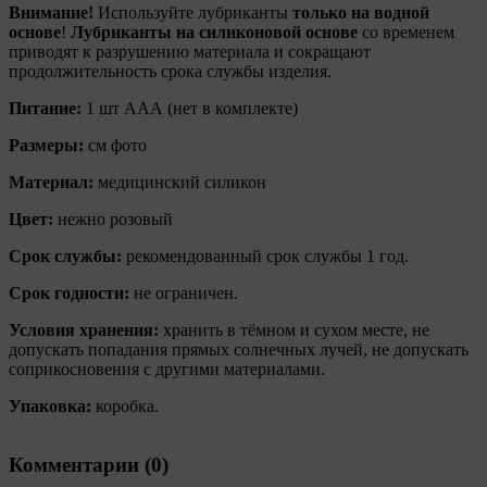
9.1. Технические (обязательные) файлы cookie,
Внимание!
Используйте лубриканты
только на водной
например, применяемые при регистрации либо
основе
!
Лубриканты на силиконовой основе
со временем
входе в систему, или для оставления отзыва либо
приводят к разрушению материала и сокращают
комментария. Данные файлы cookie используются
продолжительность срока службы изделия.
в целях обеспечения корректной работы сайтов и
Питание:
1 шт ААА (нет в комплекте)
полноценного использования его функционала
пользователем, не могут быть отключены в
Размеры:
см фото
системах. Вместе с тем, пользователь может
настроить браузер, чтобы он блокировал такие
Материал:
медицинский силикон
файлы сookie или уведомлял пользователя об их
использовании — но в таком случае некоторые
Цвет:
нежно розовый
разделы сайта могут не работать).
Срок службы:
рекомендованный срок службы 1 год.
9.2. Функциональные файлы cookie, например,
определяющие имя пользователя. Данные файлы
Срок годности:
не ограничен.
cookie используются для обеспечения работы
некоторых дополнительных функций сайтов,
Условия хранения:
хранить в тёмном и сухом месте, не
например, для хранения предпочтений
допускать попадания прямых солнечных лучей, не допускать
пользователя, в том числе имени пользователя
соприкосновения с другими материалами.
или выбора языка, и для предотвращения
повторных прохождений опросов
Упаковка:
коробка.
пользователями. Подобные функции улучшают
условия работы пользователей с сайтом.
Комментарии (
0
)
9.3. Файлы cookie предпочтений, например, для