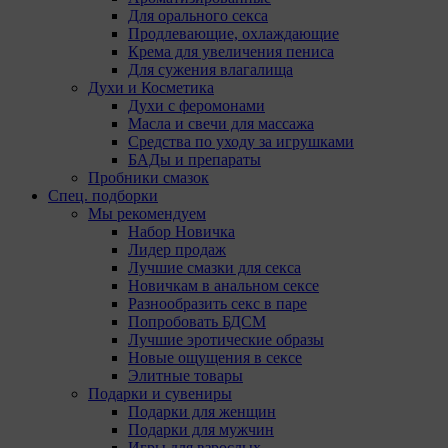
Для орального секса
Продлевающие, охлаждающие
Крема для увеличения пениса
Для сужения влагалища
Духи и Косметика
Духи с феромонами
Масла и свечи для массажа
Средства по уходу за игрушками
БАДы и препараты
Пробники смазок
Спец. подборки
Мы рекомендуем
Набор Новичка
Лидер продаж
Лучшие смазки для секса
Новичкам в анальном сексе
Разнообразить секс в паре
Попробовать БДСМ
Лучшие эротические образы
Новые ощущения в сексе
Элитные товары
Подарки и сувениры
Подарки для женщин
Подарки для мужчин
Игры для взрослых