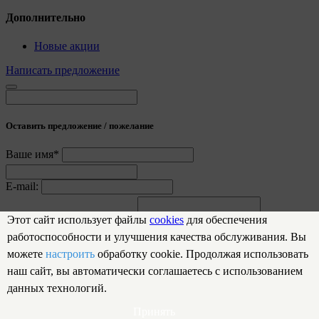
Дополнительно
Новые акции
Написать предложение
Оставить предложение / пожелание
Ваше имя*
E-mail:
Предложение / пожелание
Этот сайт использует файлы
cookies
для обеспечения
работоспособности и улучшения качества обслуживания. Вы
Отправить
можете
настроить
обработку cookie. Продолжая использовать
Спасибо за обращение!
наш сайт, вы автоматически соглашаетесь с использованием
данных технологий.
Мы обязательно рассмотрим вашу заявку
Принять