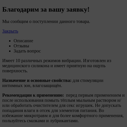
5.4. Создание и предоставление
персонализированной рекламы пользователю.
Благодарим за вашу заявку!
6. Общество не использует файлы cookie для
идентификации субъектов персональных данных.
Мы сообщим о поступлении данного товара.
7. На сайтах используются как файлы cookie первой
Закрыть
стороны (устанавливаемые сайтами, которые
посещает пользователь), так и сторонние файлы
Описание
cookie (задаются сервером, расположенным вне
Отзывы
домена наших сайтов).
Задать вопрос
8. Общество обрабатывает обезличенные данные
Имеет 10 различных режимов вибрации. Изготовлен из
пользователей сайта (включая файлы «cookie»),
медицинского силикона и имеет приятную на ощупь
собираемые с помощью сервисов Интернет-
поверхность.
статистики, которые служат для сбора информации о
действиях пользователей на сайте, улучшения
Назначение и основные свойства:
для стимуляции
качества сайта и его содержания. Общество
интимных зон, влагозащищён.
обрабатывает обезличенные данные о пользователе в
Рекомендации к применению:
перед первым применением и
случае, если это разрешено в настройках браузера
после использования помыть тёплым мыльным раствором и/
пользователя (включено сохранение файлов cookie и
или обработать очистителем для секс игрушек. Не допускать
использование технологии JavaScript).
попадания влаги в отсек для элементов питания. Во
9. На сайтах обрабатываются следующие типы
избежание микротравм и для более комфортного применения,
файлов cookie:
пользуйтесь смазками и лубрикантами.