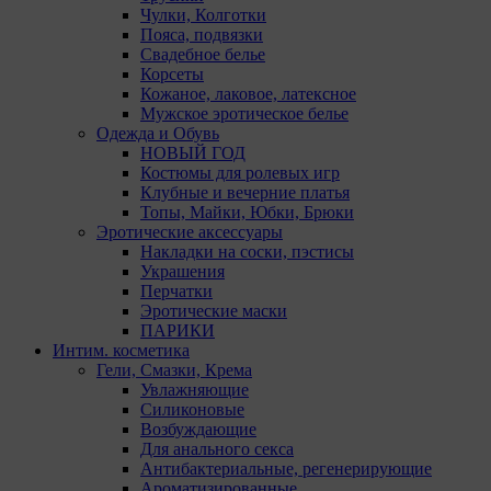
Чулки, Колготки
Пояса, подвязки
Свадебное белье
Корсеты
Кожаное, лаковое, латексное
Мужское эротическое белье
Одежда и Обувь
НОВЫЙ ГОД
Костюмы для ролевых игр
Клубные и вечерние платья
Топы, Майки, Юбки, Брюки
Эротические аксессуары
Накладки на соски, пэстисы
Украшения
Перчатки
Эротические маски
ПАРИКИ
Интим. косметика
Гели, Смазки, Крема
Увлажняющие
Силиконовые
Возбуждающие
Для анального секса
Антибактериальные, регенерирующие
Ароматизированные