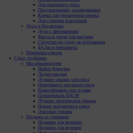
Для орального секса
Продлевающие, охлаждающие
Крема для увеличения пениса
Для сужения влагалища
Духи и Косметика
Духи с феромонами
Масла и свечи для массажа
Средства по уходу за игрушками
БАДы и препараты
Пробники смазок
Спец. подборки
Мы рекомендуем
Набор Новичка
Лидер продаж
Лучшие смазки для секса
Новичкам в анальном сексе
Разнообразить секс в паре
Попробовать БДСМ
Лучшие эротические образы
Новые ощущения в сексе
Элитные товары
Подарки и сувениры
Подарки для женщин
Подарки для мужчин
Игры для взрослых