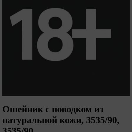
О политике обработки файлов cookie
ПОЛОЖЕНИЕ «О политике обработки файлов
cookie
Ошейник с поводком из
«Общество»
натуральной кожи, 3535/90,
3535/90