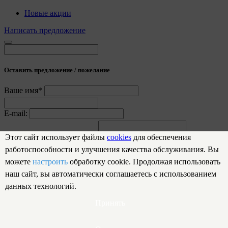
Новые акции
Написать предложение
Оставить предложение / пожелание
Ваше имя*
E-mail:
Предложение / пожелание
Этот сайт использует файлы
cookies
для обеспечения
работоспособности и улучшения качества обслуживания. Вы
Отправить
можете
настроить
обработку cookie. Продолжая использовать
Спасибо за обращение!
наш сайт, вы автоматически соглашаетесь с использованием
данных технологий.
Мы обязательно рассмотрим вашу заявку
Принять
Закрыть
ЧТУП "Эрокс Трейд", Св. о рег-ции №193680719