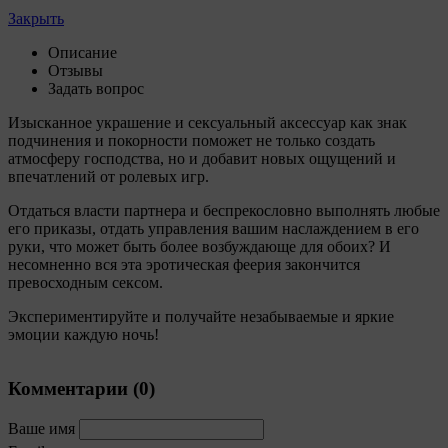
собираемые с помощью сервисов Интернет-
Закрыть
статистики, которые служат для сбора информации о
действиях пользователей на сайте, улучшения
Описание
качества сайта и его содержания. Общество
Отзывы
обрабатывает обезличенные данные о пользователе в
Задать вопрос
случае, если это разрешено в настройках браузера
пользователя (включено сохранение файлов cookie и
Изысканное украшение и сексуальный аксессуар как знак
использование технологии JavaScript).
подчинения и покорности поможет не только создать
атмосферу господства, но и добавит новых ощущений и
9. На сайтах обрабатываются следующие типы
впечатлений от ролевых игр.
файлов cookie:
Отдаться власти партнера и беспрекословно выполнять любые
9.1. Технические (обязательные) файлы cookie,
его приказы, отдать управления вашим наслаждением в его
например, применяемые при регистрации либо
руки, что может быть более возбуждающе для обоих? И
входе в систему, или для оставления отзыва либо
несомненно вся эта эротическая феерия закончится
комментария. Данные файлы cookie используются
превосходным сексом.
в целях обеспечения корректной работы сайтов и
полноценного использования его функционала
Экспериментируйте и получайте незабываемые и яркие
пользователем, не могут быть отключены в
эмоции каждую ночь!
системах. Вместе с тем, пользователь может
настроить браузер, чтобы он блокировал такие
файлы сookie или уведомлял пользователя об их
Комментарии (
0
)
использовании — но в таком случае некоторые
разделы сайта могут не работать).
Ваше имя
9.2. Функциональные файлы cookie, например,