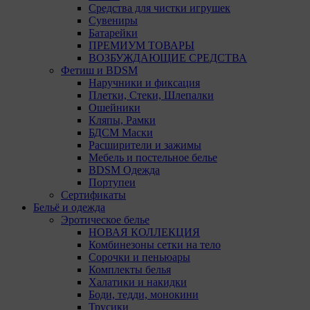
Средства для чистки игрушек
Сувениры
Батарейки
ПРЕМИУМ ТОВАРЫ
ВОЗБУЖДАЮЩИЕ СРЕДСТВА
Фетиш и BDSM
Наручники и фиксация
Плетки, Стеки, Шлепалки
Ошейники
Кляпы, Рамки
БДСМ Маски
Расширители и зажимы
Мебель и постельное белье
BDSM Одежда
Портупеи
Сертификаты
Бельё и одежда
Эротическое белье
НОВАЯ КОЛЛЕКЦИЯ
Комбинезоны сетки на тело
Сорочки и пеньюары
Комплекты белья
Халатики и накидки
Боди, тедди, монокини
Трусики