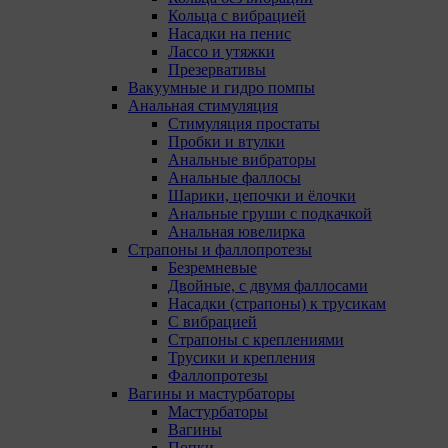
их отключения может потребоваться совершать
Кольца с вибрацией
повторный выбор предпочтений куки, языковой
Насадки на пенис
версии сайта, а также могут некорректно
Лассо и утяжки
отображаться некоторые версии страниц.
Презервативы
Вакуумные и гидро помпы
Отключение аналитических файлов cookie не
Анальная стимуляция
позволяет определять предпочтения пользователей
Стимуляция простаты
сайта, в том числе наиболее и наименее популярные
Пробки и втулки
страницы и принимать меры по совершенствованию
Анальные вибраторы
работы сайта исходя из предпочтений пользователей.
Анальные фаллосы
14. Помимо настроек файлов cookie на сайте
Шарики, цепочки и ёлочки
субъекты персональных данных могут принять или
Анальные груши с подкачкой
отклонить сбор всех или некоторых файлов cookie в
Анальная ювелирка
настройках своего браузера.
Страпоны и фаллопротезы
Безремневые
При этом, некоторые браузеры позволяют посещать
Двойные, с двумя фаллосами
интернет-сайты в режиме «Инкогнито», чтобы
Насадки (страпоны) к трусикам
ограничить хранимый на компьютере объем
С вибрацией
информации и автоматически удалять сессионные
Страпоны с креплениями
файлы cookie. Кроме того, субъект персональных
Трусики и крепления
данных может удалить ранее сохраненные файлов
Фаллопротезы
cookie выбрав соответствующую опцию в истории
Вагины и мастурбаторы
браузера.
Мастурбаторы
Вагины
Подробнее о параметрах управления можно
Попки