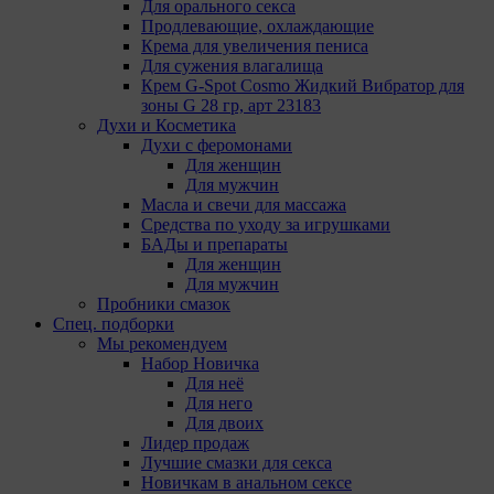
Для орального секса
D04E5W5 Ireland.
Продлевающие, охлаждающие
Крема для увеличения пениса
Сохранить мои изменения
Для сужения влагалища
Сохранить по умолчанию
Крем G-Spot Cosmo Жидкий Вибратор для
зоны G 28 гр, арт 23183
Духи и Косметика
Духи с феромонами
Для женщин
Для мужчин
Масла и свечи для массажа
Средства по уходу за игрушками
БАДы и препараты
Для женщин
Для мужчин
Пробники смазок
Спец. подборки
Мы рекомендуем
Набор Новичка
Для неё
Для него
Для двоих
Лидер продаж
Лучшие смазки для секса
Новичкам в анальном сексе