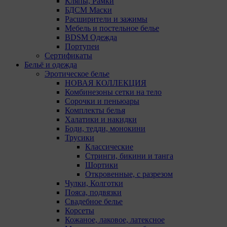
Кляпы, Рамки
идентификации субъектов персональных данных.
БДСМ Маски
Мы поручаем обрабатывать куки для исполнения
Расширители и зажимы
указанных целей компаниям (уполномоченным
Мебель и постельное белье
лицам).
BDSM Одежда
Портупеи
Аналитические Cookie
Сертификаты
Бельё и одежда
Аналитические куки позволяют определять
Эротическое белье
предпочтения пользователей сайта. Компании,
НОВАЯ КОЛЛЕКЦИЯ
которым мы поручаем обработку статистических
Комбинезоны сетки на тело
cookies:
Сорочки и пеньюары
Комплекты белья
Яндекс Метрика – сервис веб-аналитики,
Халатики и накидки
предоставляемый ООО «Яндекс». Адрес: г.
Боди, тедди, монокини
Москва, ул. Льва Толстого, д. 16, 119021.
Трусики
Политика конфиденциальности Яндекс.
Классические
Google Analytics – сервис веб-аналитики,
Стринги, бикини и танга
предоставляемый компанией Google, Inc.
Шортики
Адрес: Google, Google Data Protection Office,
Откровенные, с разрезом
1600 Amphitheatre Pkwy, Mountain View, CA
Чулки, Колготки
94043, USA. Политика конфиденциальности
Пояса, подвязки
Google.
Свадебное белье
Matomo — это система веб-аналитики, которая
Корсеты
позволяет следит за доступностью сервисов,
Кожаное, лаковое, латексное
предоставляемых myfin.by. Адрес: ООО «Рэкун