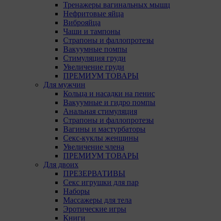
Тренажеры вагинальных мышц
Нефритовые яйца
Виброяйца
Чаши и тампоны
Страпоны и фаллопротезы
Вакуумные помпы
Стимуляция груди
Увеличение груди
ПРЕМИУМ ТОВАРЫ
Для мужчин
Кольца и насадки на пенис
Вакуумные и гидро помпы
Анальная стимуляция
Страпоны и фаллопротезы
Вагины и мастурбаторы
Секс-куклы женщины
Увеличение члена
ПРЕМИУМ ТОВАРЫ
Для двоих
ПРЕЗЕРВАТИВЫ
Секс игрушки для пар
Наборы
Массажеры для тела
Эротические игры
Книги