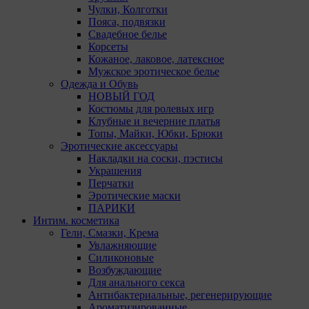
Чулки, Колготки
Пояса, подвязки
Свадебное белье
Корсеты
Кожаное, лаковое, латексное
Мужское эротическое белье
Одежда и Обувь
НОВЫЙ ГОД
Костюмы для ролевых игр
Клубные и вечерние платья
Топы, Майки, Юбки, Брюки
Эротические аксессуары
Накладки на соски, пэстисы
Украшения
Перчатки
Эротические маски
ПАРИКИ
Интим. косметика
Гели, Смазки, Крема
Увлажняющие
Силиконовые
Возбуждающие
Для анального секса
Антибактериальные, регенерирующие
Ароматизированные