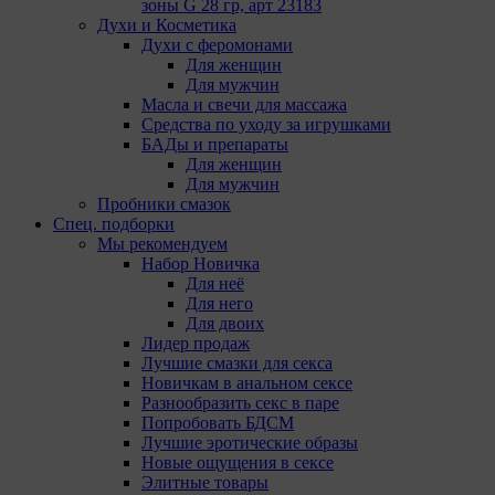
Сохранить мои изменения
зоны G 28 гр, арт 23183
Сохранить по умолчанию
Духи и Косметика
Духи с феромонами
Для женщин
Для мужчин
Масла и свечи для массажа
Средства по уходу за игрушками
БАДы и препараты
Для женщин
Для мужчин
Пробники смазок
Спец. подборки
Мы рекомендуем
Набор Новичка
Для неё
Для него
Для двоих
Лидер продаж
Лучшие смазки для секса
Новичкам в анальном сексе
Разнообразить секс в паре
Попробовать БДСМ
Лучшие эротические образы
Новые ощущения в сексе
Элитные товары