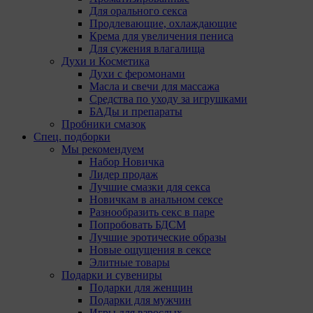
Для орального секса
Продлевающие, охлаждающие
Крема для увеличения пениса
Для сужения влагалища
Духи и Косметика
Духи с феромонами
Масла и свечи для массажа
Средства по уходу за игрушками
БАДы и препараты
Пробники смазок
Спец. подборки
Мы рекомендуем
Набор Новичка
Лидер продаж
Лучшие смазки для секса
Новичкам в анальном сексе
Разнообразить секс в паре
Попробовать БДСМ
Лучшие эротические образы
Новые ощущения в сексе
Элитные товары
Подарки и сувениры
Подарки для женщин
Подарки для мужчин
Игры для взрослых