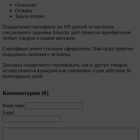
качества сайта и его содержания. Общество
Описание
обрабатывает обезличенные данные о пользователе в
Отзывы
случае, если это разрешено в настройках браузера
Задать вопрос
пользователя (включено сохранение файлов cookie и
использование технологии JavaScript).
Подарочный сертификат на 100 рублей от магазина
сексуального здоровья Amor.by даёт право на приобретение
9. На сайтах обрабатываются следующие типы
любых товаров в нашем магазине.
файлов cookie:
Сертификат имеет стильное оформление, Вам будет приятно
9.1. Технические (обязательные) файлы cookie,
порадовать любимого человека.
например, применяемые при регистрации либо
входе в систему, или для оставления отзыва либо
Доставка подарочного сертификата, как и других товаров,
комментария. Данные файлы cookie используются
осуществляется курьером или самовывоз. Срок действия 30
в целях обеспечения корректной работы сайтов и
календарных дней.
полноценного использования его функционала
пользователем, не могут быть отключены в
Комментарии (
0
)
системах. Вместе с тем, пользователь может
настроить браузер, чтобы он блокировал такие
файлы сookie или уведомлял пользователя об их
Ваше имя
использовании — но в таком случае некоторые
Email
разделы сайта могут не работать).
9.2. Функциональные файлы cookie, например,
определяющие имя пользователя. Данные файлы
cookie используются для обеспечения работы