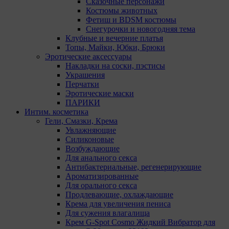
Pixel Meta- сервис передает данные о действиях
Сказочные персонажи
пользователя в рекламный кабинет Meta Ads
Костюмы животных
Manager. Адрес: Meta Platforms Inc., 1601 Willow
Фетиш и BDSM костюмы
Road ,Menlo Park,CA,94025.
Снегурочки и новогодняя тема
Пиксель VK Рекламы - сервис позволяет
Клубные и вечерние платья
показывать рекламу на площадке VK
Топы, Майки, Юбки, Брюки
пользователям, которые посещали сайт. Адрес:
Эротические аксессуары
ООО «ВК», РФ, 125167, г. Москва,
Накладки на соски, пэстисы
Ленинградский проспект, д. 39, стр. 79, БЦ
Украшения
«SkyLight».
Перчатки
Эротические маски
Рекламные Cookie
ПАРИКИ
Интим. косметика
Гели, Смазки, Крема
Компании, которым мы поручаем обработку данных
Увлажняющие
для данной цели:
Силиконовые
Возбуждающие
Яндекса рекламная сеть (Yandex Mobile Ads,
Для анального секса
ADFOX) - сервис показа контекстной рекламы.
Антибактериальные, регенерирующие
Адрес: Yandex Europe AG, Werftestrasse 4, CH-
Ароматизированные
6005 Luzern, Switzerland.
Для орального секса
Google Ads - сервис показа контекстной
Продлевающие, охлаждающие
рекламы, предоставляемый компанией Google
Крема для увеличения пениса
Ireland Ltd, Gordon House Barrow Street Dublin 4,
Для сужения влагалища
D04E5W5 Ireland.
Крем G-Spot Cosmo Жидкий Вибратор для