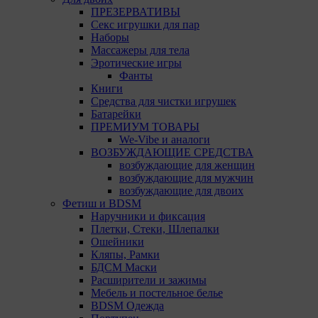
основных браузеров:
ПРЕЗЕРВАТИВЫ
Секс игрушки для пар
Firefox
Наборы
Массажеры для тела
Chrome
Эротические игры
Safari
Фанты
Книги
Opera
Средства для чистки игрушек
Батарейки
Microsoft Edge
ПРЕМИУМ ТОВАРЫ
We-Vibe и аналоги
Internet Explorer
ВОЗБУЖДАЮЩИЕ СРЕДСТВА
возбуждающие для женщин
15. Пользователь всегда может направить сообщение
возбуждающие для мужчин
с имеющимся у него вопросом, в части
возбуждающие для двоих
использования файлов сookie, на электронную почту
Фетиш и BDSM
Общества:
amorby80447490990@gmail.com
Наручники и фиксация
Плетки, Стеки, Шлепалки
Настройка cookie
Ошейники
Кляпы, Рамки
Мы обрабатываем куки в соответствии с
БДСМ Маски
нижеуказанными целями и не используем их для
Расширители и зажимы
идентификации субъектов персональных данных.
Мебель и постельное белье
Мы поручаем обрабатывать куки для исполнения
BDSM Одежда
указанных целей компаниям (уполномоченным