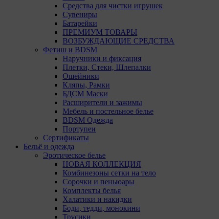
Средства для чистки игрушек
Сувениры
Батарейки
ПРЕМИУМ ТОВАРЫ
ВОЗБУЖДАЮЩИЕ СРЕДСТВА
Фетиш и BDSM
Наручники и фиксация
Плетки, Стеки, Шлепалки
Ошейники
Кляпы, Рамки
БДСМ Маски
Расширители и зажимы
Мебель и постельное белье
BDSM Одежда
Портупеи
Сертификаты
Бельё и одежда
Эротическое белье
НОВАЯ КОЛЛЕКЦИЯ
Комбинезоны сетки на тело
Сорочки и пеньюары
Комплекты белья
Халатики и накидки
Боди, тедди, монокини
Трусики