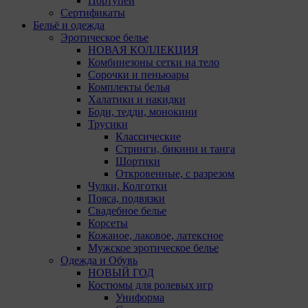
Портупеи
лицам).
Сертификаты
Бельё и одежда
Аналитические Cookie
Эротическое белье
НОВАЯ КОЛЛЕКЦИЯ
Комбинезоны сетки на тело
Аналитические куки позволяют определять
Сорочки и пеньюары
предпочтения пользователей сайта. Компании,
Комплекты белья
которым мы поручаем обработку статистических
Халатики и накидки
cookies:
Боди, тедди, монокини
Яндекс Метрика – сервис веб-аналитики,
Трусики
предоставляемый ООО «Яндекс». Адрес: г.
Классические
Москва, ул. Льва Толстого, д. 16, 119021.
Стринги, бикини и танга
Политика конфиденциальности Яндекс.
Шортики
Google Analytics – сервис веб-аналитики,
Откровенные, с разрезом
предоставляемый компанией Google, Inc.
Чулки, Колготки
Адрес: Google, Google Data Protection Office,
Пояса, подвязки
1600 Amphitheatre Pkwy, Mountain View, CA
Свадебное белье
94043, USA. Политика конфиденциальности
Корсеты
Google.
Кожаное, лаковое, латексное
Matomo — это система веб-аналитики, которая
Мужское эротическое белье
позволяет следит за доступностью сервисов,
Одежда и Обувь
предоставляемых myfin.by. Адрес: ООО «Рэкун
НОВЫЙ ГОД
технолоджи», 220069 г. Минск, пр-т
Костюмы для ролевых игр
Дзержинского, д.3Б, пом.44.
Униформа