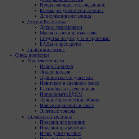
Продлевающие, охлаждающие
Крема для увеличения пениса
Мы обра
Для сужения влагалища
использ
Духи и Косметика
поручае
Духи с феромонами
(уполно
Масла и свечи для массажа
Средства по уходу за игрушками
Анали
БАДы и препараты
Пробники смазок
Аналитич
Спец. подборки
Компании
Мы рекомендуем
Набор Новичка
Ян
Лидер продаж
Адр
Лучшие смазки для секса
ко
Новичкам в анальном сексе
Go
Разнообразить секс в паре
Goo
Попробовать БДСМ
Pk
Лучшие эротические образы
Go
Новые ощущения в сексе
Ma
Элитные товары
до
Подарки и сувениры
те
Подарки для женщин
Pi
Подарки для мужчин
каб
Игры для взрослых
,M
Подарки для коллег