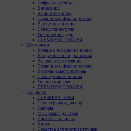
9.4. 
Нефритовые яйца
Данны
Виброяйца
испол
Чаши и тампоны
Страпоны и фаллопротезы
Анали
Вакуумные помпы
посещ
Стимуляция груди
испол
Увеличение груди
Благо
ПРЕМИУМ ТОВАРЫ
тенде
Для мужчин
для а
Кольца и насадки на пенис
Вакуумные и гидро помпы
9.5. 
Анальная стимуляция
рекла
Страпоны и фаллопротезы
Вагины и мастурбаторы
10. Обще
Секс-куклы женщины
пользова
Увеличение члена
пользова
ПРЕМИУМ ТОВАРЫ
Общества
Для двоих
ПРЕЗЕРВАТИВЫ
11. Иног
Секс игрушки для пар
эффектив
Наборы
запомин
Массажеры для тела
Обществ
Эротические игры
оценивае
Книги
Средства для чистки игрушек
12. Срок