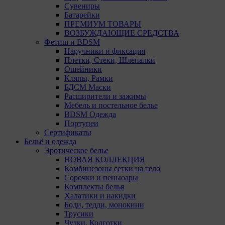
Сувениры
Батарейки
Техничес
ПРЕМИУМ ТОВАРЫ
ВОЗБУЖДАЮЩИЕ СРЕДСТВА
Необход
Фетиш и BDSM
Analytic
Наручники и фиксация
Общества
Плетки, Стеки, Шлепалки
пользова
Ошейники
Кляпы, Рамки
Остальны
БДСМ Маски
13. Поль
Расширители и зажимы
файлы co
Мебель и постельное белье
использо
BDSM Одежда
потребов
Портупеи
сайта, а
Сертификаты
Бельё и одежда
Отключен
Эротическое белье
пользова
НОВАЯ КОЛЛЕКЦИЯ
принима
Комбинезоны сетки на тело
пользова
Сорочки и пеньюары
Комплекты белья
14. Поми
Халатики и накидки
могут пр
Боди, тедди, монокини
настройк
Трусики
Чулки, Колготки