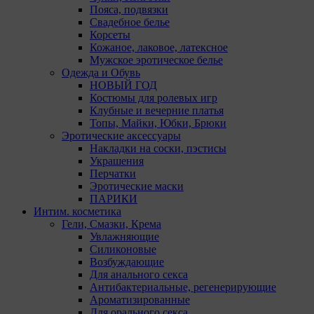
При этом
Пояса, подвязки
«Инкогн
Свадебное белье
автомати
Корсеты
персонал
Кожаное, лаковое, латексное
соответ
Мужское эротическое белье
Одежда и Обувь
Подробн
НОВЫЙ ГОД
ссылкам,
Костюмы для ролевых игр
Клубные и вечерние платья
Firefox
Топы, Майки, Юбки, Брюки
Эротические аксессуары
Chrome
Накладки на соски, пэстисы
Украшения
Safari
Перчатки
Эротические маски
Opera
ПАРИКИ
Microsof
Интим. косметика
Гели, Смазки, Крема
Internet 
Увлажняющие
Силиконовые
15. Поль
Возбуждающие
вопросом
Для анального секса
amorby8
Антибактериальные, регенерирующие
Ароматизированные
Настро
Для орального секса