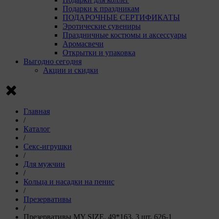
Пи
Подарки к праздникам
VK
ПОДАРОЧНЫЕ СЕРТИФИКАТЫ
г. 
Эротические сувениры
Праздничные костюмы и аксессуары
Рекла
Аромасвечи
Открытки и упаковка
Компани
Выгодно сегодня
Акции и скидки
Ян
ко
Luz
Go
ком
Главная
D0
/
Каталог
Сохрани
/
Сохрани
Секс-игрушки
/
Для мужчин
/
Кольца и насадки на пенис
/
Презервативы
/
Презервативы MY SIZE, 49*163, 3 шт, 626-1