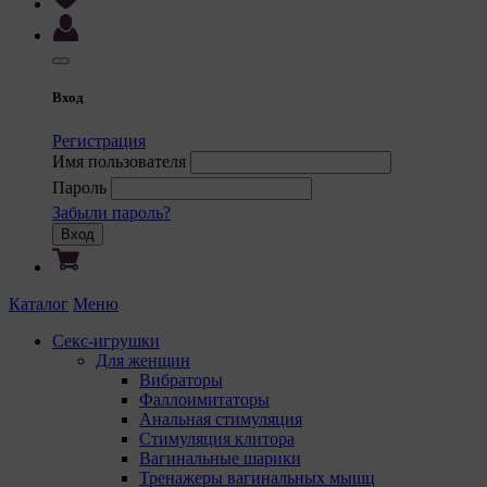
9. На са
9.1. 
регис
комме
Вход
корре
польз
Регистрация
польз
Имя пользователя
сooki
Пароль
некот
Забыли пароль?
9.2. 
Вход
польз
некот
предп
Каталог
Меню
языка
польз
Секс-игрушки
с сай
Для женщин
Вибраторы
9.3. 
Фаллоимитаторы
файлы
Анальная стимуляция
предп
Стимуляция клитора
польз
Вагинальные шарики
соотв
Тренажеры вагинальных мышц