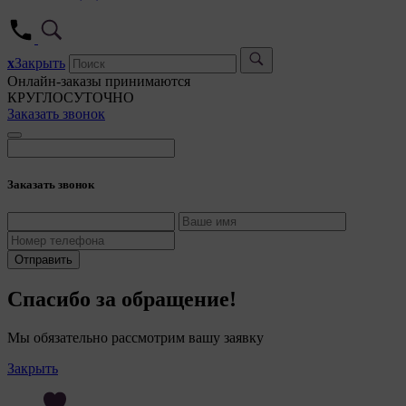
5. Це
5.1. 
x
Закрыть
5.2. 
Онлайн-заказы принимаются
их ра
КРУГЛОСУТОЧНО
Заказать звонок
5.3. 
дальн
5.4. 
Заказать звонок
6. Общес
персона
7. На са
сайтами,
Отправить
(задаютс
Спасибо за обращение!
8. Общес
файлы «c
Мы обязательно рассмотрим вашу заявку
служат д
качества
Закрыть
пользова
(включен