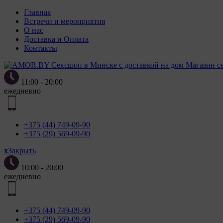
Главная
ПОЛОЖЕН
Встречи и мероприятия
О нас
Доставка и Оплата
Контакты
Магазин с
2. Утвер
11:00 - 20:00
«Полит
ежедневно
персонал
от 7 мая
3. Полит
+375 (44) 749-09-90
использо
+375 (29) 569-09-90
целей и 
образом 
x
Закрыть
4. Файлы
10:00 - 20:00
компьюте
ежедневно
пункте 
пользова
параметр
+375 (44) 749-09-90
языковой
+375 (29) 569-09-90