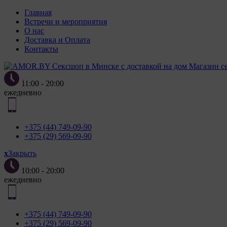
Главная
ПОЛОЖЕН
Встречи и мероприятия
О нас
Доставка и Оплата
Контакты
Магазин с
2. Утвер
11:00 - 20:00
«Полит
ежедневно
персонал
от 7 мая
3. Полит
+375 (44) 749-09-90
использо
+375 (29) 569-09-90
целей и 
образом 
x
Закрыть
4. Файлы
10:00 - 20:00
компьюте
ежедневно
пункте 
пользова
параметр
+375 (44) 749-09-90
языковой
+375 (29) 569-09-90