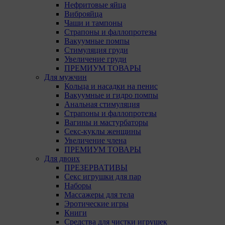
9.4. 
Нефритовые яйца
Данны
Виброяйца
испол
Чаши и тампоны
Страпоны и фаллопротезы
Анали
Вакуумные помпы
посещ
Стимуляция груди
испол
Увеличение груди
Благо
ПРЕМИУМ ТОВАРЫ
тенде
Для мужчин
для а
Кольца и насадки на пенис
Вакуумные и гидро помпы
9.5. 
Анальная стимуляция
рекла
Страпоны и фаллопротезы
Вагины и мастурбаторы
10. Обще
Секс-куклы женщины
пользова
Увеличение члена
пользова
ПРЕМИУМ ТОВАРЫ
Общества
Для двоих
ПРЕЗЕРВАТИВЫ
11. Иног
Секс игрушки для пар
эффектив
Наборы
запомин
Массажеры для тела
Обществ
Эротические игры
оценивае
Книги
Средства для чистки игрушек
12. Срок