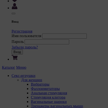
9. На са
9.1. 
регис
комме
Вход
корре
польз
Регистрация
польз
Имя пользователя
сooki
Пароль
некот
Забыли пароль?
9.2. 
Вход
польз
некот
предп
Каталог
Меню
языка
польз
Секс-игрушки
с сай
Для женщин
Вибраторы
9.3. 
Фаллоимитаторы
файлы
Анальная стимуляция
предп
Стимуляция клитора
польз
Вагинальные шарики
соотв
Тренажеры вагинальных мышц