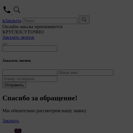
5. Це
5.1. 
x
Закрыть
5.2. 
Онлайн-заказы принимаются
их ра
КРУГЛОСУТОЧНО
Заказать звонок
5.3. 
дальн
5.4. 
Заказать звонок
6. Общес
персона
7. На са
сайтами,
Отправить
(задаютс
Спасибо за обращение!
8. Общес
файлы «c
Мы обязательно рассмотрим вашу заявку
служат д
качества
Закрыть
пользова
(включен