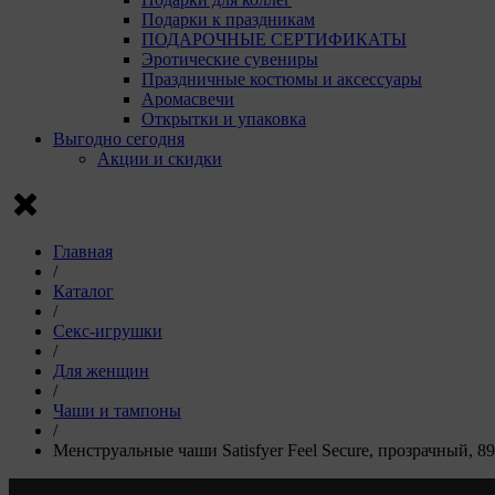
Пи
Подарки к праздникам
VK
ПОДАРОЧНЫЕ СЕРТИФИКАТЫ
г. 
Эротические сувениры
Праздничные костюмы и аксессуары
Рекла
Аромасвечи
Открытки и упаковка
Компани
Выгодно сегодня
Акции и скидки
Ян
ко
Luz
Go
ком
Главная
D0
/
Каталог
Сохрани
/
Сохрани
Секс-игрушки
/
Для женщин
/
Чаши и тампоны
/
Менструальные чаши Satisfyer Feel Secure, прозрачный, 8