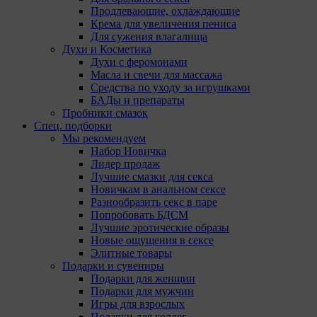
Продлевающие, охлаждающие
Крема для увеличения пениса
Мы обра
Для сужения влагалища
использ
Духи и Косметика
поручае
Духи с феромонами
(уполно
Масла и свечи для массажа
Средства по уходу за игрушками
Анали
БАДы и препараты
Пробники смазок
Аналитич
Спец. подборки
Компании
Мы рекомендуем
Набор Новичка
Ян
Лидер продаж
Адр
Лучшие смазки для секса
ко
Новичкам в анальном сексе
Go
Разнообразить секс в паре
Goo
Попробовать БДСМ
Pk
Лучшие эротические образы
Go
Новые ощущения в сексе
Ma
Элитные товары
до
Подарки и сувениры
те
Подарки для женщин
Pi
Подарки для мужчин
каб
Игры для взрослых
,M
Подарки для коллег