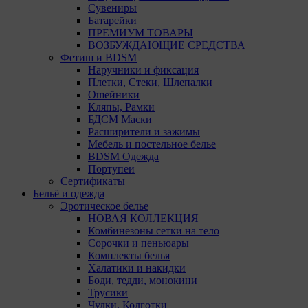
Сувениры
Батарейки
Техничес
ПРЕМИУМ ТОВАРЫ
ВОЗБУЖДАЮЩИЕ СРЕДСТВА
Необход
Фетиш и BDSM
Analytic
Наручники и фиксация
Общества
Плетки, Стеки, Шлепалки
пользова
Ошейники
Кляпы, Рамки
Остальны
БДСМ Маски
13. Поль
Расширители и зажимы
файлы co
Мебель и постельное белье
использо
BDSM Одежда
потребов
Портупеи
сайта, а
Сертификаты
Бельё и одежда
Отключен
Эротическое белье
пользова
НОВАЯ КОЛЛЕКЦИЯ
принима
Комбинезоны сетки на тело
пользова
Сорочки и пеньюары
Комплекты белья
14. Поми
Халатики и накидки
могут пр
Боди, тедди, монокини
настройк
Трусики
Чулки, Колготки