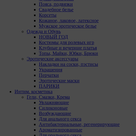
При этом
Пояса, подвязки
«Инкогн
Свадебное белье
автомати
Корсеты
персонал
Кожаное, лаковое, латексное
соответ
Мужское эротическое белье
Одежда и Обувь
Подробн
НОВЫЙ ГОД
ссылкам,
Костюмы для ролевых игр
Клубные и вечерние платья
Firefox
Топы, Майки, Юбки, Брюки
Эротические аксессуары
Chrome
Накладки на соски, пэстисы
Украшения
Safari
Перчатки
Эротические маски
Opera
ПАРИКИ
Microsof
Интим. косметика
Гели, Смазки, Крема
Internet 
Увлажняющие
Силиконовые
15. Поль
Возбуждающие
вопросом
Для анального секса
amorby8
Антибактериальные, регенерирующие
Ароматизированные
Настро
Для орального секса