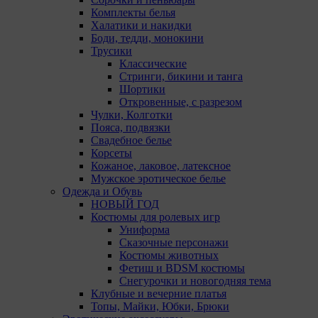
ознакомиться, перейдя по внешним ссылкам,
Комплекты белья
ведущим на соответствующие страницы сайтов
Халатики и накидки
основных браузеров:
Боди, тедди, монокини
Трусики
Firefox
Классические
Chrome
Стринги, бикини и танга
Шортики
Safari
Откровенные, с разрезом
Чулки, Колготки
Opera
Пояса, подвязки
Свадебное белье
Microsoft Edge
Корсеты
Кожаное, лаковое, латексное
Internet Explorer
Мужское эротическое белье
Одежда и Обувь
15. Пользователь всегда может направить сообщение
НОВЫЙ ГОД
с имеющимся у него вопросом, в части
Костюмы для ролевых игр
использования файлов сookie, на электронную почту
Униформа
Общества:
amorby80447490990@gmail.com
Сказочные персонажи
Костюмы животных
Настройка cookie
Фетиш и BDSM костюмы
Снегурочки и новогодняя тема
Мы обрабатываем куки в соответствии с
Клубные и вечерние платья
нижеуказанными целями и не используем их для
Топы, Майки, Юбки, Брюки
идентификации субъектов персональных данных.