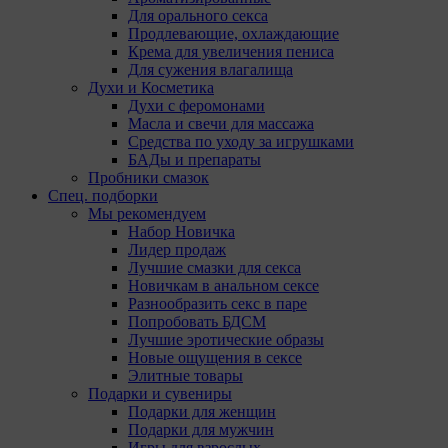
Для орального секса
Продлевающие, охлаждающие
Крема для увеличения пениса
Для сужения влагалища
Духи и Косметика
Духи с феромонами
Масла и свечи для массажа
Средства по уходу за игрушками
БАДы и препараты
Пробники смазок
Спец. подборки
Мы рекомендуем
Набор Новичка
Лидер продаж
Лучшие смазки для секса
Новичкам в анальном сексе
Разнообразить секс в паре
Попробовать БДСМ
Лучшие эротические образы
Новые ощущения в сексе
Элитные товары
Подарки и сувениры
Подарки для женщин
Подарки для мужчин
Игры для взрослых