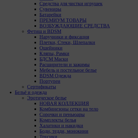
Средства для чистки игрушек
Сувениры
Батарейки
ПРЕМИУМ ТОВАРЫ
ВОЗБУЖДАЮЩИЕ СРЕДСТВА
Фетиш и BDSM
Наручники и фиксация
Плетки, Стеки, Шлепалки
Ошейники
Кляпы, Рамки
БДСМ Маски
Расширители и зажимы
Мебель и постельное белье
BDSM Одежда
Портупеи
Сертификаты
Бельё и одежда
Эротическое белье
НОВАЯ КОЛЛЕКЦИЯ
Комбинезоны сетки на тело
Сорочки и пеньюары
Комплекты белья
Халатики и накидки
Боди, тедди, монокини
Трусики