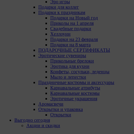
D04E5W5 Ireland.
Эро игры
Подарки для коллег
Сохранить мои изменения
Подарки к праздникам
Сохранить по умолчанию
Подарки на Новый год
Приколы на 1 апреля
Свадебные подарки
Хеллоуин
Подарки на 23 февраля
Подарки на 8 марта
ПОДАРОЧНЫЕ СЕРТИФИКАТЫ
Эротические сувениры
Прикольные брелоки
Эротика для кухни
Конфеты, сосульки, леденцы
Мыло и лепестки
Праздничные костюмы и аксессуары
Карнавальные атрибуты
Карнавальные костюмы
Эротичные украшения
Аромасвечи
Открытки и упаковка
Открытки
Выгодно сегодня
Акции и скидки