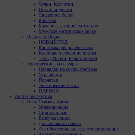
Чулки, Колготки
Пояса, подвязки
Свадебное белье
Корсеты
Кожаное, лаковое, латексное
Мужское эротическое белье
Одежда и Обувь
НОВЫЙ ГОД
Костюмы для ролевых игр
Клубные и вечерние платья
Топы, Майки, Юбки, Брюки
Эротические аксессуары
Накладки на соски, пэстисы
Украшения
Перчатки
Эротические маски
ПАРИКИ
Интим. косметика
Гели, Смазки, Крема
Увлажняющие
Силиконовые
Возбуждающие
Для анального секса
Антибактериальные, регенерирующие
Ароматизированные