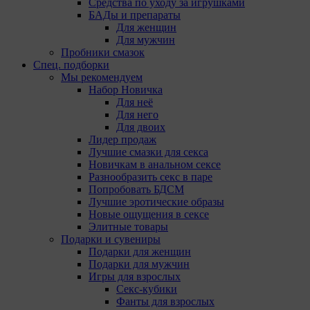
Средства по уходу за игрушками
Дзержинского, д.3Б, пом.44.
БАДы и препараты
Pixel Meta- сервис передает данные о действиях
Для женщин
пользователя в рекламный кабинет Meta Ads
Для мужчин
Manager. Адрес: Meta Platforms Inc., 1601 Willow
Пробники смазок
Road ,Menlo Park,CA,94025.
Спец. подборки
Пиксель VK Рекламы - сервис позволяет
Мы рекомендуем
показывать рекламу на площадке VK
Набор Новичка
пользователям, которые посещали сайт. Адрес:
Для неё
ООО «ВК», РФ, 125167, г. Москва,
Для него
Ленинградский проспект, д. 39, стр. 79, БЦ
Для двоих
«SkyLight».
Лидер продаж
Лучшие смазки для секса
Рекламные Cookie
Новичкам в анальном сексе
Разнообразить секс в паре
Компании, которым мы поручаем обработку данных
Попробовать БДСМ
для данной цели:
Лучшие эротические образы
Новые ощущения в сексе
Яндекса рекламная сеть (Yandex Mobile Ads,
Элитные товары
ADFOX) - сервис показа контекстной рекламы.
Подарки и сувениры
Адрес: Yandex Europe AG, Werftestrasse 4, CH-
Подарки для женщин
6005 Luzern, Switzerland.
Подарки для мужчин
Google Ads - сервис показа контекстной
Игры для взрослых
рекламы, предоставляемый компанией Google
Секс-кубики
Ireland Ltd, Gordon House Barrow Street Dublin 4,
Фанты для взрослых