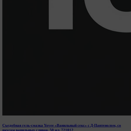
Съедобная гель-смазка Yovee «Ванильный секс» с Д-Пантенолом, со
вкусом ванильных сливок, 50 мл, 721012