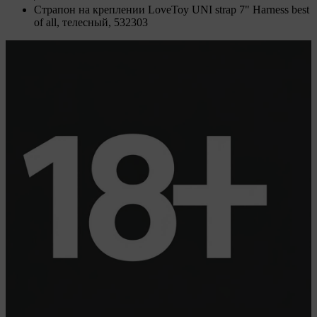
Страпон на креплении LoveToy UNI strap 7" Harness best
of all, телесный, 532303