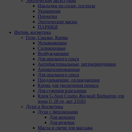
Эротические аксессуары
Мы поручаем обрабатывать куки для исполнения
Накладки на соски, пэстисы
указанных целей компаниям (уполномоченным
Украшения
лицам).
Перчатки
Эротические маски
Аналитические Cookie
ПАРИКИ
Интим. косметика
Аналитические куки позволяют определять
Гели, Смазки, Крема
предпочтения пользователей сайта. Компании,
Увлажняющие
которым мы поручаем обработку статистических
Силиконовые
cookies:
Возбуждающие
Для анального секса
Яндекс Метрика – сервис веб-аналитики,
Антибактериальные, регенерирующие
предоставляемый ООО «Яндекс». Адрес: г.
Ароматизированные
Москва, ул. Льва Толстого, д. 16, 119021.
Для орального секса
Политика конфиденциальности Яндекс.
Продлевающие, охлаждающие
Google Analytics – сервис веб-аналитики,
Крема для увеличения пениса
предоставляемый компанией Google, Inc.
Для сужения влагалища
Адрес: Google, Google Data Protection Office,
Крем G-Spot Cosmo Жидкий Вибратор для
1600 Amphitheatre Pkwy, Mountain View, CA
зоны G 28 гр, арт 23183
94043, USA. Политика конфиденциальности
Духи и Косметика
Google.
Духи с феромонами
Matomo — это система веб-аналитики, которая
Для женщин
позволяет следит за доступностью сервисов,
Для мужчин
предоставляемых myfin.by. Адрес: ООО «Рэкун
Масла и свечи для массажа
технолоджи», 220069 г. Минск, пр-т