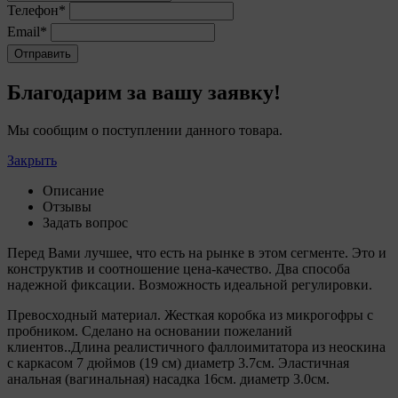
2. Утверждение положения о политике обработки
Телефон*
файлов cookie (далее –
«Политика»
) является одной
Email*
из принимаемых Обществом мер по защите
Отправить
персональных данных, предусмотренных статьей 17
Закона Республики Беларусь от 7 мая 2021 г. № 99-З
«О защите персональных данных» (далее –
«Закон»
).
Благодарим за вашу заявку!
3. Политика разъясняет субъектам персональных
Мы сообщим о поступлении данного товара.
данных, которые осуществляют использование веб-
сайта Общества с доменным именем «myfin.by», для
Закрыть
каких целей и каким образом Общество
обрабатывает файлы cookie, а также каким образом
Описание
пользователи могут контролировать процесс такой
Отзывы
обработки.
Задать вопрос
4. Файлы cookie являются текстовыми файлами,
Перед Вами лучшее, что есть на рынке в этом сегменте. Это и
сохраненными в браузере компьютера (мобильного
конструктив и соотношение цена-качество. Два способа
устройства) пользователя сайта Общества,
надежной фиксации. Возможность идеальной регулировки.
указанных в пункте 3 Политики, при их посещении
для отражения действий, совершенных
Превосходный материал. Жесткая коробка из микрогофры с
пользователем. Эти файлы позволяют не вводить
пробником. Сделано на основании пожеланий
заново или выбирать те же параметры при
клиентов..Длина реалистичного фаллоимитатора из неоскина
повторном посещении того или иного сайта,
с каркасом 7 дюймов (19 см) диаметр 3.7см. Эластичная
например, выбор языковой версии.
анальная (вагинальная) насадка 16см. диаметр 3.0см.