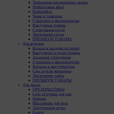
Тренажеры вагинальных мышц
Нефритовые яйца
Виброяйца
Чаши и тампоны
Страпоны и фаллопротезы
Вакуумные помпы
Стимуляция груди
Увеличение груди
ПРЕМИУМ ТОВАРЫ
Для мужчин
Кольца и насадки на пенис
Вакуумные и гидро помпы
Анальная стимуляция
Страпоны и фаллопротезы
Вагины и мастурбаторы
Секс-куклы женщины
Увеличение члена
ПРЕМИУМ ТОВАРЫ
Для двоих
ПРЕЗЕРВАТИВЫ
Секс игрушки для пар
Наборы
Массажеры для тела
Эротические игры
Книги