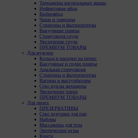
Тренажеры вагинальных мышц
Нефритовые яйца
Виброяйца
Чаши и тампоны
Страпоны и фаллопротезы
Вакуумные помпы
Стимуляция груди
Увеличение груди
ПРЕМИУМ ТОВАРЫ
Для мужчин
Кольца и насадки на пенис
Вакуумные и гидро помпы
Анальная стимуляция
Страпоны и фаллопротезы
Вагины и мастурбаторы
Секс-куклы женщины
Увеличение члена
ПРЕМИУМ ТОВАРЫ
Для двоих
ПРЕЗЕРВАТИВЫ
Секс игрушки для пар
Наборы
Массажеры для тела
Эротические игры
Книги