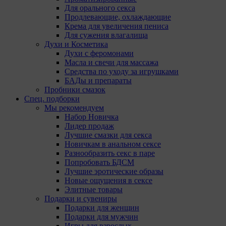
Для орального секса
Продлевающие, охлаждающие
Крема для увеличения пениса
Для сужения влагалища
Духи и Косметика
Духи с феромонами
Масла и свечи для массажа
Средства по уходу за игрушками
БАДы и препараты
Пробники смазок
Спец. подборки
Мы рекомендуем
Набор Новичка
Лидер продаж
Лучшие смазки для секса
Новичкам в анальном сексе
Разнообразить секс в паре
Попробовать БДСМ
Лучшие эротические образы
Новые ощущения в сексе
Элитные товары
Подарки и сувениры
Подарки для женщин
Подарки для мужчин
Игры для взрослых