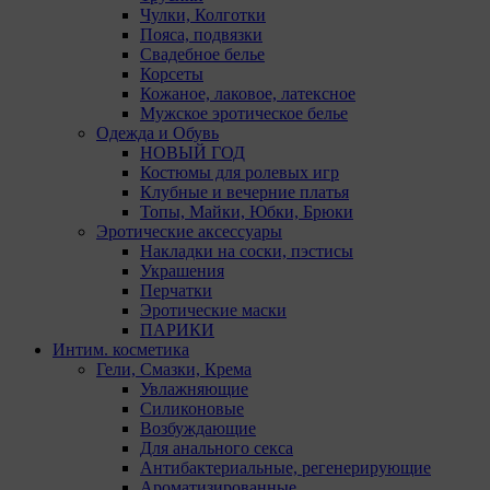
Чулки, Колготки
Пояса, подвязки
Свадебное белье
Корсеты
Кожаное, лаковое, латексное
Мужское эротическое белье
Одежда и Обувь
НОВЫЙ ГОД
Костюмы для ролевых игр
Клубные и вечерние платья
Топы, Майки, Юбки, Брюки
Эротические аксессуары
Накладки на соски, пэстисы
Украшения
Перчатки
Эротические маски
ПАРИКИ
Интим. косметика
Гели, Смазки, Крема
Увлажняющие
Силиконовые
Возбуждающие
Для анального секса
Антибактериальные, регенерирующие
Ароматизированные