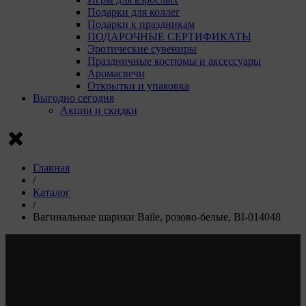
Подарки для коллег
Подарки к праздникам
ПОДАРОЧНЫЕ СЕРТИФИКАТЫ
Эротические сувениры
Праздничные костюмы и аксессуары
Аромасвечи
Открытки и упаковка
Выгодно сегодня
Акции и скидки
Главная
/
Каталог
/
Вагинальные шарики Baile, розово-белые, BI-014048