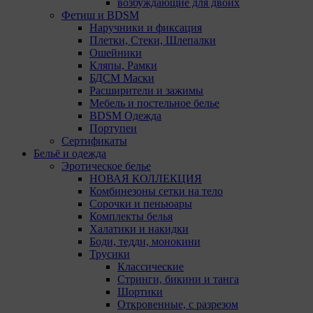
возбуждающие для двоих
Мы обрабатываем куки в соответствии с
Фетиш и BDSM
нижеуказанными целями и не используем их для
Наручники и фиксация
идентификации субъектов персональных данных.
Плетки, Стеки, Шлепалки
Мы поручаем обрабатывать куки для исполнения
Ошейники
указанных целей компаниям (уполномоченным
Кляпы, Рамки
лицам).
БДСМ Маски
Расширители и зажимы
Аналитические Cookie
Мебель и постельное белье
BDSM Одежда
Аналитические куки позволяют определять
Портупеи
предпочтения пользователей сайта. Компании,
Сертификаты
которым мы поручаем обработку статистических
Бельё и одежда
cookies:
Эротическое белье
НОВАЯ КОЛЛЕКЦИЯ
Яндекс Метрика – сервис веб-аналитики,
Комбинезоны сетки на тело
предоставляемый ООО «Яндекс». Адрес: г.
Сорочки и пеньюары
Москва, ул. Льва Толстого, д. 16, 119021.
Комплекты белья
Политика конфиденциальности Яндекс.
Халатики и накидки
Google Analytics – сервис веб-аналитики,
Боди, тедди, монокини
предоставляемый компанией Google, Inc.
Трусики
Адрес: Google, Google Data Protection Office,
Классические
1600 Amphitheatre Pkwy, Mountain View, CA
Стринги, бикини и танга
94043, USA. Политика конфиденциальности
Шортики
Google.
Откровенные, с разрезом