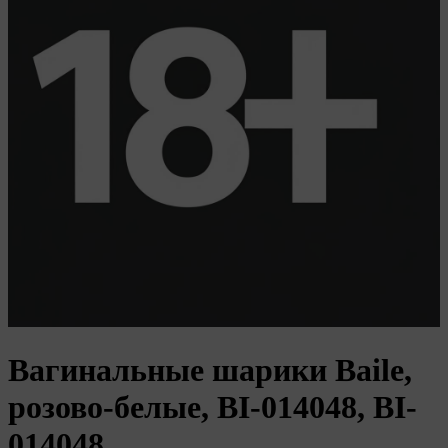
О политике обработки файлов cookie
ПОЛОЖЕНИЕ «О политике обработки файлов
cookie
Вагинальные шарики Baile,
розово-белые, BI-014048, BI-
«Общество»
014048