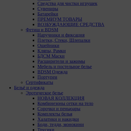
Средства для чистки игрушек
Сувениры
Батарейки
ПРЕМИУМ ТОВАРЫ
ВОЗБУЖДАЮЩИЕ СРЕДСТВА
Фетиш и BDSM
Наручники и фиксация
Плетки, Стеки, Шлепалки
Ошейники
Кляпы, Рамки
БДСМ Маски
Расширители и зажимы
Мебель и постельное белье
BDSM Одежда
Портупеи
Сертификаты
Бельё и одежда
Эротическое белье
НОВАЯ КОЛЛЕКЦИЯ
Комбинезоны сетки на тело
Сорочки и пеньюары
Комплекты белья
Халатики и накидки
Боди, тедди, монокини
Трусики