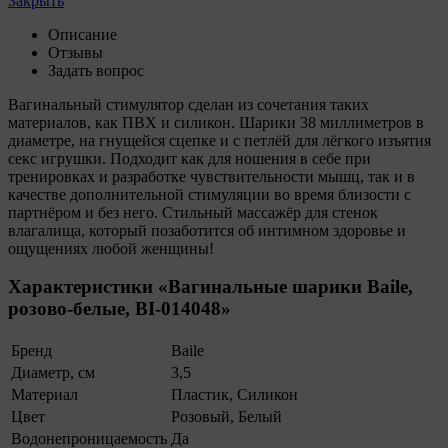
Закрыть
8. Общество обрабатывает обезличенные данные
пользователей сайта (включая файлы «cookie»),
Описание
собираемые с помощью сервисов Интернет-
Отзывы
статистики, которые служат для сбора информации о
Задать вопрос
действиях пользователей на сайте, улучшения
качества сайта и его содержания. Общество
Вагинальный стимулятор сделан из сочетания таких
обрабатывает обезличенные данные о пользователе в
материалов, как ПВХ и силикон. Шарики 38 миллиметров в
случае, если это разрешено в настройках браузера
диаметре, на гнущейся сцепке и с петлёй для лёгкого изъятия
пользователя (включено сохранение файлов cookie и
секс игрушки. Подходит как для ношения в себе при
использование технологии JavaScript).
тренировках и разработке чувствительности мышц, так и в
качестве дополнительной стимуляции во время близости с
9. На сайтах обрабатываются следующие типы
партнёром и без него. Стильный массажёр для стенок
файлов cookie:
влагалища, который позаботится об интимном здоровье и
ощущениях любой женщины!
9.1. Технические (обязательные) файлы cookie,
например, применяемые при регистрации либо
Характеристики «Вагинальные шарики Baile,
входе в систему, или для оставления отзыва либо
розово-белые, BI-014048»
комментария. Данные файлы cookie используются
в целях обеспечения корректной работы сайтов и
Бренд
Baile
полноценного использования его функционала
пользователем, не могут быть отключены в
Диаметр, см
3,5
системах. Вместе с тем, пользователь может
Материал
Пластик, Силикон
настроить браузер, чтобы он блокировал такие
Цвет
Розовый, Белый
файлы сookie или уведомлял пользователя об их
Водонепроницаемость
Да
использовании — но в таком случае некоторые