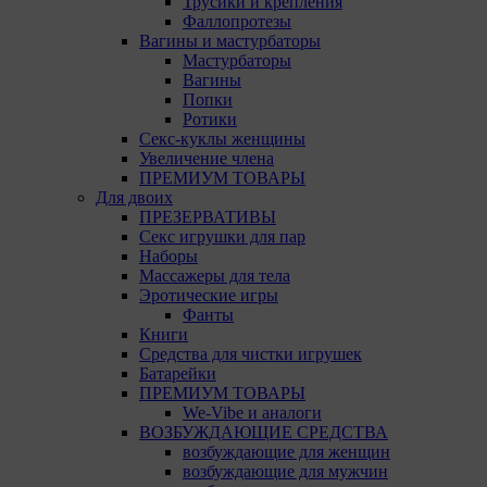
Трусики и крепления
браузера.
Фаллопротезы
Вагины и мастурбаторы
Подробнее о параметрах управления можно
Мастурбаторы
ознакомиться, перейдя по внешним ссылкам,
Вагины
ведущим на соответствующие страницы сайтов
Попки
основных браузеров:
Ротики
Секс-куклы женщины
Firefox
Увеличение члена
Chrome
ПРЕМИУМ ТОВАРЫ
Для двоих
Safari
ПРЕЗЕРВАТИВЫ
Секс игрушки для пар
Opera
Наборы
Массажеры для тела
Microsoft Edge
Эротические игры
Фанты
Internet Explorer
Книги
Средства для чистки игрушек
15. Пользователь всегда может направить сообщение
Батарейки
с имеющимся у него вопросом, в части
ПРЕМИУМ ТОВАРЫ
использования файлов сookie, на электронную почту
We-Vibe и аналоги
Общества:
amorby80447490990@gmail.com
ВОЗБУЖДАЮЩИЕ СРЕДСТВА
возбуждающие для женщин
Настройка cookie
возбуждающие для мужчин