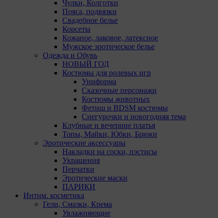
Matomo — это система веб-аналитики, которая
Чулки, Колготки
позволяет следит за доступностью сервисов,
Пояса, подвязки
предоставляемых myfin.by. Адрес: ООО «Рэкун
Свадебное белье
технолоджи», 220069 г. Минск, пр-т
Корсеты
Дзержинского, д.3Б, пом.44.
Кожаное, лаковое, латексное
Pixel Meta- сервис передает данные о действиях
Мужское эротическое белье
пользователя в рекламный кабинет Meta Ads
Одежда и Обувь
Manager. Адрес: Meta Platforms Inc., 1601 Willow
НОВЫЙ ГОД
Road ,Menlo Park,CA,94025.
Костюмы для ролевых игр
Пиксель VK Рекламы - сервис позволяет
Униформа
показывать рекламу на площадке VK
Сказочные персонажи
пользователям, которые посещали сайт. Адрес:
Костюмы животных
ООО «ВК», РФ, 125167, г. Москва,
Фетиш и BDSM костюмы
Ленинградский проспект, д. 39, стр. 79, БЦ
Снегурочки и новогодняя тема
«SkyLight».
Клубные и вечерние платья
Топы, Майки, Юбки, Брюки
Рекламные Cookie
Эротические аксессуары
Накладки на соски, пэстисы
Украшения
Компании, которым мы поручаем обработку данных
Перчатки
для данной цели:
Эротические маски
Яндекса рекламная сеть (Yandex Mobile Ads,
ПАРИКИ
ADFOX) - сервис показа контекстной рекламы.
Интим. косметика
Адрес: Yandex Europe AG, Werftestrasse 4, CH-
Гели, Смазки, Крема
6005 Luzern, Switzerland.
Увлажняющие