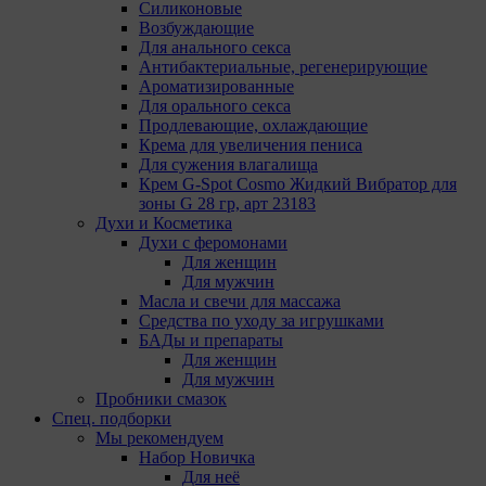
Google Ads - сервис показа контекстной
Силиконовые
рекламы, предоставляемый компанией Google
Возбуждающие
Ireland Ltd, Gordon House Barrow Street Dublin 4,
Для анального секса
D04E5W5 Ireland.
Антибактериальные, регенерирующие
Ароматизированные
Сохранить мои изменения
Для орального секса
Сохранить по умолчанию
Продлевающие, охлаждающие
Крема для увеличения пениса
Для сужения влагалища
Крем G-Spot Cosmo Жидкий Вибратор для
зоны G 28 гр, арт 23183
Духи и Косметика
Духи с феромонами
Для женщин
Для мужчин
Масла и свечи для массажа
Средства по уходу за игрушками
БАДы и препараты
Для женщин
Для мужчин
Пробники смазок
Спец. подборки
Мы рекомендуем
Набор Новичка
Для неё