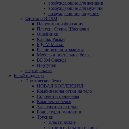
возбуждающие для женщин
возбуждающие для мужчин
Мы обрабатываем куки в соответствии с
возбуждающие для двоих
нижеуказанными целями и не используем их для
Фетиш и BDSM
идентификации субъектов персональных данных.
Наручники и фиксация
Мы поручаем обрабатывать куки для исполнения
Плетки, Стеки, Шлепалки
указанных целей компаниям (уполномоченным
Ошейники
лицам).
Кляпы, Рамки
БДСМ Маски
Аналитические Cookie
Расширители и зажимы
Мебель и постельное белье
Аналитические куки позволяют определять
BDSM Одежда
предпочтения пользователей сайта. Компании,
Портупеи
которым мы поручаем обработку статистических
Сертификаты
cookies:
Бельё и одежда
Эротическое белье
Яндекс Метрика – сервис веб-аналитики,
НОВАЯ КОЛЛЕКЦИЯ
предоставляемый ООО «Яндекс». Адрес: г.
Комбинезоны сетки на тело
Москва, ул. Льва Толстого, д. 16, 119021.
Сорочки и пеньюары
Политика конфиденциальности Яндекс.
Комплекты белья
Google Analytics – сервис веб-аналитики,
Халатики и накидки
предоставляемый компанией Google, Inc.
Боди, тедди, монокини
Адрес: Google, Google Data Protection Office,
Трусики
1600 Amphitheatre Pkwy, Mountain View, CA
Классические
94043, USA. Политика конфиденциальности
Стринги, бикини и танга