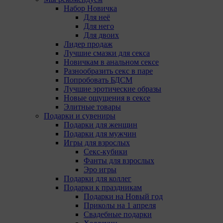
Набор Новичка
Для неё
Для него
Для двоих
Лидер продаж
Лучшие смазки для секса
Новичкам в анальном сексе
Разнообразить секс в паре
Попробовать БДСМ
Лучшие эротические образы
Новые ощущения в сексе
Элитные товары
Подарки и сувениры
Подарки для женщин
Подарки для мужчин
Игры для взрослых
Секс-кубики
Фанты для взрослых
Эро игры
Подарки для коллег
Подарки к праздникам
Подарки на Новый год
Приколы на 1 апреля
Свадебные подарки