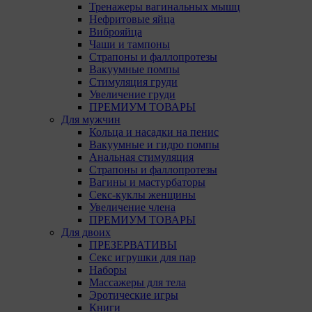
Тренажеры вагинальных мышц
Нефритовые яйца
Виброяйца
Чаши и тампоны
Страпоны и фаллопротезы
Вакуумные помпы
Стимуляция груди
Увеличение груди
ПРЕМИУМ ТОВАРЫ
Для мужчин
Кольца и насадки на пенис
Вакуумные и гидро помпы
Анальная стимуляция
Страпоны и фаллопротезы
Вагины и мастурбаторы
Секс-куклы женщины
Увеличение члена
ПРЕМИУМ ТОВАРЫ
Для двоих
ПРЕЗЕРВАТИВЫ
Секс игрушки для пар
Наборы
Массажеры для тела
Эротические игры
Книги