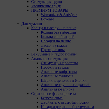
Стимуляция груди
обрабатываемые на сайте файлы cookie. При этом
Увеличение груди
корректная работа сайта возможна только в случае
ПРЕМИУМ ТОВАРЫ
использования необходимых файлов cookie. В случае
Womanizer & Satisfyer
их отключения может потребоваться совершать
Lovense
повторный выбор предпочтений куки, языковой
Для мужчин
версии сайта, а также могут некорректно
Кольца и насадки на пенис
отображаться некоторые версии страниц.
Кольца без вибрации
Кольца с вибрацией
Отключение аналитических файлов cookie не
Насадки на пенис
позволяет определять предпочтения пользователей
Лассо и утяжки
сайта, в том числе наиболее и наименее популярные
Презервативы
страницы и принимать меры по совершенствованию
Вакуумные и гидро помпы
работы сайта исходя из предпочтений пользователей.
Анальная стимуляция
Стимуляция простаты
14. Помимо настроек файлов cookie на сайте
Пробки и втулки
субъекты персональных данных могут принять или
Анальные вибраторы
отклонить сбор всех или некоторых файлов cookie в
Анальные фаллосы
настройках своего браузера.
Шарики, цепочки и ёлочки
Анальные груши с подкачкой
При этом, некоторые браузеры позволяют посещать
Анальная ювелирка
интернет-сайты в режиме «Инкогнито», чтобы
Страпоны и фаллопротезы
ограничить хранимый на компьютере объем
Безремневые
информации и автоматически удалять сессионные
Двойные, с двумя фаллосами
файлы cookie. Кроме того, субъект персональных
Насадки (страпоны) к трусикам
данных может удалить ранее сохраненные файлов