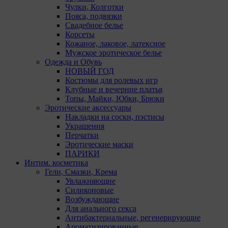
Чулки, Колготки
Пояса, подвязки
Свадебное белье
Корсеты
Кожаное, лаковое, латексное
Мужское эротическое белье
Одежда и Обувь
НОВЫЙ ГОД
Костюмы для ролевых игр
Клубные и вечерние платья
Топы, Майки, Юбки, Брюки
Эротические аксессуары
Накладки на соски, пэстисы
Украшения
Перчатки
Эротические маски
ПАРИКИ
Интим. косметика
Гели, Смазки, Крема
Увлажняющие
Силиконовые
Возбуждающие
Для анального секса
Антибактериальные, регенерирующие
Ароматизированные