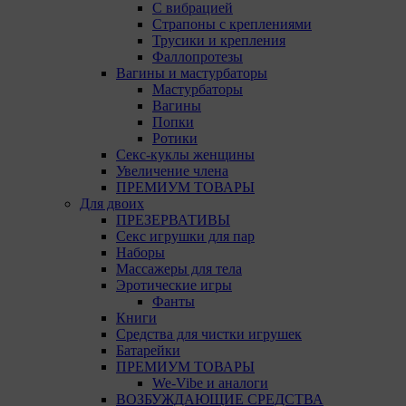
С вибрацией
cookie выбрав соответствующую опцию в истории
Страпоны с креплениями
браузера.
Трусики и крепления
Фаллопротезы
Подробнее о параметрах управления можно
Вагины и мастурбаторы
ознакомиться, перейдя по внешним ссылкам,
Мастурбаторы
ведущим на соответствующие страницы сайтов
Вагины
основных браузеров:
Попки
Firefox
Ротики
Секс-куклы женщины
Chrome
Увеличение члена
ПРЕМИУМ ТОВАРЫ
Safari
Для двоих
ПРЕЗЕРВАТИВЫ
Opera
Секс игрушки для пар
Наборы
Microsoft Edge
Массажеры для тела
Эротические игры
Internet Explorer
Фанты
Книги
15. Пользователь всегда может направить сообщение
Средства для чистки игрушек
с имеющимся у него вопросом, в части
Батарейки
использования файлов сookie, на электронную почту
ПРЕМИУМ ТОВАРЫ
Общества:
amorby80447490990@gmail.com
We-Vibe и аналоги
ВОЗБУЖДАЮЩИЕ СРЕДСТВА
Настройка cookie