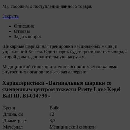
домена наших сайтов).
Мы сообщим о поступлении данного товара.
8. Общество обрабатывает обезличенные данные
пользователей сайта (включая файлы «cookie»),
Закрыть
собираемые с помощью сервисов Интернет-
статистики, которые служат для сбора информации о
Описание
действиях пользователей на сайте, улучшения
Отзывы
качества сайта и его содержания. Общество
Задать вопрос
обрабатывает обезличенные данные о пользователе в
Шикарные шарики для тренировки вагинальных мышц и
случае, если это разрешено в настройках браузера
упражнений Кегеля. Один шарик будет тренировать мышцы, а
пользователя (включено сохранение файлов cookie и
второй давать дополнительную нагрузку.
использование технологии JavaScript).
Медицинский силикон отлично воспринимается тканями
9. На сайтах обрабатываются следующие типы
внутренних органов не вызывая аллергии.
файлов cookie:
9.1. Технические (обязательные) файлы cookie,
Характеристики «Вагинальные шарики со
например, применяемые при регистрации либо
смещенным центром тяжести Pretty Love Kegel
входе в систему, или для оставления отзыва либо
Ball III, BI-014796»
комментария. Данные файлы cookie используются
в целях обеспечения корректной работы сайтов и
Бренд
Baile
полноценного использования его функционала
пользователем, не могут быть отключены в
Длина, см
12
системах. Вместе с тем, пользователь может
Диаметр, см
3,3
настроить браузер, чтобы он блокировал такие
Материал
Медицинский силикон
файлы сookie или уведомлял пользователя об их