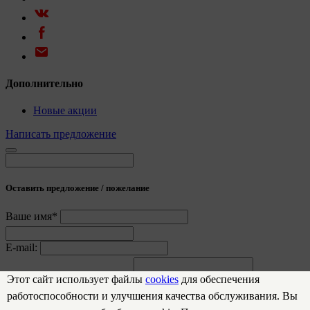
Дополнительно
Новые акции
Написать предложение
Оставить предложение / пожелание
Ваше имя*
E-mail:
Предложение / пожелание
Этот сайт использует файлы
cookies
для обеспечения
работоспособности и улучшения качества обслуживания. Вы
Отправить