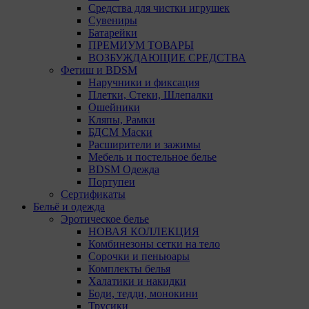
Средства для чистки игрушек
Сувениры
Батарейки
ПРЕМИУМ ТОВАРЫ
ВОЗБУЖДАЮЩИЕ СРЕДСТВА
Фетиш и BDSM
Наручники и фиксация
Плетки, Стеки, Шлепалки
Ошейники
Кляпы, Рамки
БДСМ Маски
Расширители и зажимы
Мебель и постельное белье
BDSM Одежда
Портупеи
Сертификаты
Бельё и одежда
Эротическое белье
НОВАЯ КОЛЛЕКЦИЯ
Комбинезоны сетки на тело
Сорочки и пеньюары
Комплекты белья
Халатики и накидки
Боди, тедди, монокини
Трусики