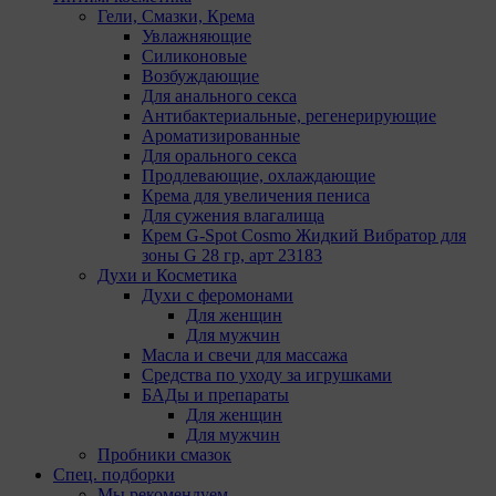
6005 Luzern, Switzerland.
Гели, Смазки, Крема
Google Ads - сервис показа контекстной
Увлажняющие
рекламы, предоставляемый компанией Google
Силиконовые
Ireland Ltd, Gordon House Barrow Street Dublin 4,
Возбуждающие
D04E5W5 Ireland.
Для анального секса
Антибактериальные, регенерирующие
Сохранить мои изменения
Ароматизированные
Сохранить по умолчанию
Для орального секса
Продлевающие, охлаждающие
Крема для увеличения пениса
Для сужения влагалища
Крем G-Spot Cosmo Жидкий Вибратор для
зоны G 28 гр, арт 23183
Духи и Косметика
Духи с феромонами
Для женщин
Для мужчин
Масла и свечи для массажа
Средства по уходу за игрушками
БАДы и препараты
Для женщин
Для мужчин
Пробники смазок
Спец. подборки
Мы рекомендуем