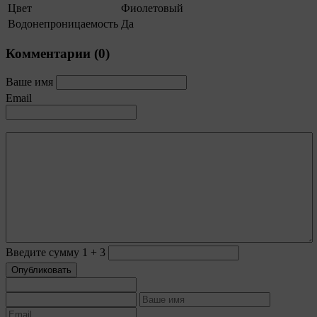
Цвет
Фиолетовый
использовании — но в таком случае некоторые
разделы сайта могут не работать).
Водонепроницаемость
Да
9.2. Функциональные файлы cookie, например,
Комментарии (
0
)
определяющие имя пользователя. Данные файлы
cookie используются для обеспечения работы
Ваше имя
некоторых дополнительных функций сайтов,
Email
например, для хранения предпочтений
пользователя, в том числе имени пользователя
или выбора языка, и для предотвращения
повторных прохождений опросов
пользователями. Подобные функции улучшают
условия работы пользователей с сайтом.
9.3. Файлы cookie предпочтений, например, для
настройки контента. Данные файлы cookie
собирают информацию о выборе пользователя на
сайте и его предпочтениях и позволяют Обществу
«запомнить» информацию о выбранном
пользователем городе и других местных
Введите сумму 1 + 3
настройках для того, чтобы соответствующим
Опубликовать
образом настраивать сайт.
9.4. Аналитические файлы cookie, например
Яндекс.Метрика, Google Analytics. Данные файлы