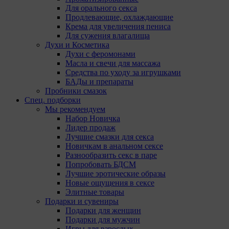
Для орального секса
Продлевающие, охлаждающие
Крема для увеличения пениса
Для сужения влагалища
Духи и Косметика
Духи с феромонами
Масла и свечи для массажа
Средства по уходу за игрушками
БАДы и препараты
Пробники смазок
Спец. подборки
Мы рекомендуем
Набор Новичка
Лидер продаж
Лучшие смазки для секса
Новичкам в анальном сексе
Разнообразить секс в паре
Попробовать БДСМ
Лучшие эротические образы
Новые ощущения в сексе
Элитные товары
Подарки и сувениры
Подарки для женщин
Подарки для мужчин
Игры для взрослых