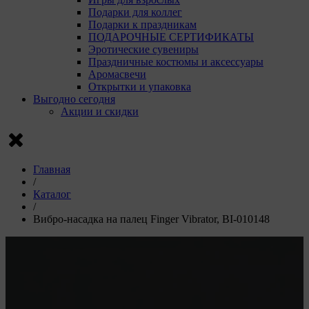
Подарки для коллег
Подарки к праздникам
ПОДАРОЧНЫЕ СЕРТИФИКАТЫ
Эротические сувениры
Праздничные костюмы и аксессуары
Аромасвечи
Открытки и упаковка
Выгодно сегодня
Акции и скидки
Главная
/
Каталог
/
Вибро-насадка на палец Finger Vibrator, BI-010148