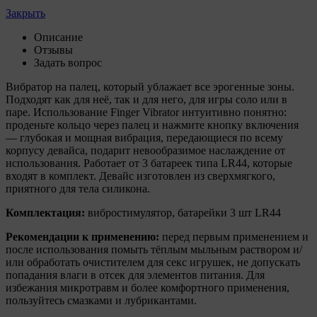
персонализированной рекламы пользователю.
Закрыть
6. Общество не использует файлы cookie для
Описание
идентификации субъектов персональных данных.
Отзывы
7. На сайтах используются как файлы cookie первой
Задать вопрос
стороны (устанавливаемые сайтами, которые
Вибратор на палец, который ублажает все эрогенные зоны.
посещает пользователь), так и сторонние файлы
Подходят как для неё, так и для него, для игры соло или в
cookie (задаются сервером, расположенным вне
паре. Использование Finger Vibrator интуитивно понятно:
домена наших сайтов).
проденьте кольцо через палец и нажмите кнопку включения
8. Общество обрабатывает обезличенные данные
— глубокая и мощная вибрация, передающиеся по всему
пользователей сайта (включая файлы «cookie»),
корпусу девайса, подарит невообразимое наслаждение от
собираемые с помощью сервисов Интернет-
использования. Работает от 3 батареек типа LR44, которые
статистики, которые служат для сбора информации о
входят в комплект. Девайс изготовлен из сверхмягкого,
действиях пользователей на сайте, улучшения
приятного для тела силикона.
качества сайта и его содержания. Общество
Комплектация:
вибростимулятор, батарейки 3 шт LR44
обрабатывает обезличенные данные о пользователе в
случае, если это разрешено в настройках браузера
Рекомендации к применению:
перед первым применением и
пользователя (включено сохранение файлов cookie и
после использования помыть тёплым мыльным раствором и/
использование технологии JavaScript).
или обработать очистителем для секс игрушек, не допускать
попадания влаги в отсек для элементов питания. Для
9. На сайтах обрабатываются следующие типы
избежания микротравм и более комфортного применения,
файлов cookie:
пользуйтесь смазками и лубрикантами.
9.1. Технические (обязательные) файлы cookie,