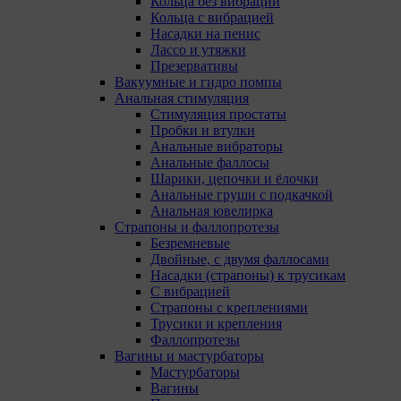
Кольца без вибрации
отклонить сбор всех или некоторых файлов cookie в
Кольца с вибрацией
настройках своего браузера.
Насадки на пенис
Лассо и утяжки
При этом, некоторые браузеры позволяют посещать
Презервативы
интернет-сайты в режиме «Инкогнито», чтобы
Вакуумные и гидро помпы
ограничить хранимый на компьютере объем
Анальная стимуляция
информации и автоматически удалять сессионные
Стимуляция простаты
файлы cookie. Кроме того, субъект персональных
Пробки и втулки
данных может удалить ранее сохраненные файлов
Анальные вибраторы
cookie выбрав соответствующую опцию в истории
Анальные фаллосы
браузера.
Шарики, цепочки и ёлочки
Анальные груши с подкачкой
Подробнее о параметрах управления можно
Анальная ювелирка
ознакомиться, перейдя по внешним ссылкам,
Страпоны и фаллопротезы
ведущим на соответствующие страницы сайтов
Безремневые
основных браузеров:
Двойные, с двумя фаллосами
Насадки (страпоны) к трусикам
Firefox
С вибрацией
Chrome
Страпоны с креплениями
Трусики и крепления
Safari
Фаллопротезы
Вагины и мастурбаторы
Opera
Мастурбаторы
Вагины
Microsoft Edge