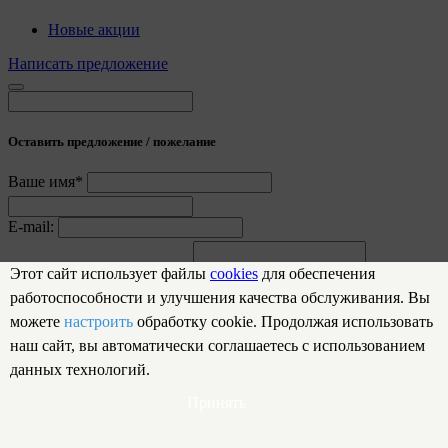
Новые акции
Написать предложение
Оставить предложение / пожелание
Ваше имя*
E-mail:
Предложение / пожелание
Этот сайт использует файлы
cookies
для обеспечения
работоспособности и улучшения качества обслуживания. Вы
Отправить
можете
настроить
обработку cookie. Продолжая использовать
Спасибо за обращение!
наш сайт, вы автоматически соглашаетесь с использованием
данных технологий.
Мы обязательно рассмотрим вашу заявку
Принять
Закрыть