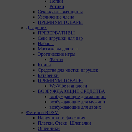
Попки
Ротики
Internet Explorer
Секс-куклы женщины
Увеличение члена
15. Пользователь всегда может направить сообщение
ПРЕМИУМ ТОВАРЫ
с имеющимся у него вопросом, в части
Для двоих
использования файлов сookie, на электронную почту
ПРЕЗЕРВАТИВЫ
Общества:
amorby80447490990@gmail.com
Секс игрушки для пар
Наборы
Настройка cookie
Массажеры для тела
Эротические игры
Мы обрабатываем куки в соответствии с
Фанты
нижеуказанными целями и не используем их для
Книги
идентификации субъектов персональных данных.
Средства для чистки игрушек
Мы поручаем обрабатывать куки для исполнения
Батарейки
указанных целей компаниям (уполномоченным
ПРЕМИУМ ТОВАРЫ
лицам).
We-Vibe и аналоги
ВОЗБУЖДАЮЩИЕ СРЕДСТВА
Аналитические Cookie
возбуждающие для женщин
возбуждающие для мужчин
Аналитические куки позволяют определять
возбуждающие для двоих
предпочтения пользователей сайта. Компании,
Фетиш и BDSM
которым мы поручаем обработку статистических
Наручники и фиксация
cookies:
Плетки, Стеки, Шлепалки
Ошейники