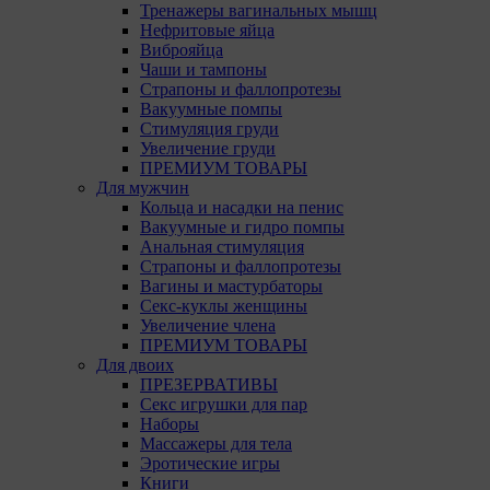
Тренажеры вагинальных мышц
Нефритовые яйца
Виброяйца
Чаши и тампоны
Страпоны и фаллопротезы
Вакуумные помпы
Стимуляция груди
Увеличение груди
ПРЕМИУМ ТОВАРЫ
Для мужчин
Кольца и насадки на пенис
Вакуумные и гидро помпы
Анальная стимуляция
Страпоны и фаллопротезы
Вагины и мастурбаторы
Секс-куклы женщины
Увеличение члена
ПРЕМИУМ ТОВАРЫ
Для двоих
ПРЕЗЕРВАТИВЫ
Секс игрушки для пар
Наборы
Массажеры для тела
Эротические игры
Книги