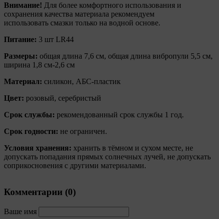
Внимание!
Для более комфортного использования и
например, применяемые при регистрации либо
сохранения качества материала рекомендуем
входе в систему, или для оставления отзыва либо
использовать смазки только на водной основе.
комментария. Данные файлы cookie используются
в целях обеспечения корректной работы сайтов и
Питание:
3 шт LR44
полноценного использования его функционала
пользователем, не могут быть отключены в
Размеры:
общая длина 7,6 см, общая длина вибропули 5,5 см,
системах. Вместе с тем, пользователь может
ширина 1,8 см-2,6 см
настроить браузер, чтобы он блокировал такие
файлы сookie или уведомлял пользователя об их
Материал:
силикон, АБС-пластик
использовании — но в таком случае некоторые
разделы сайта могут не работать).
Цвет:
розовый, серебристый
9.2. Функциональные файлы cookie, например,
Срок службы:
рекомендованный срок службы 1 год.
определяющие имя пользователя. Данные файлы
cookie используются для обеспечения работы
Срок годности:
не ограничен.
некоторых дополнительных функций сайтов,
например, для хранения предпочтений
Условия хранения:
хранить в тёмном и сухом месте, не
пользователя, в том числе имени пользователя
допускать попадания прямых солнечных лучей, не допускать
или выбора языка, и для предотвращения
соприкосновения с другими материалами.
повторных прохождений опросов
пользователями. Подобные функции улучшают
условия работы пользователей с сайтом.
Комментарии (
0
)
9.3. Файлы cookie предпочтений, например, для
Ваше имя
настройки контента. Данные файлы cookie