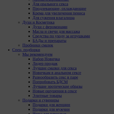
Для орального секса
Продлевающие, охлаждающие
Крема для увеличения пениса
Для сужения влагалища
Духи и Косметика
Духи с феромонами
Масла и свечи для массажа
Средства по уходу за игрушками
БАДы и препараты
Пробники смазок
Спец. подборки
Мы рекомендуем
Набор Новичка
Лидер продаж
Лучшие смазки для секса
Новичкам в анальном сексе
Разнообразить секс в паре
Попробовать БДСМ
Лучшие эротические образы
Новые ощущения в сексе
Элитные товары
Подарки и сувениры
Подарки для женщин
Подарки для мужчин
Игры для взрослых