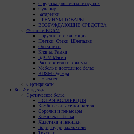
Средства для чистки игрушек
Сувениры
Батарейки
ПРЕМИУМ ТОВАРЫ
ВОЗБУЖДАЮЩИЕ СРЕДСТВА
Фетиш и BDSM
Наручники и фиксация
Плетки, Стеки, Шлепалки
Ошейники
Кляпы, Рамки
БДСМ Маски
Расширители и зажимы
Мебель и постельное белье
BDSM Одежда
Портупеи
Сертификаты
Бельё и одежда
Эротическое белье
НОВАЯ КОЛЛЕКЦИЯ
Комбинезоны сетки на тело
Сорочки и пеньюары
Комплекты белья
Халатики и накидки
Боди, тедди, монокини
Трусики