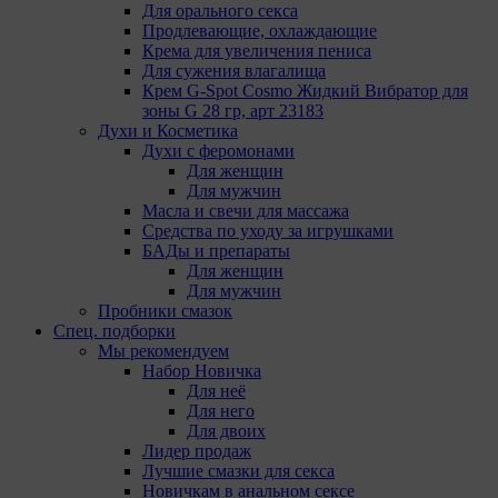
Для орального секса
Продлевающие, охлаждающие
Крема для увеличения пениса
Для сужения влагалища
Крем G-Spot Cosmo Жидкий Вибратор для
зоны G 28 гр, арт 23183
Духи и Косметика
Духи с феромонами
Для женщин
Для мужчин
Масла и свечи для массажа
Средства по уходу за игрушками
БАДы и препараты
Для женщин
Для мужчин
Пробники смазок
Спец. подборки
Мы рекомендуем
Набор Новичка
Для неё
Для него
Для двоих
Лидер продаж
Лучшие смазки для секса
Новичкам в анальном сексе