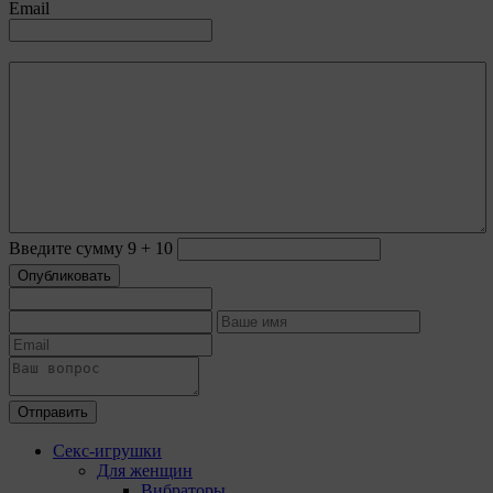
Email
собирают информацию о выборе пользователя на
сайте и его предпочтениях и позволяют Обществу
«запомнить» информацию о выбранном
пользователем городе и других местных
настройках для того, чтобы соответствующим
образом настраивать сайт.
9.4. Аналитические файлы cookie, например
Яндекс.Метрика, Google Analytics. Данные файлы
cookie собирают информацию о том, как
пользователь использовал сайты, и позволяют
Обществу вносить в них улучшения.
Введите сумму 9 + 10
Аналитические файлы cookie показывают, какие
Опубликовать
страницы сайта Общества посещаются чаще
всего, помогают выявлять трудности,
возникающие при использовании сайта, а также
позволяют оценить эффективность рекламы.
Благодаря этому у Общества есть возможность
составить представление о тенденциях
использования сайта в целом. Общество
Отправить
использует информацию для анализа трафика на
сайтах.
Секс-игрушки
Для женщин
9.5. Файлы cookie, применяемые для определения
Вибраторы