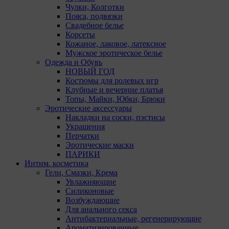
Чулки, Колготки
Пояса, подвязки
Свадебное белье
Корсеты
Кожаное, лаковое, латексное
Мужское эротическое белье
Одежда и Обувь
НОВЫЙ ГОД
Костюмы для ролевых игр
Клубные и вечерние платья
Топы, Майки, Юбки, Брюки
Эротические аксессуары
Накладки на соски, пэстисы
Украшения
Перчатки
Эротические маски
ПАРИКИ
Интим. косметика
Гели, Смазки, Крема
Увлажняющие
Силиконовые
Возбуждающие
Для анального секса
Антибактериальные, регенерирующие
Ароматизированные