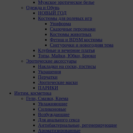
Мужское эротическое белье
Рекламные Cookie
Одежда и Обувь
НОВЫЙ ГОД
Костюмы для ролевых игр
Компании, которым мы поручаем обработку данных
Униформа
для данной цели:
Сказочные персонажи
Яндекса рекламная сеть (Yandex Mobile Ads,
Костюмы животных
ADFOX) - сервис показа контекстной рекламы.
Фетиш и BDSM костюмы
Адрес: Yandex Europe AG, Werftestrasse 4, CH-
Снегурочки и новогодняя тема
6005 Luzern, Switzerland.
Клубные и вечерние платья
Google Ads - сервис показа контекстной
Топы, Майки, Юбки, Брюки
рекламы, предоставляемый компанией Google
Эротические аксессуары
Ireland Ltd, Gordon House Barrow Street Dublin 4,
Накладки на соски, пэстисы
D04E5W5 Ireland.
Украшения
Перчатки
Сохранить мои изменения
Эротические маски
Сохранить по умолчанию
ПАРИКИ
Интим. косметика
Гели, Смазки, Крема
Увлажняющие
Силиконовые
Возбуждающие
Для анального секса
Антибактериальные, регенерирующие
Ароматизированные